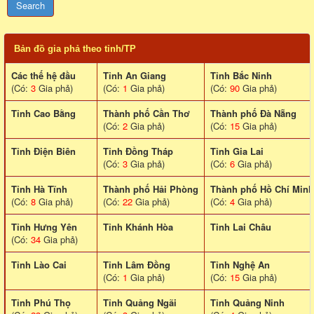
Bản đồ gia phả theo tỉnh/TP
Các thế hệ đầu
Tỉnh An Giang
Tỉnh Bắc Ninh
(Có:
3
Gia phả)
(Có:
1
Gia phả)
(Có:
90
Gia phả)
Tỉnh Cao Bằng
Thành phố Cần Thơ
Thành phố Đà Nẵng
(Có:
2
Gia phả)
(Có:
15
Gia phả)
Tỉnh Điện Biên
Tỉnh Đồng Tháp
Tỉnh Gia Lai
(Có:
3
Gia phả)
(Có:
6
Gia phả)
Tỉnh Hà Tĩnh
Thành phố Hải Phòng
Thành phố Hồ Chí Minh
(Có:
8
Gia phả)
(Có:
22
Gia phả)
(Có:
4
Gia phả)
Tỉnh Hưng Yên
Tỉnh Khánh Hòa
Tinh Lai Châu
(Có:
34
Gia phả)
Tỉnh Lào Cai
Tỉnh Lâm Đồng
Tỉnh Nghệ An
(Có:
1
Gia phả)
(Có:
15
Gia phả)
Tỉnh Phú Thọ
Tỉnh Quảng Ngãi
Tỉnh Quảng Ninh