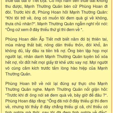
thuê đất đai ở Tiết Địa. Có một năm tiền thuê đất không
thu được, Mạnh Thường Quân bèn cử Phùng Hoan đi
đòi. Trước khi đi, Phùng Hoan hỏi Mạnh Thường Quân:
"Khi tôi trở về, ông có muốn tôi đem quà gì về không,
thưa chủ nhân?". Mạnh Thường Quân ngẫm nghĩ rồi nói:
"Ông cứ xem ở đây thiếu thứ gì thì đem về ".
Phùng Hoan đến Ấp Tiết mới biết năm đó bị thiên tai,
mùa màng thất bát, nông dân thiếu thốn, đói khổ, ăn
không đủ, lấy đâu ra tiền trả nợ. Ông bèn tập họp mọi
người lại, nhân danh Mạnh Thường Quân tuyên bố xóa
hết nợ, rồi đốt hết mọi giấy tờ khế ước vay nợ. Mọi người
vô cùng cảm kích trước tấm lòng hào hiệp của Mạnh
Thường Quân.
Phùng Hoan trở về nói lại đúng sự thực cho Mạnh
Thường Quân nghe. Mạnh Thường Quân nổi giận hỏi:
"Trước khi đi ông nói sẽ đem quà về, bây giờ để đâu ?".
Phùng Hoan đáp rằng: "Ông đã nói ở đây thiếu gì thì đem
về, nhưng tôi thấy ở đây chẳng thiếu gì cả, chỉ thiếu có
tình nghĩa mà thôi, nay tôi đã đem tình nghĩa về đấy".