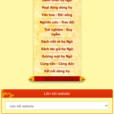
Hoạt động dòng họ
Văn hóa - Đời sống
Nghiên cứu - Trao đổi
Trải nghiệm - Suy
ngẫm
Sách viết về họ Ngô
Sách tác giả họ Ngô
Gương mặt họ Ngô
Cúng tiến - Công đức
Kết nối dòng họ
Liên kết website