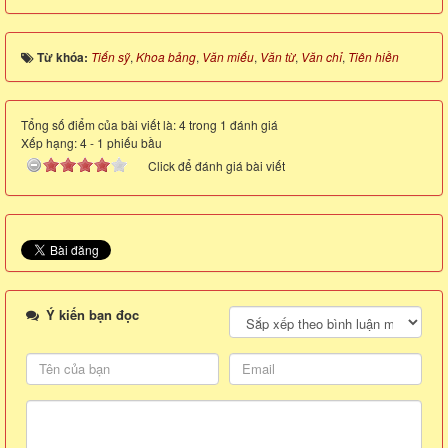
Từ khóa:
Tiến sỹ
,
Khoa bảng
,
Văn miếu
,
Văn từ
,
Văn chỉ
,
Tiên hiền
Tổng số điểm của bài viết là: 4 trong 1 đánh giá
Xếp hạng:
4
-
1
phiếu bầu
Click để đánh giá bài viết
Ý kiến bạn đọc