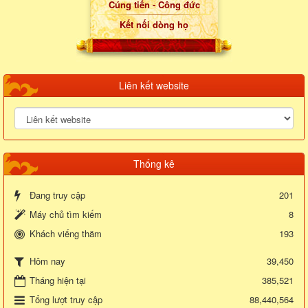
Cúng tiến - Công đức
Kết nối dòng họ
Liên kết website
Thống kê
Đang truy cập
201
Máy chủ tìm kiếm
8
Khách viếng thăm
193
39,450
Hôm nay
Tháng hiện tại
385,521
Tổng lượt truy cập
88,440,564