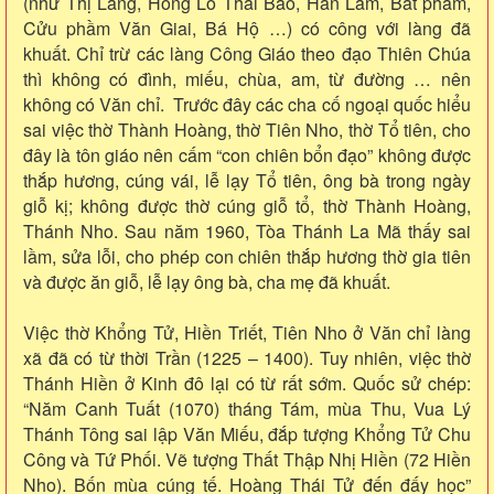
(như Thị Lang, Hồng Lô Thái Bảo, Hàn Lâm, Bát phẩm,
Cửu phầm Văn Giai, Bá Hộ …) có công với làng đã
khuất. Chỉ trừ các làng Công Giáo theo đạo Thiên Chúa
thì không có đình, miếu, chùa, am, từ đường … nên
không có Văn chỉ. Trước đây các cha cố ngoại quốc hiểu
sai việc thờ Thành Hoàng, thờ Tiên Nho, thờ Tổ tiên, cho
đây là tôn giáo nên cấm “con chiên bổn đạo” không được
thắp hương, cúng vái, lễ lạy Tổ tiên, ông bà trong ngày
giỗ kị; không được thờ cúng giỗ tổ, thờ Thành Hoàng,
Thánh Nho. Sau năm 1960, Tòa Thánh La Mã thấy sai
lầm, sửa lỗi, cho phép con chiên thắp hương thờ gia tiên
và được ăn giỗ, lễ lạy ông bà, cha mẹ đã khuất.
Việc thờ Khổng Tử, Hiền Triết, Tiên Nho ở Văn chỉ làng
xã đã có từ thời Trần (1225 – 1400). Tuy nhiên, việc thờ
Thánh Hiền ở Kinh đô lại có từ rất sớm. Quốc sử chép:
“Năm Canh Tuất (1070) tháng Tám, mùa Thu, Vua Lý
Thánh Tông sai lập Văn Miếu, đắp tượng Khổng Tử Chu
Công và Tứ Phối. Vẽ tượng Thất Thập Nhị Hiền (72 Hiền
Nho). Bốn mùa cúng tế. Hoàng Thái Tử đến đấy học”