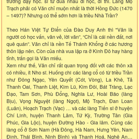
trường dạy học. sĩ tử đua nhau đi học, đi thi. Làng Mộ
Trạch phải có Văn chỉ muộn nhất là thời Hồng Đức (1470
– 1497)? Nhưng có thể sớm hơn là triều Nhà Trần?
Theo Hán Việt Tự Điển của Đào Duy Anh thì "Văn là
người có học vấn, văn vẻ, lời văn”, “Chỉ là cái nền đất, nơi
quê quán”. Văn chỉ là nền Tế Thánh Khổng ở các hương
thôn lập nên. Còn của nhà vua lập ra ở Kinh Đô hay hàng
tỉnh, trấn gọi là Văn miếu.
Xem như thế, Văn chỉ rất quan trọng đối với các thôn xã
có nhiều, ít Nho sĩ. Huống chi các làng cổ có từ triều Trần
như Đông Ngạc, Yên Quyết (Cót, Vòng), La Khê, Tả
Thanh Oai, Thanh Liệt, Kim Lũ, Kim Đôi, Bát Tràng, Lạc
Đạo, Tam Sơn, Phù Đổng, Nghĩa Lư, Hoài Bão (làng
Bịu), Vọng Nguyệt (làng Ngọt), Mộ Trạch, Đan Loan
(Luân), Hoạch Trạch (Vạc) … và các làng Tiến sĩ ở huyện
Chí Linh, huyện Thanh Lâm, Tứ Kỳ, Trường Tân (Gia
Phúc, Gia Lộc), huyện Đường Hào - Gia lâm. Cùng các
làng cổ ở Sơn Nam (Hà Đông, Hà Nam, Hưng Yên, Nam
Định, Thái Bình, Ninh Bình) và Thanh Hoá, Nghệ An…