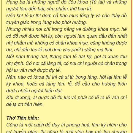
Hạng ba là những người đỗ tiểu khoa (Tú tài) và những
người làm đến bát, cửu phẩm, thờ ban tả.
Đến khi tế tự thì đem cả hào mục tổng lý và các thầy đồ
truyền giáo trong làng vào phối hưởng.
Nhưng nhiều nơi chỉ trong riêng về đường khoa mục, hẽ
có đỗ mới được liệt tự, còn người làm quan dẫu đến nhất
nhị phẩm mà không có chân khoa mục, cũng không được
dự, chỉ đến lúc tế mới đem vào phối hưởng mà thôi.
Mỗi năm tháng hai, tháng tám tế hai kỳ, gọi là xuân thu
nhị định. Có nơi cả làng tế, có nơi chỉ người có chân trong
hội tư văn mới được dự tế.
Năm nào có khoa thi thì cả sĩ tử trong làng, hội lại làm lễ
kỳ khoa, hoặc cả làng làm lễ, để cầu cho hương thôn
được nhiều người hiển đạt.
Khi đi xong, ai được đỗ thì lúc về phải có lễ ra lễ văn chỉ
để tạ ơn tiên hiền.
Thờ Tiên hiền:
Cũng là một cách để duy trì phong hoá, làm kỷ niệm cho
sự truyền giáo, thì cũng là một việc hay mà tục chuyên