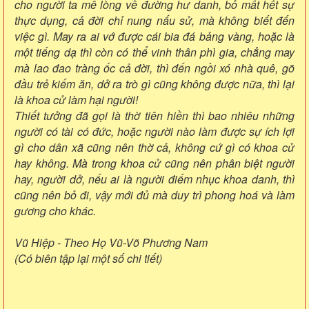
cho người ta mê lòng về đường hư danh, bỏ mất hết sự
thực dụng, cả đời chỉ nung nấu sử, mà không biết đến
việc gì. May ra ai vớ được cái bia đá bảng vàng, hoặc là
một tiếng dạ thì còn có thể vinh thân phì gia, chẳng may
mà lao đao tràng ốc cả đời, thì đến ngồi xó nhà quê, gõ
đầu trẻ kiếm ăn, dở ra trò gì cũng không được nữa, thì lại
là khoa cử làm hại người!
Thiết tưởng đã gọi là thờ tiên hiền thì bao nhiêu những
người có tài có đức, hoặc người nào làm được sự ích lợi
gì cho dân xã cũng nên thờ cả, không cứ gì có khoa cử
hay không. Mà trong khoa cử cũng nên phân biệt người
hay, người dở, nếu ai là người điếm nhục khoa danh, thì
cũng nên bỏ đi, vậy mới đủ mà duy trì phong hoá và làm
gương cho khác.
Vũ Hiệp - Theo Họ Vũ-Võ Phương Nam
(Có biên tập lại một số chi tiết)