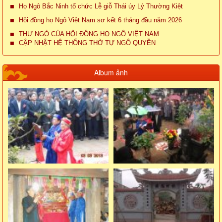
Họ Ngô Bắc Ninh tổ chức Lễ giỗ Thái úy Lý Thường Kiệt
Hội đồng họ Ngô Việt Nam sơ kết 6 tháng đầu năm 2026
THƯ NGỎ CỦA HỘI ĐỒNG HỌ NGÔ VIỆT NAM
CẬP NHẬT HỆ THỐNG THỜ TỰ NGÔ QUYỀN
Album ảnh