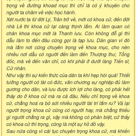
trọng về đường khoad mục thì chỉ là có ý khuyên cho
người ta chăm về việc học hành.
Xét nước ta từ đời Lý, Trần trở về, mới có khoa cử, đến đời
nhà Lê thi khoa cử lại càng thịnh lắm. Ai làm quan có
chân khoa mục mới là Thanh lưu. Còn không đỗ gì thì
dẫu làm to đến đâu cũng gọi là tạp lưu. Dân gian vì đó
mà lắm nơi cũng chuyên trọng về khoa mục, cho nên
nhiều nơi dẫu có người đến làm đến Thượng thư, Tổng
đốc, mà về đến văn chỉ, có khi phải ở dưới làng Tiến sĩ,
Cử nhân.
Như vậy thì sự kiến thức của dân ta khí hẹp hòi quá! Thiết
tưởng người có tài có đức, văn chương sự nghiệp đủ làm
gương cho dân, và lưu được ích lợi cho làng, có phải hết
thảy do ở khoa cử mà ra cả đâu. Nếu chỉ trọng về khoa
cử, chẳng hoá ra bỏ sót nhiều người tài trí lắm ru? Vả lại
người trọng khoa cử cũng có người hay, mà chẳng thiếu
gì người chẳng ra gì, vậy mà không có phân biệt, cứ thấy
có khoa cử thì trọng, cũng là một sự hồ đồ vậy.
Sau nữa cũng vì cái tục chuyên trọng khoa cử, mà khiến