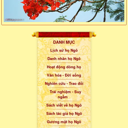
DANH MỤC
Lịch sử họ Ngô
Danh nhân họ Ngô
Hoạt động dòng họ
Văn hóa - Đời sống
Nghiên cứu - Trao đổi
Trải nghiệm - Suy
ngẫm
Sách viết về họ Ngô
Sách tác giả họ Ngô
Gương mặt họ Ngô