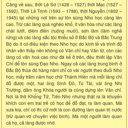
Càng về sau, thời Lê Sơ (1428 – 1527) thời Mạc (1527 –
1592), Thời Lê Trịnh (1593 – 1788), thời Nguyễn (1802 –
1945) tại những nơi trên sự tôn sùng Nho học càng lên
cao. Trừ các làng quá nghèo khổ, ít văn hóa như các làng
chài lưới, diêm điền (ruộng muối), sơn lâm (làm nghề
rừng) và các làng sắc tộc thiểu số ở Bắc Bộ và Bắc Trung
Bộ do ít có điều kiện theo Nho học do kinh tế và trình độ
nhân văn thấp nên không có Văn chỉ hay Văn từ, còn các
làng có văn hoá cao như đã kể ở trên, đều thiết lập Văn
Chỉ để tôn sùng Đạo Nho. Ngay cả các làng trung bình ở
Bắc Bộ thủa đó hàng năm chỉ có vài người theo đuổi Nho
học, mấy trăm năm học chữ Thánh Hiền mà mỗi làng chỉ
đỗ được một, hai ông Sinh Đồ, Tú Tài, vài ông Nhị
Trường, dăm ông Khóa người ta cũng dựng lên Văn chỉ.
Nói là thờ Khổng Tử, Tiên Nho nhưng thật ra là khuyến
khích con em trai trẻ cố học để đỗ đạt, ra làm quan. Mà
xưa kia, chỉ có thi cử mới là con đường làm quan trị nước
(trừ quan võ chuyên việc binh). Mà một người làm quan
cả họ, cả làng được nhờ.