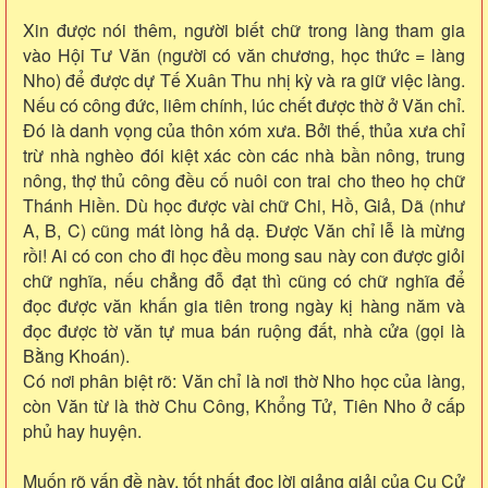
Xin được nói thêm, người biết chữ trong làng tham gia
vào Hội Tư Văn (người có văn chương, học thức = làng
Nho) để được dự Tế Xuân Thu nhị kỳ và ra giữ việc làng.
Nếu có công đức, liêm chính, lúc chết được thờ ở Văn chỉ.
Đó là danh vọng của thôn xóm xưa. Bởi thế, thủa xưa chỉ
trừ nhà nghèo đói kiệt xác còn các nhà bần nông, trung
nông, thợ thủ công đều cố nuôi con trai cho theo họ chữ
Thánh Hiền. Dù học được vài chữ Chi, Hồ, Giả, Dã (như
A, B, C) cũng mát lòng hả dạ. Được Văn chỉ lễ là mừng
rồi! Ai có con cho đi học đều mong sau này con được giỏi
chữ nghĩa, nếu chẳng đỗ đạt thì cũng có chữ nghĩa để
đọc được văn khấn gia tiên trong ngày kị hàng năm và
đọc được tờ văn tự mua bán ruộng đất, nhà cửa (gọi là
Bằng Khoán).
Có nơi phân biệt rõ: Văn chỉ là nơi thờ Nho học của làng,
còn Văn từ là thờ Chu Công, Khổng Tử, Tiên Nho ở cấp
phủ hay huyện.
Muốn rõ vấn đề này, tốt nhất đọc lời giảng giải của Cụ Cử