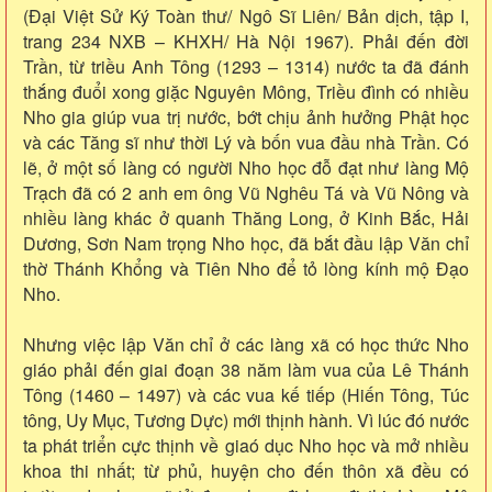
(Đại Việt Sử Ký Toàn thư/ Ngô Sĩ Liên/ Bản dịch, tập I,
trang 234 NXB – KHXH/ Hà Nội 1967). Phải đến đời
Trần, từ triều Anh Tông (1293 – 1314) nước ta đã đánh
thắng đuổi xong giặc Nguyên Mông, Triều đình có nhiều
Nho gia giúp vua trị nước, bớt chịu ảnh hưởng Phật học
và các Tăng sĩ như thời Lý và bốn vua đầu nhà Trần. Có
lẽ, ở một số làng có người Nho học đỗ đạt như làng Mộ
Trạch đã có 2 anh em ông Vũ Nghêu Tá và Vũ Nông và
nhiều làng khác ở quanh Thăng Long, ở Kinh Bắc, Hải
Dương, Sơn Nam trọng Nho học, đã bắt đầu lập Văn chỉ
thờ Thánh Khổng và Tiên Nho để tỏ lòng kính mộ Đạo
Nho.
Nhưng việc lập Văn chỉ ở các làng xã có học thức Nho
giáo phải đến giai đoạn 38 năm làm vua của Lê Thánh
Tông (1460 – 1497) và các vua kế tiếp (Hiến Tông, Túc
tông, Uy Mục, Tương Dực) mới thịnh hành. Vì lúc đó nước
ta phát triển cực thịnh về giaó dục Nho học và mở nhiều
khoa thi nhất; từ phủ, huyện cho đến thôn xã đều có