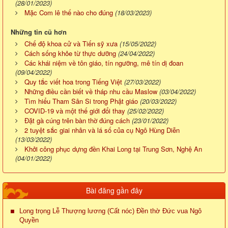
(28/01/2023)
Mặc Com lê thế nào cho đúng
(18/03/2023)
Những tin cũ hơn
Chế độ khoa cử và Tiến sỹ xưa
(15/05/2022)
Cách sống khỏe từ thực dưỡng
(24/04/2022)
Các khái niệm về tôn giáo, tín ngưỡng, mê tín dị đoan
(09/04/2022)
Quy tắc viết hoa trong Tiếng Việt
(27/03/2022)
Những điều cần biết về tháp nhu cầu Maslow
(03/04/2022)
Tìm hiểu Tham Sân Si trong Phật giáo
(20/03/2022)
COVID-19 và một thế giới đổi thay
(25/02/2022)
Đặt gà cúng trên bàn thờ đúng cách
(23/01/2022)
2 tuyệt sắc giai nhân và lá số của cụ Ngô Hùng Diễn
(13/03/2022)
Khởi công phục dựng đền Khai Long tại Trung Sơn, Nghệ An
(04/01/2022)
Bài đăng gần đây
Long trọng Lễ Thượng lương (Cất nóc) Đền thờ Đức vua Ngô
Quyền