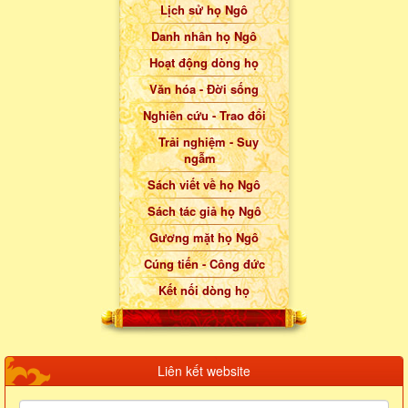
Lịch sử họ Ngô
Danh nhân họ Ngô
Hoạt động dòng họ
Văn hóa - Đời sống
Nghiên cứu - Trao đổi
Trải nghiệm - Suy
ngẫm
Sách viết về họ Ngô
Sách tác giả họ Ngô
Gương mặt họ Ngô
Cúng tiến - Công đức
Kết nối dòng họ
Liên kết website