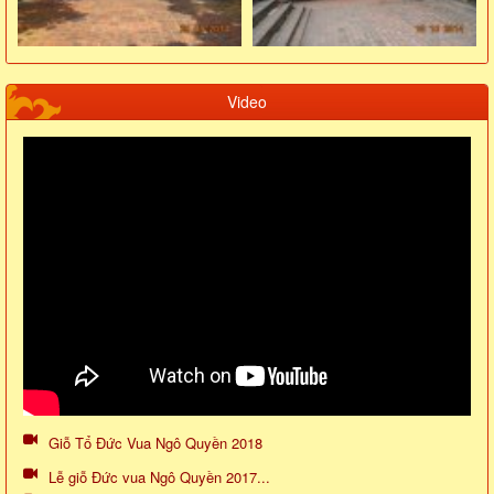
Video
Giỗ Tổ Đức Vua Ngô Quyền 2018
Lễ giỗ Đức vua Ngô Quyền 2017...