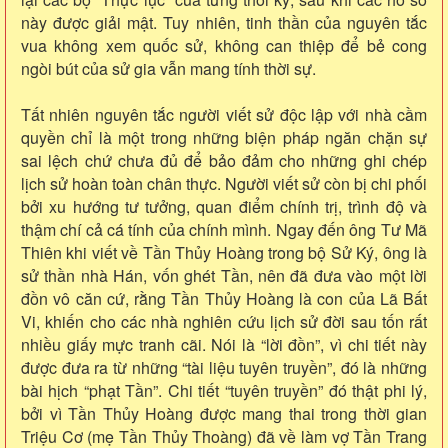
này được giải mật. Tuy nhiên, tinh thần của nguyên tắc
vua không xem quốc sử, không can thiệp để bẻ cong
ngòi bút của sử gia vẫn mang tính thời sự.
Tất nhiên nguyên tắc người viết sử độc lập với nhà cầm
quyền chỉ là một trong những biện pháp ngăn chặn sự
sai lệch chứ chưa đủ để bảo đảm cho những ghi chép
lịch sử hoàn toàn chân thực. Người viết sử còn bị chi phối
bởi xu hướng tư tưởng, quan điểm chính trị, trình độ và
thậm chí cả cá tính của chính mình. Ngay đến ông Tư Mã
Thiên khi viết về Tần Thủy Hoàng trong bộ Sử Ký, ông là
sử thần nhà Hán, vốn ghét Tần, nên đã đưa vào một lời
đồn vô căn cứ, rằng Tần Thủy Hoàng là con của Lã Bất
Vi, khiến cho các nhà nghiên cứu lịch sử đời sau tốn rất
nhiều giấy mực tranh cãi. Nói là “lời đồn”, vì chi tiết này
được đưa ra từ những “tài liệu tuyên truyền”, đó là những
bài hịch “phạt Tần”. Chi tiết “tuyên truyền” đó thật phi lý,
bởi vì Tần Thủy Hoàng được mang thai trong thời gian
Triệu Cơ (mẹ Tần Thủy Thoàng) đã về làm vợ Tần Trang