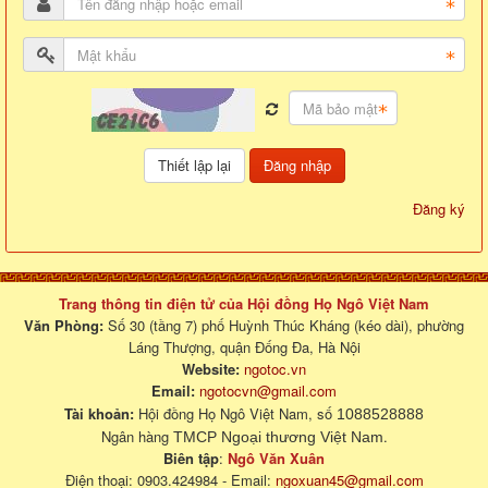
Đăng nhập
Đăng ký
Trang thông tin điện tử của Hội đồng Họ Ngô Việt Nam
Văn Phòng:
Số 30 (tầng 7) phố Huỳnh Thúc Kháng (kéo dài), phường
Láng Thượng, quận Đống Đa, Hà Nội
Website:
ngotoc.vn
Email:
ngotocvn@gmail.com
Tài khoản:
Hội đồng Họ Ngô Việt Nam, số
1088528888
Ngân hàng
.
TMCP Ngoại thương Việt Nam
Biên tập
:
Ngô Văn Xuân
Điện thoại: 0903.424984 - Email:
ngoxuan45@gmail.com