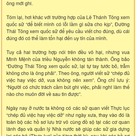
ông mới ghi.
Tóm lại, hơi khác với trường hợp của Lê Thánh Tông xem
quốc sử “để biết mình có lỗi lầm gì sửa cho kịp”, Đường
Thái Tông xem quốc sử để yêu cầu viết cho đúng, dù cái
đúng đó có thể làm tổn hại đến uy tín của mình.
Tuy cả hai trường hợp nói trên đều vô hại, nhưng vua
Minh Mệnh của triều Nguyễn không tán thành. Ông bảo
“Đường Thái Tông xem quốc sử, lại tự tay tước bỏ, trẫm
không cho là ông phải”. Theo ông, người viết sử “chép đủ
việc hay việc dở, vua không nên xem”. Ông chỉ lưu ý:
“Người có chức trách cầm bút ghi việc, phải nghĩ làm thế
nào cho muôn đời về sau tin được”.
Ngày nay ở nước ta không có các sử quan viết Thực lục
“chép đủ việc hay việc dở” như ngày xưa, thay vào đó là
toàn bộ các hồ sơ lưu trữ vô cùng đồ sộ tại các cơ quan
lãnh đạo và quản lý Nhà nước sẽ giúp các sử gia dựng
lại các bộ “Thực lục” của từng thời kỳ, sau khi các hồ sơ