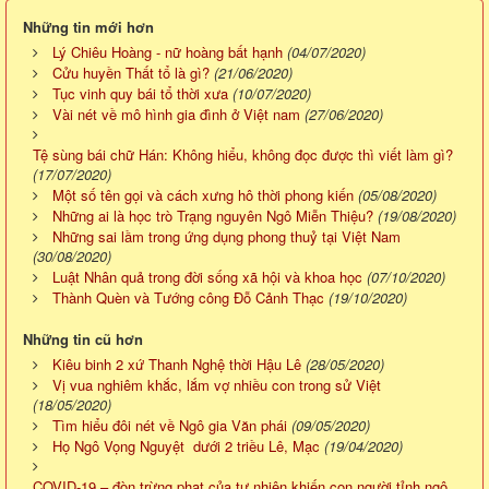
Những tin mới hơn
Lý Chiêu Hoàng - nữ hoàng bất hạnh
(04/07/2020)
Cửu huyền Thất tổ là gì?
(21/06/2020)
Tục vinh quy bái tổ thời xưa
(10/07/2020)
Vài nét về mô hình gia đình ở Việt nam
(27/06/2020)
Tệ sùng bái chữ Hán: Không hiểu, không đọc được thì viết làm gì?
(17/07/2020)
Một số tên gọi và cách xưng hô thời phong kiến
(05/08/2020)
Những ai là học trò Trạng nguyên Ngô Miễn Thiệu?
(19/08/2020)
Những sai lầm trong ứng dụng phong thuỷ tại Việt Nam
(30/08/2020)
Luật Nhân quả trong đời sống xã hội và khoa học
(07/10/2020)
Thành Quèn và Tướng công Đỗ Cảnh Thạc
(19/10/2020)
Những tin cũ hơn
Kiêu binh 2 xứ Thanh Nghệ thời Hậu Lê
(28/05/2020)
Vị vua nghiêm khắc, lắm vợ nhiều con trong sử Việt
(18/05/2020)
Tìm hiểu đôi nét về Ngô gia Văn phái
(09/05/2020)
Họ Ngô Vọng Nguyệt dưới 2 triều Lê, Mạc
(19/04/2020)
COVID-19 – đòn trừng phạt của tự nhiên khiến con người tỉnh ngộ