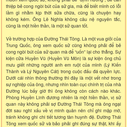
thiệp bẻ cong ngòi bút của sử gia, mà để biết mình có lỗi
lầm gì nhằm kịp thời sửa chữa, cũng là chuyện hay
không kém. Ông Lê Nghĩa không câu nệ nguyên tắc,
cũng là một hiền thần, là một sử quan tốt.
Về trường hợp của Đường Thái Tông. Là một vua giỏi của
Trung Quốc, ông xem quốc sử cũng không phải để bẻ
cong ngòi bút của sử quan mà để “uốn” lại cho thẳng. Sự
kiện cửa Huyền Vũ (Huyền Vũ Môn) là sự kiện ông chủ
mưu giết những người anh em ruột của mình (Lý Kiến
Thành và Lý Nguyên Cát) trong cuộc đấu đá quyền lực.
Dưới cái nhìn thông thường thì đây là một vết nhơ trong
sự nghiệp của ông, nhưng nhìn toàn cục chính trị của nhà
Đường lúc bấy giờ thì ông không còn cách nào khác.
Phòng Huyền Linh đương nhiên là một hiền thần, vị sử
quan này không phải sợ Đường Thái Tông mà ông ngại
đời sau nghĩ xấu về vị minh quân nên chỉ ghi mập mờ,
tránh không ghi chi tiết tương tàn huynh đệ. Đường Thái
Tông xem quốc sử và bảo phải ghi đúng sự thật, khi ấy