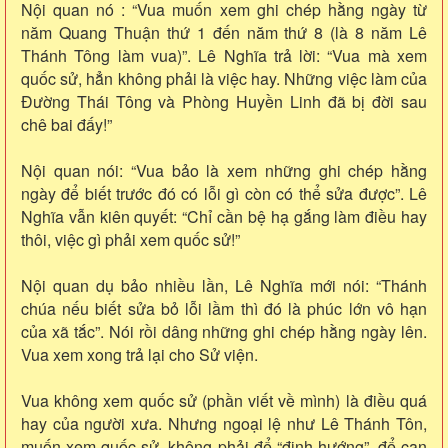
Nội quan nó : “Vua muốn xem ghi chép hằng ngày từ
năm Quang Thuận thứ 1 đến năm thứ 8 (là 8 năm Lê
Thánh Tông làm vua)”. Lê Nghĩa trả lời: “Vua mà xem
quốc sử, hẳn không phải là việc hay. Những việc làm của
Đường Thái Tông và Phòng Huyền Linh đã bị đời sau
chê bai đấy!”
Nội quan nói: “Vua bảo là xem những ghi chép hằng
ngày để biết trước đó có lỗi gì còn có thể sửa được”. Lê
Nghĩa vẫn kiên quyết: “Chỉ cần bệ hạ gắng làm điều hay
thôi, việc gì phải xem quốc sử!”
Nội quan dụ bảo nhiều lần, Lê Nghĩa mới nói: “Thánh
chúa nếu biết sửa bỏ lỗi lầm thì đó là phúc lớn vô hạn
của xã tắc”. Nói rồi dâng những ghi chép hằng ngày lên.
Vua xem xong trả lại cho Sử viện.
Vua không xem quốc sử (phần viết về mình) là điều quá
hay của người xưa. Nhưng ngoại lệ như Lê Thánh Tôn,
muốn xem quốc sử, không phải để “định hướng”, để can