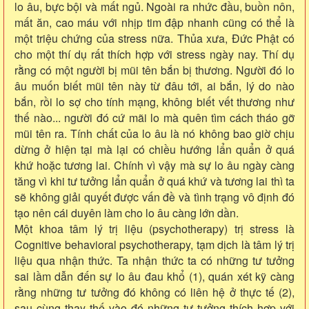
lo âu, bực bội và mất ngủ. Ngoài ra nhức đầu, buồn nôn,
mất ăn, cao máu với nhịp tim đập nhanh cũng có thể là
một triệu chứng của stress nữa. Thủa xưa, Đức Phật có
cho một thí dụ rất thích hợp với stress ngày nay. Thí dụ
rằng có một người bị mũi tên bắn bị thương. Người đó lo
âu muốn biết mũi tên này từ đâu tới, ai bắn, lý do nào
bắn, rồi lo sợ cho tính mạng, không biết vết thương như
thế nào... người đó cứ mãi lo mà quên tìm cách tháo gỡ
mũi tên ra. Tính chất của lo âu là nó không bao giờ chịu
dừng ở hiện tại mà lại có chiều hướng lẩn quẩn ở quá
khứ hoặc tương lai. Chính vì vậy mà sự lo âu ngày càng
tăng vì khi tư tưởng lẩn quẩn ở quá khứ và tương lai thì ta
sẽ không giải quyết được vấn đề và tình trạng vô định đó
tạo nên cái duyên làm cho lo âu càng lớn dần.
Một khoa tâm lý trị liệu (psychotherapy) trị stress là
Cognitive behavioral psychotherapy, tạm dịch là tâm lý trị
liệu qua nhận thức. Ta nhận thức ta có những tư tưởng
sai lầm dẫn đến sự lo âu đau khổ (1), quán xét kỹ càng
rằng những tư tưởng đó không có liên hệ ở thực tế (2),
sau cùng thay thế vào đó những tư tưởng thích hợp với