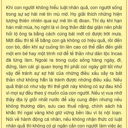
Khi con người không hiểu luật nhân quả, con người sống
trong sự sợ hãi mê tín mù mờ. Họ giải thích những hiện
tượng thiên nhiên qua sự mê tín dị đoan. Thí dụ khi hạn
hán mất mùa, họ nghĩ là vì ông thần đất đai giận nên phải
hối lộ ông ta bằng cách cúng bái mới có được trời mưa.
Mới đầu thì tế lễ bằng con gà không có hiệu quả, rồi đến
con bò, đến khi sự cuồng tín lên cao có thể dẫn đến giết
một em bé hay một trinh nữ để tế thần như dân tộc Incas
đã từng làm. Ngoài ra trong cuộc sống hàng ngày, đi,
đứng, làm cái gì quan trọng thì phải coi ngày giờ tốt như
vậy để tránh sự sợ hãi của những điều xấu xảy ra bất
thần chứ không hẳn là tránh được những điều xấu. Nếu
quả thật có như vậy thì thế giới này không có sự đau khổ
vì mọi sự đều theo ý muốn của con người. Nếu vị vua nhờ
thầy địa lý giỏi nhất nước để xây cung điện nhưng nếu
không thương dân, sưu cao thuế nặng, chính sách hà
khắc thì ngai vàng khó giữ vững bền lâu vì bị nội loạn.
Nói về hành động cá nhân, nếu không nhận thức có luật
nhân quả thì không có gì ngăn cản con người làm việc ác