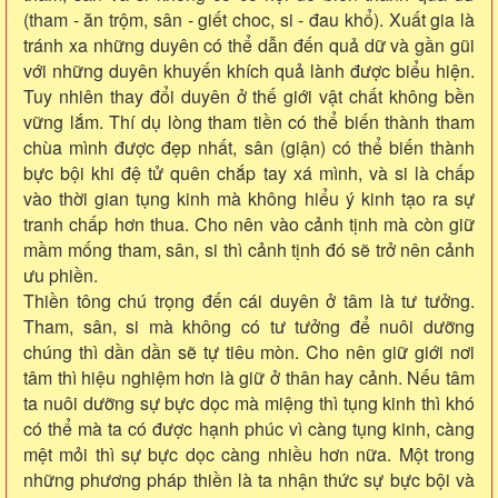
(tham - ăn trộm, sân - giết choc, si - đau khổ). Xuất gia là
tránh xa những duyên có thể dẫn đến quả dữ và gần gũi
với những duyên khuyến khích quả lành được biểu hiện.
Tuy nhiên thay đổi duyên ở thế giới vật chất không bền
vững lắm. Thí dụ lòng tham tiền có thể biến thành tham
chùa mình được đẹp nhất, sân (giận) có thể biến thành
bực bội khi đệ tử quên chắp tay xá mình, và si là chấp
vào thời gian tụng kinh mà không hiểu ý kinh tạo ra sự
tranh chấp hơn thua. Cho nên vào cảnh tịnh mà còn giữ
mầm mống tham, sân, si thì cảnh tịnh đó sẽ trở nên cảnh
ưu phiền.
Thiền tông chú trọng đến cái duyên ở tâm là tư tưởng.
Tham, sân, si mà không có tư tưởng để nuôi dưỡng
chúng thì dần dần sẽ tự tiêu mòn. Cho nên giữ giới nơi
tâm thì hiệu nghiệm hơn là giữ ở thân hay cảnh. Nếu tâm
ta nuôi dưỡng sự bực dọc mà miệng thì tụng kinh thì khó
có thể mà ta có được hạnh phúc vì càng tụng kinh, càng
mệt mỏi thì sự bực dọc càng nhiều hơn nữa. Một trong
những phương pháp thiền là ta nhận thức sự bực bội và