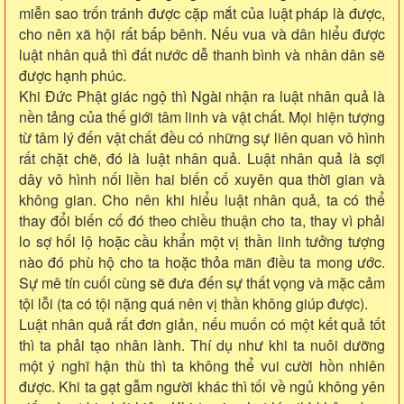
miễn sao trốn tránh được cặp mắt của luật pháp là được,
cho nên xã hội rất bấp bênh. Nếu vua và dân hiểu được
luật nhân quả thì đất nước dễ thanh bình và nhân dân sẽ
được hạnh phúc.
Khi Đức Phật giác ngộ thì Ngài nhận ra luật nhân quả là
nền tảng của thế giới tâm linh và vật chất. Mọi hiện tượng
từ tâm lý đến vật chất đều có những sự liên quan vô hình
rất chặt chẽ, đó là luật nhân quả. Luật nhân quả là sợi
dây vô hình nối liền hai biến cố xuyên qua thời gian và
không gian. Cho nên khi hiểu luật nhân quả, ta có thể
thay đổi biến cố đó theo chiều thuận cho ta, thay vì phải
lo sợ hối lộ hoặc cầu khẩn một vị thần linh tưởng tượng
nào đó phù hộ cho ta hoặc thỏa mãn điều ta mong ước.
Sự mê tín cuối cùng sẽ đưa đến sự thất vọng và mặc cảm
tội lỗi (ta có tội nặng quá nên vị thần không giúp được).
Luật nhân quả rất đơn giản, nếu muốn có một kết quả tốt
thì ta phải tạo nhân lành. Thí dụ như khi ta nuôi dưỡng
một ý nghĩ hận thù thì ta không thể vui cười hồn nhiên
được. Khi ta gạt gẫm người khác thì tối về ngủ không yên