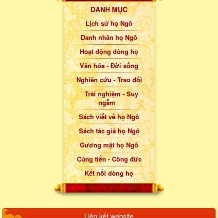
DANH MỤC
Lịch sử họ Ngô
Danh nhân họ Ngô
Hoạt động dòng họ
Văn hóa - Đời sống
Nghiên cứu - Trao đổi
Trải nghiệm - Suy
ngẫm
Sách viết về họ Ngô
Sách tác giả họ Ngô
Gương mặt họ Ngô
Cúng tiến - Công đức
Kết nối dòng họ
Liên kết website