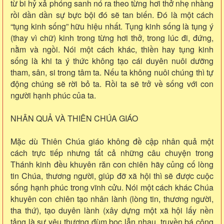
từ bi hỷ xả phóng sanh nó ra theo từng hơi thở nhẹ nhàng
rồi dần dần sự bực bội đó sẽ tan biến. Đó là một cách
“tụng kinh sống” hữu hiệu nhất. Tụng kinh sống là tụng ý
(thay vì chữ) kinh trong từng hơi thở, trong lúc đi, đứng,
nằm và ngồi. Nói một cách khác, thiền hay tụng kinh
sống là khi ta ý thức không tạo cái duyên nuôi dưỡng
tham, sân, si trong tâm ta. Nếu ta không nuôi chúng thì tự
động chúng sẽ rời bỏ ta. Rồi ta sẽ trở về sống với con
người hạnh phúc của ta.
NHÂN QUẢ VÀ THIÊN CHÚA GIÁO
Mặc dù Thiên Chúa giáo không đề cập nhân quả một
cách trực tiếp nhưng tất cả những câu chuyện trong
Thánh kinh đều khuyên răn con chiên hãy củng cố lòng
tin Chúa, thương người, giúp đỡ xã hội thì sẽ được cuộc
sống hạnh phúc trong vĩnh cửu. Nói một cách khác Chúa
khuyên con chiên tạo nhân lành (lòng tin, thương người,
tha thứ), tạo duyên lành (xây dựng một xã hội lấy nền
tảng là sự yêu thương đùm bọc lẫn nhau, truyền bá công