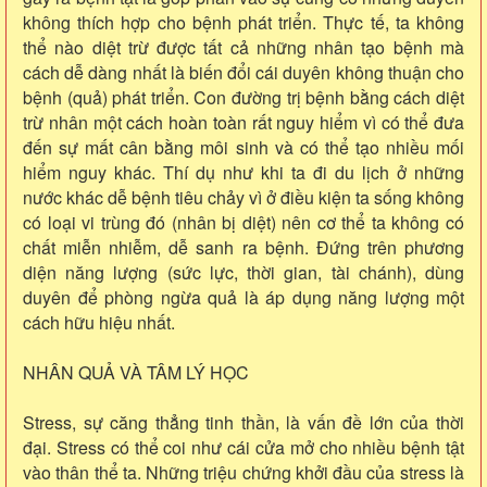
không thích hợp cho bệnh phát triển. Thực tế, ta không
thể nào diệt trừ được tất cả những nhân tạo bệnh mà
cách dễ dàng nhất là biến đổi cái duyên không thuận cho
bệnh (quả) phát triển. Con đường trị bệnh bằng cách diệt
trừ nhân một cách hoàn toàn rất nguy hiểm vì có thể đưa
đến sự mất cân bằng môi sinh và có thể tạo nhiều mối
hiểm nguy khác. Thí dụ như khi ta đi du lịch ở những
nước khác dễ bệnh tiêu chảy vì ở điều kiện ta sống không
có loại vi trùng đó (nhân bị diệt) nên cơ thể ta không có
chất miễn nhiễm, dễ sanh ra bệnh. Đứng trên phương
diện năng lượng (sức lực, thời gian, tài chánh), dùng
duyên để phòng ngừa quả là áp dụng năng lượng một
cách hữu hiệu nhất.
NHÂN QUẢ VÀ TÂM LÝ HỌC
Stress, sự căng thẳng tinh thần, là vấn đề lớn của thời
đại. Stress có thể coi như cái cửa mở cho nhiều bệnh tật
vào thân thể ta. Những triệu chứng khởi đầu của stress là