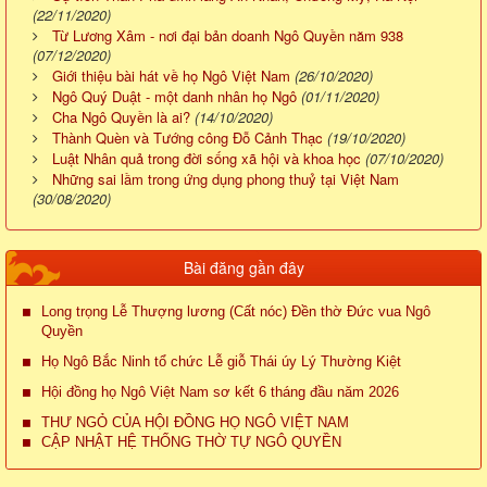
(22/11/2020)
Từ Lương Xâm - nơi đại bản doanh Ngô Quyền năm 938
(07/12/2020)
Giới thiệu bài hát về họ Ngô Việt Nam
(26/10/2020)
Ngô Quý Duật - một danh nhân họ Ngô
(01/11/2020)
Cha Ngô Quyền là ai?
(14/10/2020)
Thành Quèn và Tướng công Đỗ Cảnh Thạc
(19/10/2020)
Luật Nhân quả trong đời sống xã hội và khoa học
(07/10/2020)
Những sai lầm trong ứng dụng phong thuỷ tại Việt Nam
(30/08/2020)
Bài đăng gần đây
Long trọng Lễ Thượng lương (Cất nóc) Đền thờ Đức vua Ngô
Quyền
Họ Ngô Bắc Ninh tổ chức Lễ giỗ Thái úy Lý Thường Kiệt
Hội đồng họ Ngô Việt Nam sơ kết 6 tháng đầu năm 2026
THƯ NGỎ CỦA HỘI ĐỒNG HỌ NGÔ VIỆT NAM
CẬP NHẬT HỆ THỐNG THỜ TỰ NGÔ QUYỀN