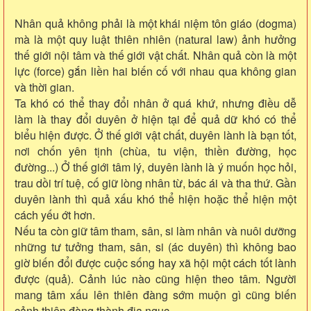
Nhân quả không phải là một khái niệm tôn giáo (dogma)
mà là một quy luật thiên nhiên (natural law) ảnh hưởng
thế giới nội tâm và thế giới vật chất. Nhân quả còn là một
lực (force) gắn liền hai biến cố với nhau qua không gian
và thời gian.
Ta khó có thể thay đổi nhân ở quá khứ, nhưng điều dễ
làm là thay đổi duyên ở hiện tại để quả dữ khó có thể
biểu hiện được. Ở thế giới vật chất, duyên lành là bạn tốt,
nơi chốn yên tịnh (chùa, tu viện, thiền đường, học
đường...) Ở thế giới tâm lý, duyên lành là ý muốn học hỏi,
trau dồi trí tuệ, cố giữ lòng nhân từ, bác ái và tha thứ. Gần
duyên lành thì quả xấu khó thể hiện hoặc thể hiện một
cách yếu ớt hơn.
Nếu ta còn giữ tâm tham, sân, si làm nhân và nuôi dưỡng
những tư tưởng tham, sân, si (ác duyên) thì không bao
giờ biến đổi được cuộc sống hay xã hội một cách tốt lành
được (quả). Cảnh lúc nào cũng hiện theo tâm. Người
mang tâm xấu lên thiên đàng sớm muộn gì cũng biến
cảnh thiên đàng thành địa ngục.