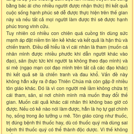
bằng bác ái cho nhiều người được nhận thức) thì kết quả
cuộc sống hạnh phúc sẽ dễ được thực hiện trên thế gian
này và nếu tất cả mọi người làm được thì sẽ được hạnh
phúc trong vĩnh cửu.
Tuy nhiên có nhiều con chiên quá cuồng tín dùng sức
mạnh áp đặt niềm tin lên kẻ khác và kết quả là hận thù và
chiến tranh. Điều dễ hiểu là vì cái nhân là tham (muốn cá
nhân mình được nhiều phước khi dẫn người khác vào
đạo), sân (bực tức khi người ta không theo đạo mình) và
si mê (ngạo mạn coi đạo mình trên tất cả các đạo khác)
thì kết quả sẽ là chiến tranh và đau khổ. Vấn đề này
không hẳn xảy ra ở đạo Thiên Chúa mà còn gặp ở nhiều
tôn giáo khác. Đó là vì con người mê lầm không chữa trị
cái tham, sân, si nơi chính mình mà muốn thay đổi thế
gian. Muốn cái quả khác cái nhân thì không bao giờ có
được. Nếu có kẻ nào nói làm được, hẳn là họ tự gạt chính
họ, sống trong ảo tưởng u mê. Tôn giáo cũng như thuốc,
trị đúng bệnh thì thuốc hay, dù có thuốc quý mà dùng sai
bệnh thì thuốc quý có thể thành độc dược. Vì thế không