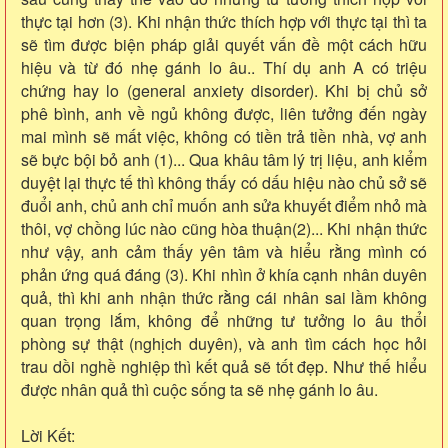
thực tại hơn (3). Khi nhận thức thích hợp với thực tại thì ta
sẽ tìm được biện pháp giải quyết vấn đề một cách hữu
hiệu và từ đó nhẹ gánh lo âu.. Thí dụ anh A có triệu
chứng hay lo (general anxiety disorder). Khi bị chủ sở
phê bình, anh về ngủ không được, liên tưởng đến ngày
mai mình sẽ mất việc, không có tiền trả tiền nhà, vợ anh
sẽ bực bội bỏ anh (1)... Qua khâu tâm lý trị liệu, anh kiểm
duyệt lại thực tế thì không thấy có dấu hiệu nào chủ sở sẽ
đuổi anh, chủ anh chỉ muốn anh sửa khuyết điểm nhỏ mà
thôi, vợ chồng lúc nào cũng hòa thuận(2)... Khi nhận thức
như vậy, anh cảm thấy yên tâm và hiểu rằng mình có
phản ứng quá đáng (3). Khi nhìn ở khía cạnh nhân duyên
quả, thì khi anh nhận thức rằng cái nhân sai lầm không
quan trọng lắm, không để những tư tưởng lo âu thổi
phòng sự thật (nghịch duyên), và anh tìm cách học hỏi
trau dồi nghề nghiệp thì kết quả sẽ tốt đẹp. Như thế hiểu
được nhân quả thì cuộc sống ta sẽ nhẹ gánh lo âu.
Lời Kết: