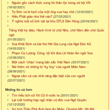
Nguồn gốc cách thức xưng hô thân tộc trong xã hội VN
(16/02/2021)
Tự Đức và bi kịch của một ông vua hay chữ
(12/03/2021)
Hiểu Phật giáo như thế náo?
(27/03/2021)
Ý nghĩa một số linh vật tại khu DTLS Đền Hùng
(20/04/2021)
Tiếng Việt kỳ diệu: Hành trình từ chữ Nho, chữ Nôm đến chữ Quốc
ngữ
(01/05/2021)
Vua Khải Định và bài thơ Hỏi Gia Long của Ngô Đức Kế
(19/05/2021)
Phạm Cự Lượng: Công, tội khi đưa Lê Hoàn lên ngôi Vua
(12/06/2021)
Một cách “chào” mang bản sắc Việt Nam
(30/07/2021)
Nói thêm về những từ “kỵ húy” của người Miền Nam
(28/06/2021)
Ngoại cảm và các khả năng đặc biệt của con người
(22/07/2021)
Những tin cũ hơn
Tìm hiểu lịch sử Võ Cử ở nước ta
(20/01/2021)
Lại một trường hợp ngộ nhận vợ đức vua Ngô Quyền
(12/12/2020)
Sự tích Thần Phả đình làng An Nhân, Chương Mỹ, Hà Nội