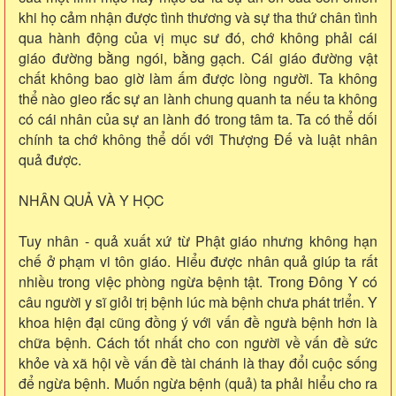
khi họ cảm nhận được tình thương và sự tha thứ chân tình
qua hành động của vị mục sư đó, chớ không phải cái
giáo đường bằng ngói, bằng gạch. Cái giáo đường vật
chất không bao giờ làm ấm được lòng người. Ta không
thể nào gieo rắc sự an lành chung quanh ta nếu ta không
có cái nhân của sự an lành đó trong tâm ta. Ta có thể dối
chính ta chớ không thể dối với Thượng Đế và luật nhân
quả được.
NHÂN QUẢ VÀ Y HỌC
Tuy nhân - quả xuất xứ từ Phật giáo nhưng không hạn
chế ở phạm vi tôn giáo. Hiểu được nhân quả giúp ta rất
nhiều trong việc phòng ngừa bệnh tật. Trong Đông Y có
câu người y sĩ giỏi trị bệnh lúc mà bệnh chưa phát triển. Y
khoa hiện đại cũng đồng ý với vấn đề ngưà bệnh hơn là
chữa bệnh. Cách tốt nhất cho con người về vấn đề sức
khỏe và xã hội về vấn đề tài chánh là thay đổi cuộc sống
để ngừa bệnh. Muốn ngừa bệnh (quả) ta phải hiểu cho ra