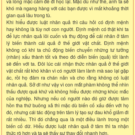
và lòng mặc cảm để đi học lại. Mặc dù như thế, anh ta sẽ
khó mà ngang hàng với các bạn được vì mất khoảng thời
gian quá lâu trong tù.
Khi hiểu được luật nhân quả thì câu hỏi có định mệnh
hay không là tùy nơi con người. Định mệnh có thật khi ta
để lực nhân quả lôi cuốn và thụ động để cái nhân ở tâm
lý biến thành cái quả ở thế giới vật chất. Định mệnh
không có khi ta chủ động biến chuyển những tư tưởng
(nhân) xấu thành tốt và theo đó diễn biến (quả) tốt lành
sẽ đến với ta. Đôi lúc cái nhận thức nhân quả ở thế giới
vật chất rất khó khăn vì có người làm lành mà sao lại gặp
ác, rồi họ đâm ra chán nản và cho rằng không có luật
nhân quả. Sở dĩ như vậy vì con mắt phàm không thể nhìn
thấu được quá khứ và không hiểu được những khúc mắc
của nghiệp. Nhưng nếu có người nào đó giữ được tâm
hồn tha thứ buông xả thì mặc dù biến cố xấu đến với họ
đó, nhưng cái tác động trên tâm lý tạo sự đau khổ giảm đi
rất nhiều. Thì đó chẳng qua là một điều lành trong một
biến cố dữ. Hiểu được luật nhân quả ở tâm thì ta nhận
thức rõ hơn và ta sẽ thấy sự thay đổi nhanh hơn.