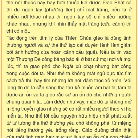
thể nói thuốc này hay hơn thuốc kia được. Đạo Phật có
thí dụ ngón tay (phương tiện) chỉ mặt trăng, nếu ta ở
nhiều nơi khác nhau thì ngón tay sẽ chỉ nhiều hướng
khác nhau, nhưng khi nhìn thấy mặt trăng (cứu cánh) thì
chỉ có một.
Tác động trên tâm lý của Thiên Chúa giáo là dùng tình
thương người và sự tha thứ tạo cái duyên lành làm giảm
bớt ảnh hưởng của hoàn cảnh xấu (quả). Nếu ta tin vào
một Thượng Đế công bằng bác ái ở bất cứ mọi nơi và mọi
lúc, thì ta giao phó cho Ngài xử phạt những bất công
trong cuộc đời ta. Như thế ta không mất ngủ bực tức tìm
cách trả thù hay tìm những lời nói đâm thọc xỏ xiên. Với
lòng tin đó ta sẵn sàng tha thứ kẻ muốn ám hại ta, tâm ta
được an ổn và ta gieo rắc sự an ổn đó cho những người
chung quanh ta. Làm được như vậy, mặc dù ta không mở
miệng truyền giáo nhưng sẽ có rất nhiều người theo vì họ
mến ta. Như thế lời cầu nguyện hữu hiệu nhất phát xuất
từ tư tưởng tha thứ thương yêu chớ không phải từ miệng
nói tiếng thương yêu trống rỗng. Giáo đường chân thật
của một linh mục hay mục sư là sự an ổn của con chiên