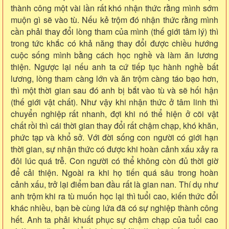
thành công một vài lần rất khó nhận thức rằng mình sớm
muộn gì sẽ vào tù. Nếu kẻ trộm đó nhận thức rằng mình
cần phải thay đổi lòng tham của mình (thế giới tâm lý) thì
trong tức khắc có khả năng thay đổi được chiều hướng
cuộc sống mình bằng cách học nghề và làm ăn lương
thiện. Ngược lại nếu anh ta cứ tiếp tục hành nghề bất
lương, lòng tham càng lớn và ăn trộm càng táo bạo hơn,
thì một thời gian sau đó anh bị bắt vào tù và sẽ hối hận
(thế giới vật chất). Như vậy khi nhận thức ở tâm linh thì
chuyển nghiệp rất nhanh, đợi khi nó thể hiện ở cõi vật
chất rồi thì cái thời gian thay đổi rất chậm chạp, khó khăn,
phức tạp và khổ sở. Với đời sống con người có giới hạn
thời gian, sự nhận thức có được khi hoàn cảnh xấu xảy ra
đôi lúc quá trễ. Con người có thể không còn đủ thời giờ
để cải thiện. Ngoài ra khi họ tiến quá sâu trong hoàn
cảnh xấu, trở lại điểm ban đầu rất là gian nan. Thí dụ như
anh trộm khi ra tù muốn học lại thì tuổi cao, kiến thức đổi
khác nhiều, bạn bè cùng lứa đã có sự nghiệp thành công
hết. Anh ta phải khuất phục sự chậm chạp của tuổi cao