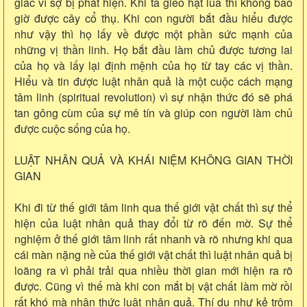
giấc vì sợ bị phát hiện. Khi ta gieo hạt lúa thì không bao
giờ được cây cổ thụ. Khi con người bắt đầu hiểu được
như vậy thì họ lấy về được một phần sức mạnh của
những vị thần linh. Họ bắt đầu làm chủ được tương lai
của họ và lấy lại định mệnh của họ từ tay các vị thần.
Hiểu và tin được luật nhân quả là một cuộc cách mạng
tâm linh (spiritual revolution) vì sự nhận thức đó sẽ phá
tan gông cùm của sự mê tín và giúp con người làm chủ
được cuộc sống của họ.
LUẬT NHÂN QUẢ VÀ KHÁI NIỆM KHÔNG GIAN THỜI
GIAN
Khi đi từ thế giới tâm linh qua thế giới vật chất thì sự thể
hiện của luật nhân quả thay đổi từ rõ đến mờ. Sự thể
nghiệm ở thế giới tâm linh rất nhanh và rõ nhưng khi qua
cái màn nặng nề của thế giới vật chất thì luật nhân quả bị
loãng ra vì phải trải qua nhiều thời gian mới hiện ra rõ
được. Cũng vì thế mà khi con mắt bị vật chất làm mờ rồi
rất khó mà nhận thức luật nhân quả. Thí dụ như kẻ trộm