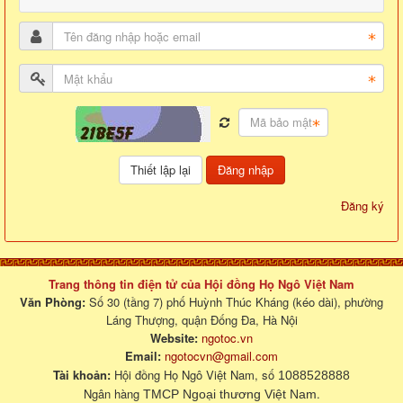
Đăng nhập
Đăng ký
Trang thông tin điện tử của Hội đồng Họ Ngô Việt Nam
Văn Phòng:
Số 30 (tầng 7) phố Huỳnh Thúc Kháng (kéo dài), phường
Láng Thượng, quận Đống Đa, Hà Nội
Website:
ngotoc.vn
Email:
ngotocvn@gmail.com
Tài khoản:
Hội đồng Họ Ngô Việt Nam, số
1088528888
Ngân hàng
.
TMCP Ngoại thương Việt Nam