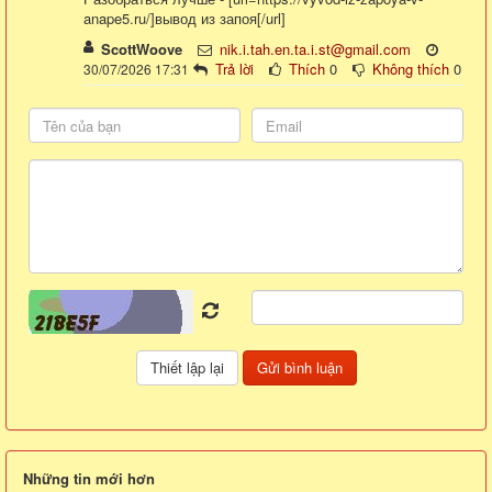
anape5.ru/]вывод из запоя[/url]
ScottWoove
nik.i.tah.en.ta.i.st@gmail.com
Trả lời
Thích
0
Không thích
0
30/07/2026 17:31
Những tin mới hơn