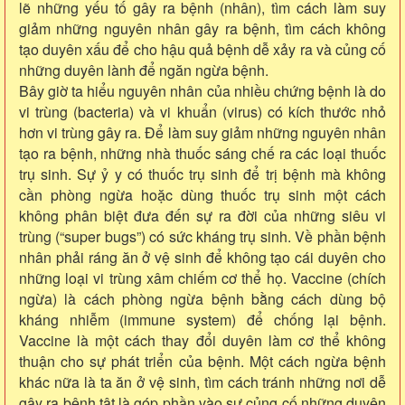
lẽ những yếu tố gây ra bệnh (nhân), tìm cách làm suy
giảm những nguyên nhân gây ra bệnh, tìm cách không
tạo duyên xấu để cho hậu quả bệnh dễ xảy ra và củng cố
những duyên lành để ngăn ngừa bệnh.
Bây giờ ta hiểu nguyên nhân của nhiều chứng bệnh là do
vi trùng (bacteria) và vi khuẩn (virus) có kích thước nhỏ
hơn vi trùng gây ra. Để làm suy giảm những nguyên nhân
tạo ra bệnh, những nhà thuốc sáng chế ra các loại thuốc
trụ sinh. Sự ỷ y có thuốc trụ sinh để trị bệnh mà không
cần phòng ngừa hoặc dùng thuốc trụ sinh một cách
không phân biệt đưa đến sự ra đời của những siêu vi
trùng (“super bugs”) có sức kháng trụ sinh. Về phần bệnh
nhân phải ráng ăn ở vệ sinh để không tạo cái duyên cho
những loại vi trùng xâm chiếm cơ thể họ. Vaccine (chích
ngừa) là cách phòng ngừa bệnh bằng cách dùng bộ
kháng nhiễm (immune system) để chống lại bệnh.
Vaccine là một cách thay đổi duyên làm cơ thể không
thuận cho sự phát triển của bệnh. Một cách ngừa bệnh
khác nữa là ta ăn ở vệ sinh, tìm cách tránh những nơi dễ
gây ra bệnh tật là góp phần vào sự củng cố những duyên