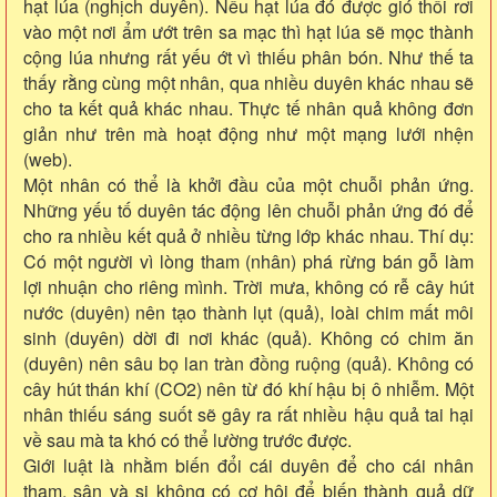
hạt lúa (nghịch duyên). Nếu hạt lúa đó được gió thổi rơi
vào một nơi ẩm ướt trên sa mạc thì hạt lúa sẽ mọc thành
cộng lúa nhưng rất yếu ớt vì thiếu phân bón. Như thế ta
thấy rằng cùng một nhân, qua nhiều duyên khác nhau sẽ
cho ta kết quả khác nhau. Thực tế nhân quả không đơn
giản như trên mà hoạt động như một mạng lưới nhện
(web).
Một nhân có thể là khởi đầu của một chuỗi phản ứng.
Những yếu tố duyên tác động lên chuỗi phản ứng đó để
cho ra nhiều kết quả ở nhiều từng lớp khác nhau. Thí dụ:
Có một người vì lòng tham (nhân) phá rừng bán gỗ làm
lợi nhuận cho riêng mình. Trời mưa, không có rễ cây hút
nước (duyên) nên tạo thành lụt (quả), loài chim mất môi
sinh (duyên) dời đi nơi khác (quả). Không có chim ăn
(duyên) nên sâu bọ lan tràn đồng ruộng (quả). Không có
cây hút thán khí (CO2) nên từ đó khí hậu bị ô nhiễm. Một
nhân thiếu sáng suốt sẽ gây ra rất nhiều hậu quả tai hại
về sau mà ta khó có thể lường trước được.
Giới luật là nhằm biến đổi cái duyên để cho cái nhân
tham, sân và si không có cơ hội để biến thành quả dữ