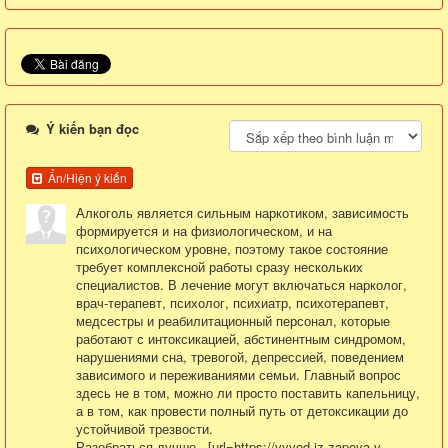
Ý kiến bạn đọc
Ẩn/Hiện ý kiến
Алкоголь является сильным наркотиком, зависимость
формируется и на физиологическом, и на
психологическом уровне, поэтому такое состояние
требует комплексной работы сразу нескольких
специалистов. В лечение могут включаться нарколог,
врач-терапевт, психолог, психиатр, психотерапевт,
медсестры и реабилитационный персонал, которые
работают с интоксикацией, абстинентным синдромом,
нарушениями сна, тревогой, депрессией, поведением
зависимого и переживаниями семьи. Главный вопрос
здесь не в том, можно ли просто поставить капельницу,
а в том, как провести полный путь от детоксикации до
устойчивой трезвости.
Разобраться лучше - [url=https://vyvod-iz-zapoya-v-