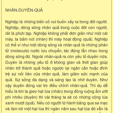
NHÂN-DUYÊN-QUẢ
Nghiệp là những biến cố vui buồn xảy ra trong đời người.
Nghiệp, dòng sông nhân quả trong cuộc đời con người,
rất là phức tạp. Nghiệp không phải đơn giản như một cái
máy, ta bấm nút (nhân) thì máy hoạt động (quả). Nghiệp
có thể ví như một dòng sông và nhân quả là những phân
tử (molecule) nước lưu chuyển, tác động lẫn nhau trong
dòng sông đó. Ngoài nhân-quả ra còn yếu tố duyên nữa.
Duyên là những yếu tố ở không gian và thời gian giúp
nhân trở thành quả hoặc ngược lại ngăn cản hoặc đình
trệ sự nối liền của nhân quả, làm giảm sức mạnh của
quả. Sự sống đa dạng và sáng tạo là nhờ duyên. Như
vậy duyên đóng vai trò điều chỉnh nhân-quả. Thí dụ dễ
hiểu là khi ta gieo hạt lúa (nhân) trong đồng ruộng ẩm ướt
phì nhiêu (duyên) thi vài tháng ta sẽ có những cộng lúa
xanh mượt (quả). Nếu có người lữ hành băng qua sa mạc
và làm rơi một hạt lúa thì ngàn năm sau hạt lúa đó vẫn là