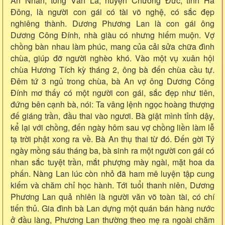
An Nhân, tổng Văn La, huyện Chương Đức, tỉnh Hà
Đông, là người con gái có tài võ nghệ, có sắc đẹp
nghiêng thành. Dương Phương Lan là con gái ông
Dương Công Đính, nhà giàu có nhưng hiếm muộn. Vợ
chồng bàn nhau làm phúc, mang của cải sửa chữa đình
chùa, giúp đỡ người nghèo khó. Vào một vụ xuân hội
chùa Hương Tích kỳ tháng 2, ông bà đến chùa cầu tự.
Đêm tứ 3 ngủ trong chùa, bà An vợ ông Dương Công
Đính mơ thấy có một người con gái, sắc đẹp như tiên,
đứng bên cạnh bà, nói: Ta vâng lệnh ngọc hoàng thượng
đế giáng trần, đầu thai vào ngươi. Bà giật mình tỉnh dậy,
kể lại với chồng, đến ngày hôm sau vợ chồng liền làm lễ
tạ trời phật xong ra về. Bà An thụ thai từ đó. Đến gời Tý
ngày mồng sáu tháng ba, bà sinh ra một người con gái có
nhan sắc tuyệt trần, mắt phượng mày ngài, mặt hoa da
phấn. Nàng Lan lúc còn nhỏ đã ham mê luyện tập cung
kiếm và chăm chỉ học hành. Tới tuổi thanh niên, Dương
Phương Lan quả nhiên là người văn võ toàn tài, có chí
tiến thủ. Gia đình bà Lan dựng một quán bán hàng nước
ở đầu làng, Phương Lan thường theo mẹ ra ngoài chăm