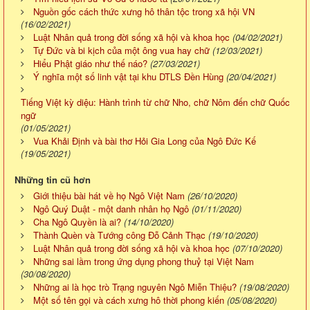
Nguồn gốc cách thức xưng hô thân tộc trong xã hội VN
(16/02/2021)
Luật Nhân quả trong đời sống xã hội và khoa học
(04/02/2021)
Tự Đức và bi kịch của một ông vua hay chữ
(12/03/2021)
Hiểu Phật giáo như thế náo?
(27/03/2021)
Ý nghĩa một số linh vật tại khu DTLS Đền Hùng
(20/04/2021)
Tiếng Việt kỳ diệu: Hành trình từ chữ Nho, chữ Nôm đến chữ Quốc
ngữ
(01/05/2021)
Vua Khải Định và bài thơ Hỏi Gia Long của Ngô Đức Kế
(19/05/2021)
Những tin cũ hơn
Giới thiệu bài hát về họ Ngô Việt Nam
(26/10/2020)
Ngô Quý Duật - một danh nhân họ Ngô
(01/11/2020)
Cha Ngô Quyền là ai?
(14/10/2020)
Thành Quèn và Tướng công Đỗ Cảnh Thạc
(19/10/2020)
Luật Nhân quả trong đời sống xã hội và khoa học
(07/10/2020)
Những sai lầm trong ứng dụng phong thuỷ tại Việt Nam
(30/08/2020)
Những ai là học trò Trạng nguyên Ngô Miễn Thiệu?
(19/08/2020)
Một số tên gọi và cách xưng hô thời phong kiến
(05/08/2020)