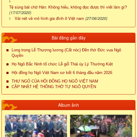
Tệ sùng bái chữ Hán: Không hiểu, không đọc được thì viết làm gì?
(17/07/2020)
Vài nét về mô hình gia đình ở Việt nam
(27/06/2020)
Bài đăng gần đây
Long trọng Lễ Thượng lương (Cất nóc) Đền thờ Đức vua Ngô
Quyền
Họ Ngô Bắc Ninh tổ chức Lễ giỗ Thái úy Lý Thường Kiệt
Hội đồng họ Ngô Việt Nam sơ kết 6 tháng đầu năm 2026
THƯ NGỎ CỦA HỘI ĐỒNG HỌ NGÔ VIỆT NAM
CẬP NHẬT HỆ THỐNG THỜ TỰ NGÔ QUYỀN
Album ảnh