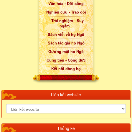
Văn hóa - Đời sống
Nghiên cứu - Trao đổi
Trải nghiệm - Suy
ngẫm
Sách viết về họ Ngô
Sách tác giả họ Ngô
Gương mặt họ Ngô
Cúng tiến - Công đức
Kết nối dòng họ
Liên kết website
Thống kê