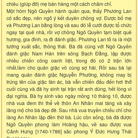
chiêu (giúp đỡ) mẹ bán hàng một cách chăm chỉ.
Một hôm Ngô Quyền hành quân qua, thấy Phương Lan
có sắc đẹp, nên ngỏ ý kết duyên chồng vợ. Được bố mẹ
và Phương Lan bằng lòng và sau đó lễ cưới được tổ chức
ngay tại quê nhà, rồi vợ chồng Ngô Quyền tạm biệt quê
hương, gia đình, ra đi đánh giặc. Phương Lan tỏ ra là một
tướng xuất sắc, thông thái. Bà đã cùng với Ngô Quyền
đánh giặc Nam Hán trên sông Bạch Đằng, lập được
nhiều chiến công oanh liệt, trong đó có 2 trận lớn
nhất.làm cho quân giặc vô cùng sợ hãi. Rồi sau bà lại
mang quân đánh giặc Nguyễn Phường, không may bị
trúng tên của giặc tàn ác, bà vẫn chiến đấu đến hơi thở
cuối cùng và đã hy sinh tại trận rất anh dũng, hết lòng vì
đại nghĩa. Bà hy sinh vào ngày mồng 10 tháng 10, được
nhà vua đem thi thể về thôn An Nhân mai táng và xây
lăng mộ cho bà dẹp đẽ. Sau nhà vua truyền chiếu chỉ cho
làng An Nhân lập đền thờ bà. Lúc còn sống, bà đã được
Ngô Quyền phong làm Hoàng hậu, về sau được vua
Cảnh Hưng [1740-1786] săc phong Ý Đức Hưng Thái