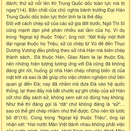
đánh; thứ sử nổi lên thì Trung Quốc dốc toàn lực mà trị
ngay”(14). Bản chất của chủ nghĩa bành trướng Đại Hán
Trung Quốc dốc toàn lực thôn tính ta là thế đấy.
Đối với cách chép sử của các sử gia đời trước, Ngô Thì Sĩ
cũng mạnh dạn phê phán nhiều sai lầm của họ. Ví dụ
trong “Ngoại kỷ thuộc Triệu”, ông nói: “Xét thấy một thời
đại ngoại thuộc họ Triệu, sử cũ chép từ Vũ đế đến Thục
Dương Vương đều phỏng theo sử nhà Hán mà biên chép
thành sách.. Đà thuộc Hán, Giao Nam ta lại thuộc Đà,
nên những hiện tượng tương ứng với Đà cũng đã không
đáng ghi rồi, huống gì nhà Hán chép những biến dị của
mặt trời và sao là để giúp cho việc chiêm nghiệm chứ liên
quan gì đến Đà; nay đã nhầm mà đưa Đà vào hệ quốc
thống, lại theo đấy mà bắt chước sự ghi chép của sử Hán
cốt cho đầy sách sử, không xem xét có đúng hay không.
Như thế thì đáng gọi là “dã” chứ không đáng là “sử”…
sao có thể ghi chép nhầm như thế được. Cho nên tôi tước
bỏ đi”(15). Cũng trong “Ngoại kỷ thuộc Triệu”, ông lại
nhận xét: “Hai nước Mân Việt đánh nhau không phải việc
của nước mình. Hơn nữa, Hoài Nam can việc đánh Mân