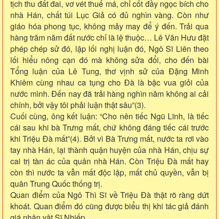
tịch thu đất đai, vơ vét thuế má, chỉ cốt đầy ngọc bích cho
nhà Hán, chất túi Lục Giả có đủ nghìn vàng. Còn như
giáo hóa phong tục, không mảy may để ý đến. Trải qua
hàng trăm năm đất nước chỉ là lệ thuộc… Lê Văn Hưu đặt
phép chép sử đó, lập lối nghị luận đó, Ngô Sĩ Liên theo
lối hiểu nông cạn đó mà không sửa đổi, cho đến bài
Tổng luận của Lê Tung, thơ vịnh sử của Đặng Minh
Khiêm cùng nhau ca tụng cho Đà là bậc vua giỏi của
nước mình. Đến nay đã trải hàng nghìn năm không ai cải
chính, bởi vậy tôi phải luận thật sâu”(3).
Cuối cùng, ông kết luận: “Cho nên tiếc Ngũ Lĩnh, là tiếc
cái sau khi bà Trưng mất, chứ không đáng tiếc cái trước
khi Triệu Đà mất”(4). Bởi vì Bà Trưng mất, nước ta rơi vào
tay nhà Hán, lại thành quận huyện của nhà Hán, chịu sự
cai trị tàn ác của quân nhà Hán. Còn Triệu Đà mất hay
còn thì nước ta vẫn mất độc lập, mất chủ quyền, vẫn bị
quân Trung Quốc thống trị.
Quan điểm của Ngô Thì Sĩ về Triệu Đà thật rõ ràng dứt
khoát. Quan điểm đó cũng được biểu thị khi tác giả đánh
giá nhân vật Sĩ Nhiếp.