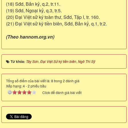
(18) Sđd, Bản kỷ, q.2, tr.11.
(19) Sđd, Ngoại kỷ, q.3, tr.5.
(20) Đại Việt sử ký toàn thư, Sđd, Tập I, tr. 160.
(21) Đại Việt sử ký tiền biên, Sđd, Bản kỷ, q.1, tr.2.
(Theo hannom.org.vn)
Từ khóa:
Tây Sơn
,
Đại Việt Sử ký tiền biên
,
Ngô Thì Sỹ
Tổng số điểm của bài viết là: 8 trong 2 đánh giá
Xếp hạng:
4
-
2
phiếu bầu
Click để đánh giá bài viết