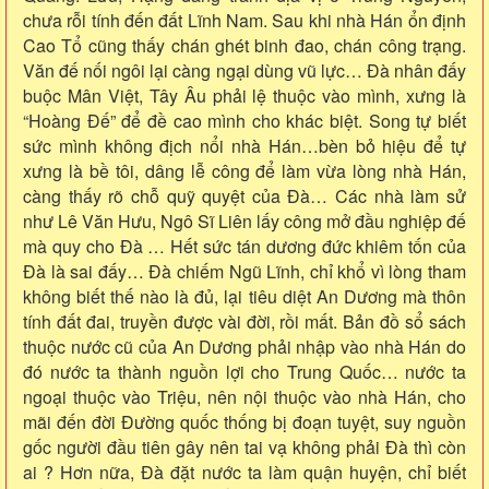
chưa rỗi tính đến đất Lĩnh Nam. Sau khi nhà Hán ổn định
Cao Tổ cũng thấy chán ghét binh đao, chán công trạng.
Văn đế nối ngôi lại càng ngại dùng vũ lực… Đà nhân đấy
buộc Mân Việt, Tây Âu phải lệ thuộc vào mình, xưng là
“Hoàng Đế” để đề cao mình cho khác biệt. Song tự biết
sức mình không địch nổi nhà Hán…bèn bỏ hiệu để tự
xưng là bề tôi, dâng lễ công để làm vừa lòng nhà Hán,
càng thấy rõ chỗ quỹ quyệt của Đà… Các nhà làm sử
như Lê Văn Hưu, Ngô Sĩ Liên lấy công mở đầu nghiệp đế
mà quy cho Đà … Hết sức tán dương đức khiêm tốn của
Đà là sai đấy… Đà chiếm Ngũ Lĩnh, chỉ khổ vì lòng tham
không biết thế nào là đủ, lại tiêu diệt An Dương mà thôn
tính đất đai, truyền được vài đời, rồi mất. Bản đồ sổ sách
thuộc nước cũ của An Dương phải nhập vào nhà Hán do
đó nước ta thành nguồn lợi cho Trung Quốc… nước ta
ngoại thuộc vào Triệu, nên nội thuộc vào nhà Hán, cho
mãi đến đời Đường quốc thống bị đoạn tuyệt, suy nguồn
gốc người đầu tiên gây nên tai vạ không phải Đà thì còn
ai ? Hơn nữa, Đà đặt nước ta làm quận huyện, chỉ biết