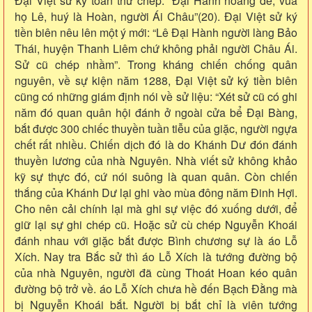
Đại Việt sử ký toàn thư chép: “Đại Hành hoàng đế, vua
họ Lê, huý là Hoàn, người Ái Châu”(20). Đại Việt sử ký
tiền biên nêu lên một ý mới: “Lê Đại Hành người làng Bảo
Thái, huyện Thanh Liêm chứ không phải người Châu Ái.
Sử cũ chép nhầm”. Trong kháng chiến chống quân
nguyên, về sự kiện năm 1288, Đại Việt sử ký tiền biên
cũng có những giám định nói về sử liệu: “Xét sử cũ có ghi
năm đó quan quân hội đánh ở ngoài cửa bể Đại Bàng,
bắt được 300 chiếc thuyền tuần tiễu của giặc, người ngựa
chết rất nhiều. Chiến dịch đó là do Khánh Dư đón đánh
thuyền lương của nhà Nguyên. Nhà viết sử không khảo
kỹ sự thực đó, cứ nói suông là quan quân. Còn chiến
thắng của Khánh Dư lại ghi vào mùa đông năm Đinh Hợi.
Cho nên cải chính lại mà ghi sự việc đó xuống dưới, để
giữ lại sự ghi chép cũ. Hoặc sử cù chép Nguyễn Khoái
đánh nhau với giặc bắt được Bình chương sự là áo Lỗ
Xích. Nay tra Bắc sử thì áo Lỗ Xích là tướng đường bộ
của nhà Nguyên, người đã cùng Thoát Hoan kéo quân
đường bộ trở về. áo Lỗ Xích chưa hề đến Bạch Đằng mà
bị Nguyễn Khoái bắt. Người bị bắt chỉ là viên tướng