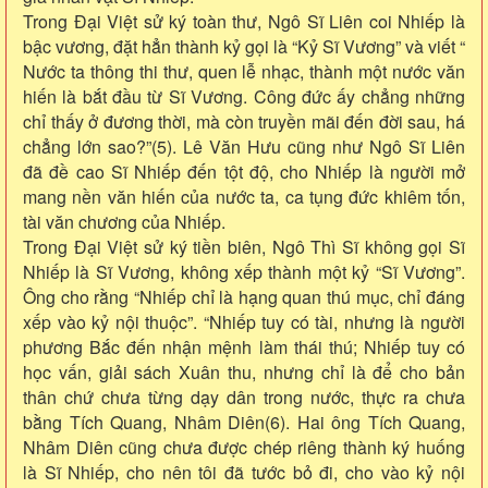
Trong Đại Việt sử ký toàn thư, Ngô Sĩ Liên coi Nhiếp là
bậc vương, đặt hẳn thành kỷ gọi là “Kỷ Sĩ Vương” và viết “
Nước ta thông thi thư, quen lễ nhạc, thành một nước văn
hiến là bắt đầu từ Sĩ Vương. Công đức ấy chẳng những
chỉ thấy ở đương thời, mà còn truyền mãi đến đời sau, há
chẳng lớn sao?”(5). Lê Văn Hưu cũng như Ngô Sĩ Liên
đã đề cao Sĩ Nhiếp đến tột độ, cho Nhiếp là người mở
mang nền văn hiến của nước ta, ca tụng đức khiêm tốn,
tài văn chương của Nhiếp.
Trong Đại Việt sử ký tiền biên, Ngô Thì Sĩ không gọi Sĩ
Nhiếp là Sĩ Vương, không xếp thành một kỷ “Sĩ Vương”.
Ông cho rằng “Nhiếp chỉ là hạng quan thú mục, chỉ đáng
xếp vào kỷ nội thuộc”. “Nhiếp tuy có tài, nhưng là người
phương Bắc đến nhận mệnh làm thái thú; Nhiếp tuy có
học vấn, giải sách Xuân thu, nhưng chỉ là để cho bản
thân chứ chưa từng dạy dân trong nước, thực ra chưa
bằng Tích Quang, Nhâm Diên(6). Hai ông Tích Quang,
Nhâm Diên cũng chưa được chép riêng thành ký huống
là Sĩ Nhiếp, cho nên tôi đã tước bỏ đi, cho vào kỷ nội