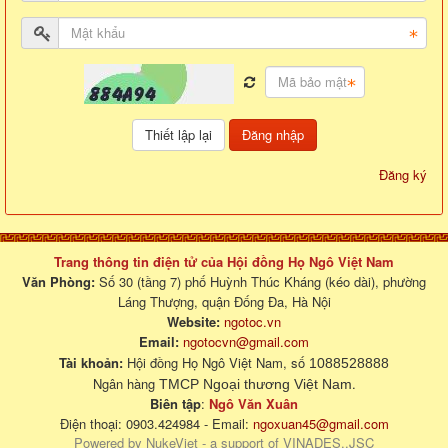
Đăng nhập
Đăng ký
Trang thông tin điện tử của Hội đồng Họ Ngô Việt Nam
Văn Phòng:
Số 30 (tầng 7) phố Huỳnh Thúc Kháng (kéo dài), phường
Láng Thượng, quận Đống Đa, Hà Nội
Website:
ngotoc.vn
Email:
ngotocvn@gmail.com
Tài khoản:
Hội đồng Họ Ngô Việt Nam, số
1088528888
Ngân hàng
.
TMCP Ngoại thương Việt Nam
Biên tập
:
Ngô Văn Xuân
Điện thoại: 0903.424984 - Email:
ngoxuan45@gmail.com
Powered by
NukeViet
- a support of
VINADES.,JSC