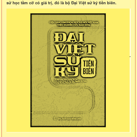
sử học tầm cỡ có giá trị, đó là bộ Đại Việt sử ký tiền biên.