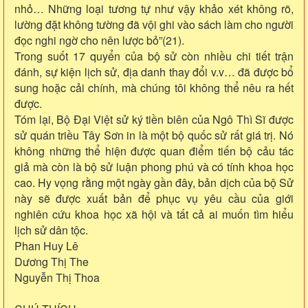
nhỏ… Những loại tương tự như vậy khảo xét không rõ,
lường đặt không tường đã vội ghi vào sách làm cho người
đọc nghi ngờ cho nên lược bỏ”(21).
Trong suốt 17 quyển của bộ sử còn nhiều chi tiết trận
đánh, sự kiện lịch sử, địa danh thay đổi v.v… đã được bổ
sung hoặc cải chính, mà chúng tôi không thể nêu ra hết
được.
Tóm lại, Bộ Đại Việt sử ký tiền biên của Ngô Thì Sĩ được
sử quán triều Tây Sơn in là một bộ quốc sử rất giá trị. Nó
không những thể hiện được quan điểm tiến bộ cảu tác
giả mà còn là bộ sử luận phong phú và có tính khoa học
cao. Hy vọng rằng một ngày gần đây, bản dịch của bộ Sử
này sẽ được xuất bản để phục vụ yêu cầu của giới
nghiên cứu khoa học xã hội và tất cả ai muốn tìm hiểu
lịch sử dân tộc.
Phan Huy Lê
Dương Thị The
Nguyễn Thị Thoa