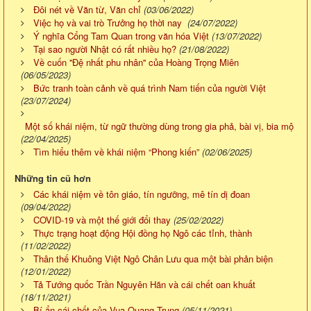
Đôi nét về Văn từ, Văn chỉ
(03/06/2022)
Việc họ và vai trò Trưởng họ thời nay
(24/07/2022)
Ý nghĩa Cổng Tam Quan trong văn hóa Việt
(13/07/2022)
Tại sao người Nhật có rất nhiều họ?
(21/08/2022)
Về cuốn ''Đệ nhất phu nhân'' của Hoàng Trọng Miên
(06/05/2023)
Bức tranh toàn cảnh về quá trình Nam tiến của người Việt
(23/07/2024)
Một số khái niệm, từ ngữ thường dùng trong gia phả, bài vị, bia mộ
(22/04/2025)
Tìm hiểu thêm về khái niệm “Phong kiến”
(02/06/2025)
Những tin cũ hơn
Các khái niệm về tôn giáo, tín ngưỡng, mê tín dị đoan
(09/04/2022)
COVID-19 và một thế giới đổi thay
(25/02/2022)
Thực trạng hoạt động Hội đồng họ Ngô các tỉnh, thành
(11/02/2022)
Thân thế Khuông Việt Ngô Chân Lưu qua một bài phản biện
(12/01/2022)
Tả Tướng quốc Trần Nguyên Hãn và cái chết oan khuất
(18/11/2021)
Bí ẩn cái chết của Vua Quang Trung
(05/11/2021)