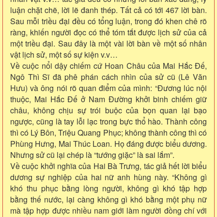
luận chặt chẽ, lời lẽ đanh thép. Tất cả có tới 467 lời bàn.
Sau mỗi triều đại đều có tổng luận, trong đó khen chê rõ
ràng, khiến người đọc có thể tóm tắt được lịch sử của cả
một triều đại. Sau đây là một vài lời bàn về một số nhân
vật lịch sử, một số sự kiện v.v…
Về cuộc nổi dậy chiếm cứ Hoan Châu của Mai Hắc Đế,
Ngô Thì Sĩ đã phê phán cách nhìn của sử cũ (Lê Văn
Hưu) và ông nói rõ quan điểm của mình: “Đương lúc nội
thuộc, Mai Hắc Đế ở Nam Đường khởi binh chiếm giữ
châu, không chịu sự trói buộc của bọn quan lại bạo
ngược, cũng là tay lỗi lạc trong bực thổ hào. Thành công
thì có Lý Bôn, Triệu Quang Phục; không thành công thì có
Phùng Hưng, Mai Thúc Loan. Họ đáng được biểu dương.
Nhưng sử cũ lại chép là “tướng giặc” là sai lắm”.
Về cuộc khởi nghĩa của Hai Bà Trưng, tác giả hết lời biểu
dương sự nghiệp của hai nữ anh hùng này. “Không gì
khó thu phục bằng lòng người, không gì khó tập hợp
bằng thế nước, lại càng không gì khó bằng một phụ nữ
mà tập hợp được nhiều nam giới làm người đồng chí với