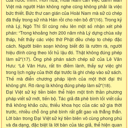
Việt mà người Hán không nghe cũng không phải là việc
bức thiết. Bức thư can gián của Hoài Nam mà sử cũ chép
đã thấy trong sử nhà Hán rồi cho nên bỏ đi”(16). Trong kỷ
nhà Lý, Ngô Thì Sĩ cũng nêu lên một số nhận xét phê
phán: “Trong khoảng hơn 200 năm nhà Lý dựng chùa xây
tháp, hết thảy các việc thờ Phật đều chép to chép đặc
cách. Người biên soạn không biết đó là rườm rà, người
hiệu đính cũng theo lối hủ lậu đó. Thật không đúng phép
làm sử”(17). Ông phê phán sách chép sử của Lê Văn
Hưu: “Lê Văn Hưu, rất tin điềm lành, thấy sự việc ghi
trong lịch ngày của thời đại trước là ghi chép vào sử sách.
Thế mà điển chương pháp lệnh của một thời đại thì
không ghi. Rõ ràng là không đúng phép làm sử”(18).
Đại Việt sử ký tiền biên thể hiện một tinh thần phương
pháp viết sử mới, tiến bộ. Tác giả đã phê bình lối viết cẩu
thả không khảo cứu, thiếu khoa học của các sử gia thời
trước, nhiều chỗ ông phê bình rất gắt gao và thẳng thắn.
Lời bàn trong Đại Việt sử ký tiền biên vô cùng phong phú
và đa dạng, đặc biệt là lời bàn của tác giả, thể hiện quan