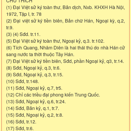
CHÚ THÍCH
(1) Đại Việt sử ký toàn thư, Bản dịch, Nxb. KHXH Hà Nội,
1972, Tập I, tr. 78
(2) Đại việt sử ký tiền biên, Bản chữ Hán, Ngoại kỳ, q.2,
tr.9.
(3) (4) Sđd. tr.11.
(5) Đại Việt sử ký toàn thư, Ngoại kỷ, q.3. tr.102.
(6) Tích Quang, Nhâm Diên là hai thái thú do nhà Hán cử
sang nước ta thời thuộc Tây Hán.
(7) Đại Việt sử ký tiền biên, Sđd, phần Ngoại kỷ, q3, tr.14.
(8) Sđd, Ngoại kỷ, q.3, tr.6.
(9) Sđd, Ngoại kỷ, q.3, tr.15.
(10) Sđd, tr.148.
(11) Sđd, Ngoại kỷ, q.7, tr5.
(12) Chỉ các triều đại phong kiến Trung Quốc.
(13) Sđd, Ngoại kỷ, q.6, tr.24.
(14) Sđd, Bản kỷ, q.1, tr.7.
(15) Sđd, Ngoại kỷ, q.2, tr.8.
(16) Sđd, tr.12.
(17) Sđd, tr.6.