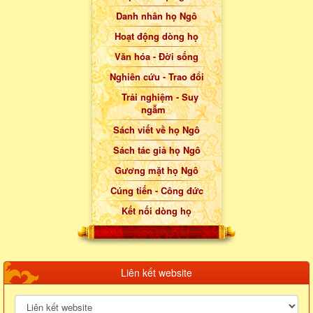
Danh nhân họ Ngô
Hoạt động dòng họ
Văn hóa - Đời sống
Nghiên cứu - Trao đổi
Trải nghiệm - Suy
ngẫm
Sách viết về họ Ngô
Sách tác giả họ Ngô
Gương mặt họ Ngô
Cúng tiến - Công đức
Kết nối dòng họ
Liên kết website