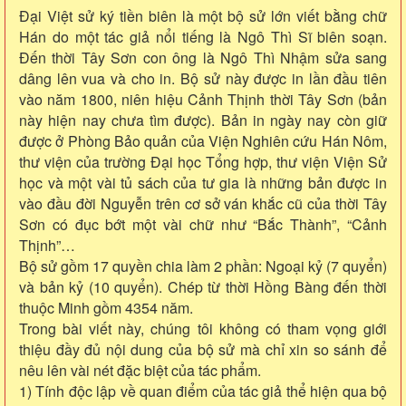
Đại Việt sử ký tiền biên là một bộ sử lớn viết bằng chữ
Hán do một tác giả nổi tiếng là Ngô Thì Sĩ biên soạn.
Đến thời Tây Sơn con ông là Ngô Thì Nhậm sửa sang
dâng lên vua và cho in. Bộ sử này được in lần đầu tiên
vào năm 1800, niên hiệu Cảnh Thịnh thời Tây Sơn (bản
này hiện nay chưa tìm được). Bản in ngày nay còn giữ
được ở Phòng Bảo quản của Viện Nghiên cứu Hán Nôm,
thư viện của trường Đại học Tổng hợp, thư viện Viện Sử
học và một vài tủ sách của tư gia là những bản được in
vào đầu đời Nguyễn trên cơ sở ván khắc cũ của thời Tây
Sơn có đục bớt một vài chữ như “Bắc Thành”, “Cảnh
Thịnh”…
Bộ sử gồm 17 quyền chia làm 2 phần: Ngoại kỷ (7 quyển)
và bản kỷ (10 quyển). Chép từ thời Hồng Bàng đến thời
thuộc Minh gồm 4354 năm.
Trong bài viết này, chúng tôi không có tham vọng giới
thiệu đầy đủ nội dung của bộ sử mà chỉ xin so sánh để
nêu lên vài nét đặc biệt của tác phẩm.
1) Tính độc lập về quan điểm của tác giả thể hiện qua bộ