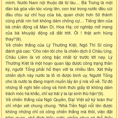
mình. Nước Nam nội thuộc đã từ lâu… Bà Trưng là một
đàn bà góa vấn tóc vùng lên, con trai trong nước đều cúi
đầu chịu sự chỉ huy của bà, quan chức hơn 50 thành
cũng phải nín hơi không dám chống cự… Tiếng tăm của
bà chấn động cả Man Di, Hoa Hạ; cơ nghiệp mở mang
của bà khuyâý động cả đất trời. Ôi ! thật anh hùng
thay!”(8).
Về chiến thắng của Lý Thường Kiệt, Ngô Thì Sĩ cũng
đánh giá cao: “Cho nên tôi cho là chiến dịch ỏ Châu Ung,
Châu Liêm là võ công bậc nhất từ trước tới nay. Lý
Thường Kiệt là một hoạn quan lập được công trạng thần
kỳ, người Tổng phải hổ thẹn với ta nhiều lắm. Xét thấy
chiến dịch này nước ta tỏ rõ được binh uy. Người Tống
cho là nước ta đang mạnh muốn lấy ân ý mà vỗ về. Từ đó
những lễ nghi tiến công và hình thức giấy tờ không dám
trách móc hà khắc, chỉ sợ trái ý ta lại sinh thù hận”(9).
Về chiến thắng của Ngô Quyền, Đại Việt sử ký toàn thư
chỉ nhận xét chung chung. “Nhà Tiền Ngô nổi lên được
không những chỉ có công chiến thắng mà thôi, việc đặt
trăm quan, chế định triều nghi, phẩm phục có thể thấy