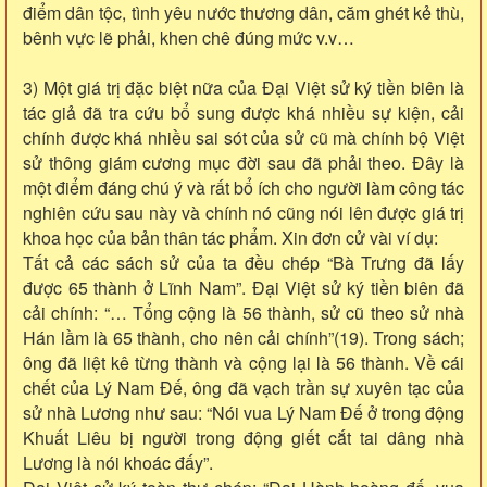
điểm dân tộc, tình yêu nước thương dân, căm ghét kẻ thù,
bênh vực lẽ phải, khen chê đúng mức v.v…
3) Một giá trị đặc biệt nữa của Đại Việt sử ký tiền biên là
tác giả đã tra cứu bổ sung được khá nhiều sự kiện, cải
chính được khá nhiều sai sót của sử cũ mà chính bộ Việt
sử thông giám cương mục đời sau đã phải theo. Đây là
một điểm đáng chú ý và rất bổ ích cho người làm công tác
nghiên cứu sau này và chính nó cũng nói lên được giá trị
khoa học của bản thân tác phẩm. Xin đơn cử vài ví dụ:
Tất cả các sách sử của ta đều chép “Bà Trưng đã lấy
được 65 thành ở Lĩnh Nam”. Đại Việt sử ký tiền biên đã
cải chính: “… Tổng cộng là 56 thành, sử cũ theo sử nhà
Hán lầm là 65 thành, cho nên cải chính”(19). Trong sách;
ông đã liệt kê từng thành và cộng lại là 56 thành. Về cái
chết của Lý Nam Đế, ông đã vạch trần sự xuyên tạc của
sử nhà Lương như sau: “Nói vua Lý Nam Đế ở trong động
Khuất Liêu bị người trong động giết cắt tai dâng nhà
Lương là nói khoác đấy”.