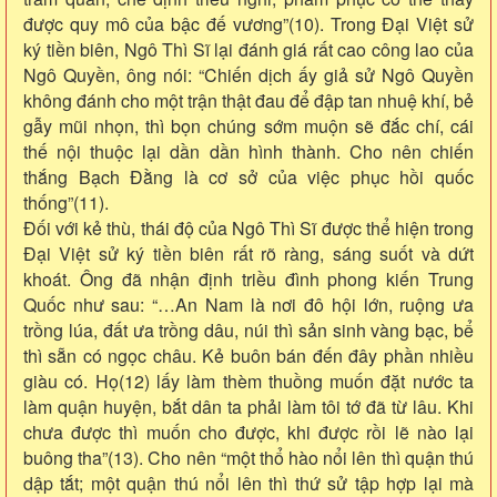
được quy mô của bậc đế vương”(10). Trong Đại Việt sử
ký tiền biên, Ngô Thì Sĩ lại đánh giá rất cao công lao của
Ngô Quyền, ông nói: “Chiến dịch ấy giả sử Ngô Quyền
không đánh cho một trận thật đau để đập tan nhuệ khí, bẻ
gẫy mũi nhọn, thì bọn chúng sớm muộn sẽ đắc chí, cái
thế nội thuộc lại dần dần hình thành. Cho nên chiến
thắng Bạch Đằng là cơ sở của việc phục hồi quốc
thống”(11).
Đối với kẻ thù, thái độ của Ngô Thì Sĩ được thể hiện trong
Đại Việt sử ký tiền biên rất rõ ràng, sáng suốt và dứt
khoát. Ông đã nhận định triều đình phong kiến Trung
Quốc như sau: “…An Nam là nơi đô hội lớn, ruộng ưa
trồng lúa, đất ưa trồng dâu, núi thì sản sinh vàng bạc, bể
thì sẵn có ngọc châu. Kẻ buôn bán đến đây phần nhiều
giàu có. Họ(12) lấy làm thèm thuồng muốn đặt nước ta
làm quận huyện, bắt dân ta phải làm tôi tớ đã từ lâu. Khi
chưa được thì muốn cho được, khi được rồi lẽ nào lại
buông tha”(13). Cho nên “một thổ hào nổi lên thì quận thú
dập tắt; một quận thú nổi lên thì thứ sử tập hợp lại mà