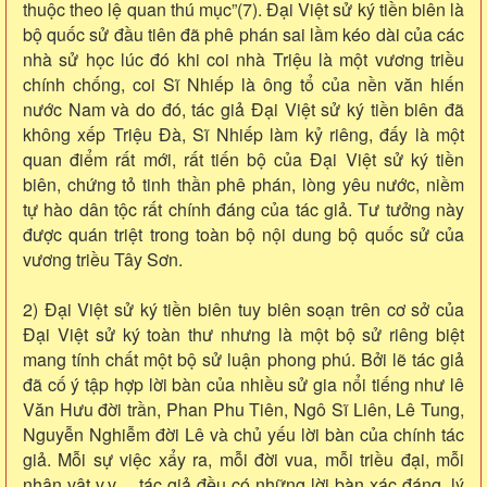
thuộc theo lệ quan thú mục”(7). Đại Việt sử ký tiền biên là
bộ quốc sử đầu tiên đã phê phán sai lầm kéo dài của các
nhà sử học lúc đó khi coi nhà Triệu là một vương triều
chính chống, coi Sĩ Nhiếp là ông tổ của nền văn hiến
nước Nam và do đó, tác giả Đại Việt sử ký tiền biên đã
không xếp Triệu Đà, Sĩ Nhiếp làm kỷ riêng, đấy là một
quan điểm rất mới, rất tiến bộ của Đại Việt sử ký tiền
biên, chứng tỏ tinh thần phê phán, lòng yêu nước, niềm
tự hào dân tộc rất chính đáng của tác giả. Tư tưởng này
được quán triệt trong toàn bộ nội dung bộ quốc sử của
vương triều Tây Sơn.
2) Đại Việt sử ký tiền biên tuy biên soạn trên cơ sở của
Đại Việt sử ký toàn thư nhưng là một bộ sử riêng biệt
mang tính chất một bộ sử luận phong phú. Bởi lẽ tác giả
đã cố ý tập hợp lời bàn của nhiều sử gia nổi tiếng như lê
Văn Hưu đời trần, Phan Phu Tiên, Ngô Sĩ Liên, Lê Tung,
Nguyễn Nghiễm đời Lê và chủ yếu lời bàn của chính tác
giả. Mỗi sự việc xẩy ra, mỗi đời vua, mỗi triều đại, mỗi
nhân vật v.v… tác giả đều có những lời bàn xác đáng, lý