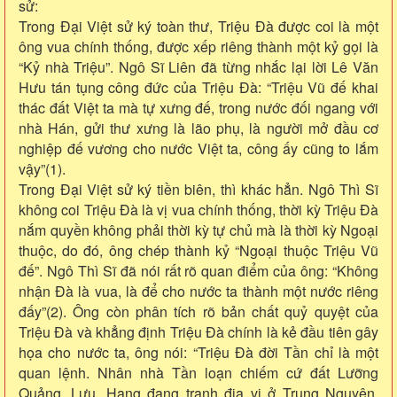
sử:
Trong Đại Việt sử ký toàn thư, Triệu Đà được coi là một
ông vua chính thống, được xếp riêng thành một kỷ gọi là
“Kỷ nhà Triệu”. Ngô Sĩ Liên đã từng nhắc lại lời Lê Văn
Hưu tán tụng công đức của Triệu Đà: “Triệu Vũ đế khai
thác đất Việt ta mà tự xưng đế, trong nước đối ngang với
nhà Hán, gửi thư xưng là lão phụ, là người mở đầu cơ
nghiệp đế vương cho nước Việt ta, công ấy cũng to lắm
vậy”(1).
Trong Đại Việt sử ký tiền biên, thì khác hẳn. Ngô Thì Sĩ
không coi Triệu Đà là vị vua chính thống, thời kỳ Triệu Đà
nắm quyền không phải thời kỳ tự chủ mà là thời kỳ Ngoại
thuộc, do đó, ông chép thành kỷ “Ngoại thuộc Triệu Vũ
đế”. Ngô Thì Sĩ đã nói rất rõ quan điểm của ông: “Không
nhận Đà là vua, là để cho nước ta thành một nước riêng
đấy”(2). Ông còn phân tích rõ bản chất quỷ quyệt của
Triệu Đà và khẳng định Triệu Đà chính là kẻ đầu tiên gây
họa cho nước ta, ông nói: “Triệu Đà đời Tần chỉ là một
quan lệnh. Nhân nhà Tần loạn chiếm cứ đất Lưỡng
Quảng. Lưu, Hạng đang tranh địa vị ở Trung Nguyên,