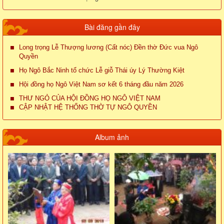
Bài đăng gần đây
Long trọng Lễ Thượng lương (Cất nóc) Đền thờ Đức vua Ngô
Quyền
Họ Ngô Bắc Ninh tổ chức Lễ giỗ Thái úy Lý Thường Kiệt
Hội đồng họ Ngô Việt Nam sơ kết 6 tháng đầu năm 2026
THƯ NGỎ CỦA HỘI ĐỒNG HỌ NGÔ VIỆT NAM
CẬP NHẬT HỆ THỐNG THỜ TỰ NGÔ QUYỀN
Album ảnh