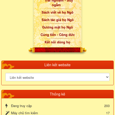
Trải nghiệm - Suy
ngẫm
Sách viết về họ Ngô
Sách tác giả họ Ngô
Gương mặt họ Ngô
Cúng tiến - Công đức
Kết nối dòng họ
Liên kết website
Thống kê
Đang truy cập
203
Máy chủ tìm kiếm
17