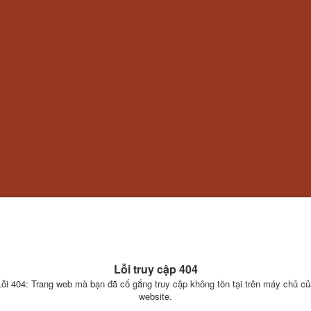
Lỗi truy cập 404
Lỗi 404: Trang web mà bạn đã cố gắng truy cập không tồn tại trên máy chủ củ
website.