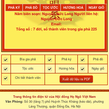
PHẢ KÝ
PHẢ ĐỒ
TỘC ƯỚC
HƯƠNG HOẢ
NGÀY GIỖ
Năm biên soạn: Nguyễn Đức Long
Người liên hệ:
Nguyễn Đức Long
Email:
Tổng số : 7 đời, số thành viên trong gia phả 225
Bìa gia phả
Phả ký
Phả đồ
Tộc ước
Hương hỏa
Ngày giỗ
Chi tiết thành viên
Trang thông tin điện tử của Hội đồng Họ Ngô Việt Nam
Văn Phòng:
Số 30 (tầng 7) phố Huỳnh Thúc Kháng (kéo dài), phường
Láng Thượng, quận Đống Đa, Hà Nội