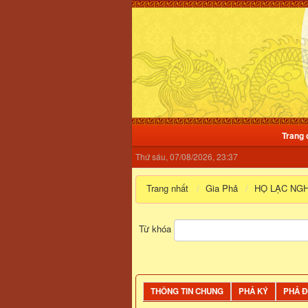
Trang 
Thứ sáu, 07/08/2026, 23:37
Trang nhất
Gia Phả
HỌ LẠC NGH
Từ khóa
THÔNG TIN CHUNG
PHẢ KÝ
PHẢ 