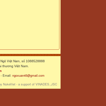
 Ngô Việt Nam, số
1088528888
.
 thương Việt Nam
n
 - Email:
ngoxuan45@gmail.com
by
NukeViet
- a support of
VINADES.,JSC