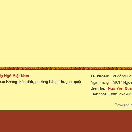
 Họ Ngô Việt Nam
Tài khoản:
Hội đồng Họ
húc Kháng (kéo dài), phường Láng Thượng, quận
Ngân hàng
TMCP Ngoại
Biên tập
:
Ngô Văn Xuâ
Điện thoại: 0903.424984
Powered 