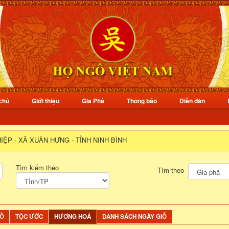
chủ
Giới thiệu
Gia Phả
Thông báo
Diễn đàn
IỆP - XÃ XUÂN HƯNG - TỈNH NINH BÌNH
Tìm kiếm theo
Tìm theo
ĐỒ
TỘC ƯỚC
HƯƠNG HOẢ
DANH SÁCH NGÀY GIỖ