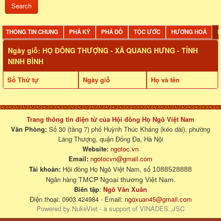
THÔNG TIN CHUNG
PHẢ KÝ
PHẢ ĐỒ
TỘC ƯỚC
HƯƠNG HOẢ
D
Ngày giỗ: HỌ ĐÔNG THƯỢNG - XÃ QUANG HƯNG - TỈNH
NINH BÌNH
Số Thứ tự
Ngày giỗ
Họ và tên
Trang thông tin điện tử của Hội đồng Họ Ngô Việt Nam
Văn Phòng:
Số 30 (tầng 7) phố Huỳnh Thúc Kháng (kéo dài), phường
Láng Thượng, quận Đống Đa, Hà Nội
Website:
ngotoc.vn
Email:
ngotocvn@gmail.com
Tài khoản:
Hội đồng Họ Ngô Việt Nam, số
1088528888
Ngân hàng
.
TMCP Ngoại thương Việt Nam
Biên tập
:
Ngô Văn Xuân
Điện thoại: 0903.424984 - Email:
ngoxuan45@gmail.com
Powered by
NukeViet
- a support of
VINADES.,JSC