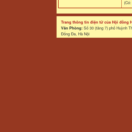
(Có
Trang thông tin điện tử của Hội đồng
Văn Phòng:
Số 30 (tầng 7) phố Huỳnh T
Đống Đa, Hà Nội
Website:
ngotoc.vn
Email:
ngotocvn@gmail.com