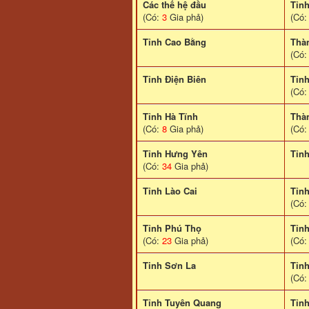
Các thế hệ đầu
Tỉn
(Có:
3
Gia phả)
(Có
Tỉnh Cao Bằng
Thà
(Có
Tỉnh Điện Biên
Tỉn
(Có
Tỉnh Hà Tĩnh
Thà
(Có:
8
Gia phả)
(Có
Tỉnh Hưng Yên
Tỉn
(Có:
34
Gia phả)
Tỉnh Lào Cai
Tỉn
(Có
Tỉnh Phú Thọ
Tỉn
(Có:
23
Gia phả)
(Có
Tinh Sơn La
Tỉnh
(Có
Tỉnh Tuyên Quang
Tỉn