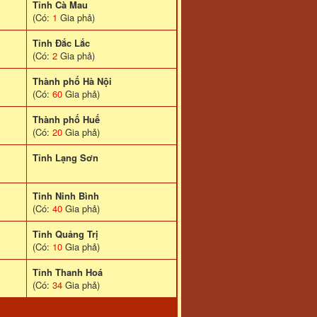
Tỉnh Cà Mau
(Có:
1
Gia phả)
Tỉnh Đắc Lắc
(Có:
2
Gia phả)
Thành phố Hà Nội
(Có:
60
Gia phả)
Thành phố Huế
(Có:
20
Gia phả)
Tỉnh Lạng Sơn
Tinh Ninh Bình
(Có:
40
Gia phả)
Tỉnh Quảng Trị
(Có:
10
Gia phả)
Tỉnh Thanh Hoá
(Có:
34
Gia phả)