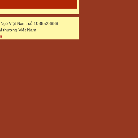
 Ngô Việt Nam, số
1088528888
.
 thương Việt Nam
n
 - Email:
ngoxuan45@gmail.com
by
NukeViet
- a support of
VINADES.,JSC