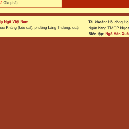
:
2
Gia phả)
 Họ Ngô Việt Nam
Tài khoản:
Hội đồng Họ
húc Kháng (kéo dài), phường Láng Thượng, quận
Ngân hàng
TMCP Ngoại
Biên tập
:
Ngô Văn Xuâ
Điện thoại: 0903.424984
Powered 