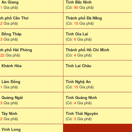
h An Giang
Tỉnh Bắc Ninh
:
1
Gia phả)
(Có:
90
Gia phả)
nh phố Cần Thơ
Thành phố Đà Nẵng
:
2
Gia phả)
(Có:
15
Gia phả)
h Đồng Tháp
Tỉnh Gia Lai
:
3
Gia phả)
(Có:
6
Gia phả)
nh phố Hải Phòng
Thành phố Hồ Chí Minh
:
22
Gia phả)
(Có:
4
Gia phả)
h Khánh Hòa
Tinh Lai Châu
h Lâm Đồng
Tỉnh Nghệ An
:
1
Gia phả)
(Có:
15
Gia phả)
h Quảng Ngãi
Tỉnh Quảng Ninh
:
3
Gia phả)
(Có:
4
Gia phả)
 Tây Ninh
Tỉnh Thái Nguyên
:
2
Gia phả)
(Có:
3
Gia phả)
h Vĩnh Long