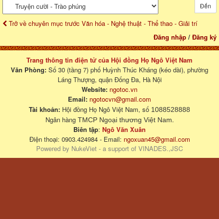
Đến
Trở về chuyên mục trước Văn hóa - Nghệ thuật - Thể thao - Giải trí
Đăng nhập
/
Đăng ký
Trang thông tin điện tử của Hội đồng Họ Ngô Việt Nam
Văn Phòng:
Số 30 (tầng 7) phố Huỳnh Thúc Kháng (kéo dài), phường
Láng Thượng, quận Đống Đa, Hà Nội
Website:
ngotoc.vn
Email:
ngotocvn@gmail.com
Tài khoản:
Hội đồng Họ Ngô Việt Nam, số
1088528888
Ngân hàng
.
TMCP Ngoại thương Việt Nam
Biên tập
:
Ngô Văn Xuân
Điện thoại: 0903.424984 - Email:
ngoxuan45@gmail.com
Powered by
NukeViet
- a support of
VINADES.,JSC