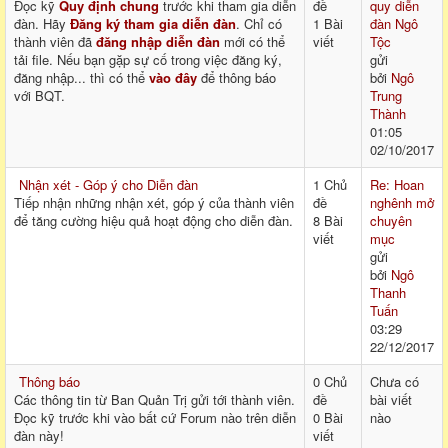
Đọc kỹ
Quy định chung
trước khi tham gia diễn
đề
quy diễn
đàn. Hãy
Đăng ký tham gia diễn đàn
. Chỉ có
1 Bài
đàn Ngô
thành viên đã
đăng nhập diễn đàn
mới có thể
viết
Tộc
tải file. Nếu bạn gặp sự cố trong việc đăng ký,
gửi
đăng nhập... thì có thể
vào đây
để thông báo
bởi
Ngô
với BQT.
Trung
Thành
01:05
02/10/2017
Nhận xét - Góp ý cho Diễn đàn
1 Chủ
Re: Hoan
Tiếp nhận những nhận xét, góp ý của thành viên
đề
nghênh mở
để tăng cường hiệu quả hoạt động cho diễn đàn.
8 Bài
chuyên
viết
mục
gửi
bởi
Ngô
Thanh
Tuấn
03:29
22/12/2017
Thông báo
0 Chủ
Chưa có
Các thông tin từ Ban Quản Trị gửi tới thành viên.
đề
bài viết
Đọc kỹ trước khi vào bất cứ Forum nào trên diễn
0 Bài
nào
đàn này!
viết