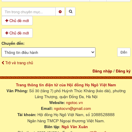
Chủ đề mới
Chủ đề mới
Chuyển đến:
Đến
Trở về trang chủ
Đăng nhập
/
Đăng ký
Trang thông tin điện tử của Hội đồng Họ Ngô Việt Nam
Văn Phòng:
Số 30 (tầng 7) phố Huỳnh Thúc Kháng (kéo dài), phường
Láng Thượng, quận Đống Đa, Hà Nội
Website:
ngotoc.vn
Email:
ngotocvn@gmail.com
Tài khoản:
Hội đồng Họ Ngô Việt Nam, số
1088528888
Ngân hàng
.
TMCP Ngoại thương Việt Nam
Biên tập
:
Ngô Văn Xuân