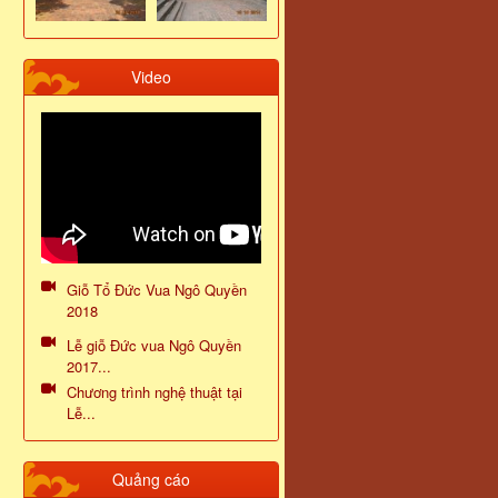
Video
Giỗ Tổ Đức Vua Ngô Quyền
2018
Lễ giỗ Đức vua Ngô Quyền
2017...
Chương trình nghệ thuật tại
Lễ...
Quảng cáo