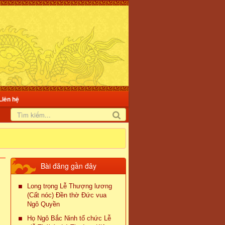
Liên hệ
Bài đăng gần đây
Long trọng Lễ Thượng lương
(Cất nóc) Đền thờ Đức vua
Ngô Quyền
Họ Ngô Bắc Ninh tổ chức Lễ