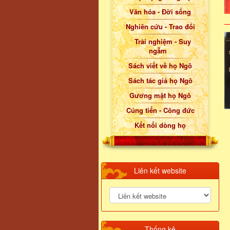
Văn hóa - Đời sống
Nghiên cứu - Trao đổi
Trải nghiệm - Suy
ngẫm
Sách viết về họ Ngô
Sách tác giả họ Ngô
Gương mặt họ Ngô
Cúng tiến - Công đức
Kết nối dòng họ
Liên kết website
Thống kê