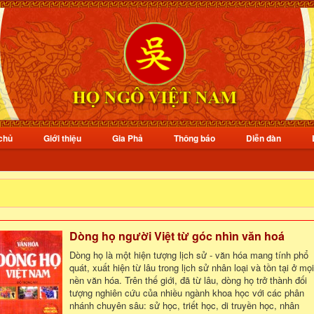
chủ
Giới thiệu
Gia Phả
Thông báo
Diễn đàn
Dòng họ người Việt từ góc nhìn văn hoá
Dòng họ là một hiện tượng lịch sử - văn hóa mang tính phổ
quát, xuất hiện từ lâu trong lịch sử nhân loại và tồn tại ở mọi
nền văn hóa. Trên thế giới, đã từ lâu, dòng họ trở thành đối
tượng nghiên cứu của nhiều ngành khoa học với các phân
nhánh chuyên sâu: sử học, triết học, di truyền học, nhân