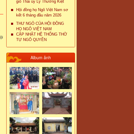
giỗ Thái úy Lý Thường Kiệt
Hội đồng họ Ngô Việt Nam sơ
kết 6 tháng đầu năm 2026
THƯ NGỎ CỦA HỘI ĐỒNG
HỌ NGÔ VIỆT NAM
i
CẬP NHẬT HỆ THỐNG THỜ
ội
TỰ NGÔ QUYỀN
Album ảnh