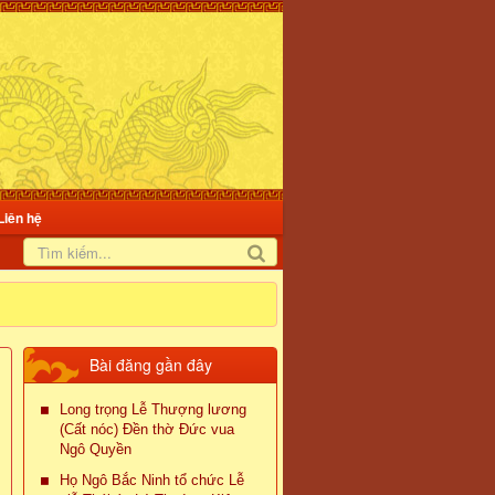
Liên hệ
Bài đăng gần đây
Long trọng Lễ Thượng lương
(Cất nóc) Đền thờ Đức vua
Ngô Quyền
Họ Ngô Bắc Ninh tổ chức Lễ