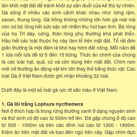
lên khỏi mặt đất để tránh khỏi sự săn đuổi của kẻ thù tự nhiên.
Gà sống ở nhiều các sinh cảnh khác nhau như: rừng rậm,
savan, thung lũng. Gà trống không những lớn hơn gà mái mà
còn có bộ lông hết sức sặc sỡ nhằm thu hút bạn tình. Bộ lông
của họ Trĩ dày, cứng, thân lông phụ thường khá phát triển.
Hầu hết các loài thuộc họ này làm tổ trên mặt đất. Tổ rất đơn
giản thường là một đám lá khô hay hõm đất nông. Mỗi năm đẻ
1 lứa mỗi lứa đẻ từ 5 đến 15 trứng. Thức ăn chính của chúng
là các loài hạt, quả, củ và côn trùng trên mặt đất. Chim non
mới nở thường ăn động vật khi lớn thay thế bằng thức vật. Các
loài Gà ở Việt Nam được ghi nhận khoảng 22 loài.
Dưới đây là một số loài gà rực rỡ sắc màu ở Việt Nam.
1. Gà lôi trắng Lophura nycthemera
Nơi ở thích hợp là trong rừng thường xanh ở dạng nguyên sinh
và thứ sinh có độ cao từ 500m trở lên. Đã gặp chúng ở độ cao
từ 500 - 1000m và trên các đỉnh núi cao từ 1200 - 1800m.
Kiếm ăn trên mặt đất và ban đên ngủ trên cây. Gặp chim đực