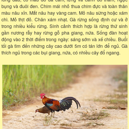
bụng và đuôi đen. Chim mái nhỏ thua chim đực và toàn thân
màu nâu xỉn. Mắt nâu hay vàng cam. Mỏ nâu sừng hoặc xám
chì. Mỏ thịt đỏ. Chân xám nhạt. Gà rừng sống định cư và ở
trong nhiều kiểu rừng. Sinh cảnh thích hợp là rừng thứ sinh
gần nương rẫy hay rừng gỗ pha giang, nứa. Sống đàn hoạt
động vào 2 thời điểm trong ngày: sáng sớm và xế chiều. Buổi
tối gà tìm đến những cây cao dưới 5m có tán lớn để ngủ. Gà
thích ngủ trong các bụi giang, nứa, có nhiều cây đổ ngang.