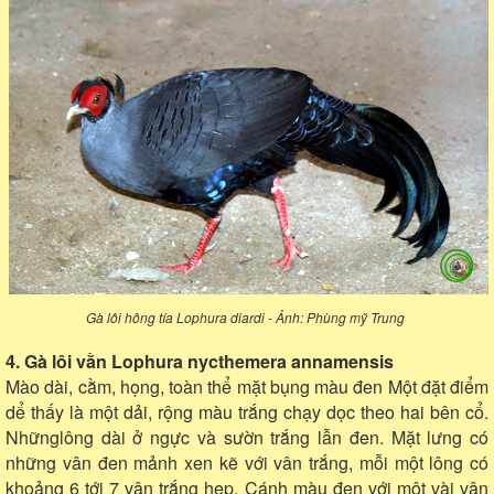
Gà lôi hông tía Lophura diardi - Ảnh: Phùng mỹ Trung
4. Gà lôi vằn Lophura nycthemera annamensis
Mào dài, cằm, họng, toàn thể mặt bụng màu đen Một đặt điểm
dể thấy là một dải, rộng màu trắng chạy dọc theo hai bên cổ.
Nhữnglông dài ở ngực và sườn trắng lẫn đen. Mặt lưng có
những vân đen mảnh xen kẽ với vân trắng, mỗi một lông có
khoảng 6 tới 7 vân trắng hẹp. Cánh màu đen với một vài vân