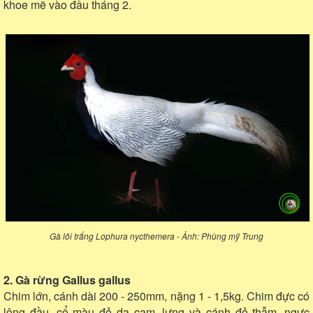
khoe mẽ vào đầu tháng 2.
Gà lôi trắng Lophura nycthemera - Ảnh: Phùng mỹ Trung
2. Gà rừng Gallus gallus
Chim lớn, cánh dài 200 - 250mm, nặng 1 - 1,5kg. Chim đực có
lông đầu, cổ màu đỏ da cam, lưng và cánh đỏ thẫm, ngực