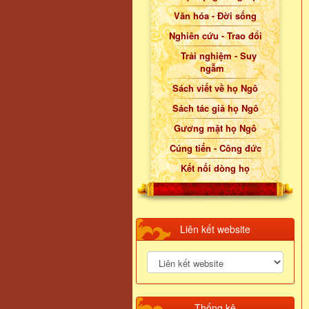
Văn hóa - Đời sống
Nghiên cứu - Trao đổi
Trải nghiệm - Suy
ngẫm
Sách viết về họ Ngô
Sách tác giả họ Ngô
Gương mặt họ Ngô
Cúng tiến - Công đức
Kết nối dòng họ
Liên kết website
Thống kê