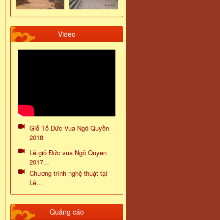
Video
Giỗ Tổ Đức Vua Ngô Quyền
2018
Lễ giỗ Đức vua Ngô Quyền
2017...
Chương trình nghệ thuật tại
Lễ...
Quảng cáo