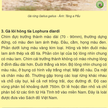
Gà rừng Gallus gallus - Ảnh: Tăng a Pẩu
3. Gà lôi hông tía Lophura diardi
Chim đực trưởng thành mào dài (70 - 90mm), thường dựng
đứng, có màu đen lam ánh thép. Đầu, cằm, họng màu đen.
Phần dưới lưng màu vàng kim loại. Hông và trên đuôi màu
lam ánh thép và đỏ tía. Phần còn lại của bộ lông nhìn chung
có màu lam. Chim cái trưởng thành không có mào nhưng lông
ở đỉnh đầu dài hơn. Đuôi thẳng và tròn. Bộ lông nhìn chung có
màu nâu, ở bụng có hình vảy trắng nhạt. Mặt đỏ nâu. Da mặt
và chân màu đỏ. Thường gặp trong các loại rừng khác nhau
và chỗ cây bụi, kể cả nơi trống trải, dọc đường đi. Độ cao
vùng phân bố khoảng dưới 750m. Đi lẻ hoặc đàn nhỏ và chỉ
phân bố từ các tỉnh từ Hà Tĩnh trở vào miền Nam. Đây là loài
được đưa vào Sách đỏ Việt Nam.