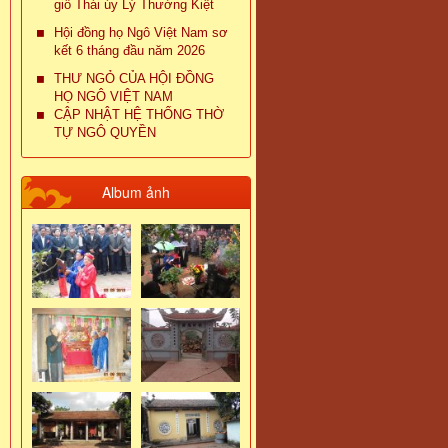
giỗ Thái úy Lý Thường Kiệt
Hội đồng họ Ngô Việt Nam sơ
kết 6 tháng đầu năm 2026
THƯ NGỎ CỦA HỘI ĐỒNG
HỌ NGÔ VIỆT NAM
CẬP NHẬT HỆ THỐNG THỜ
TỰ NGÔ QUYỀN
Album ảnh