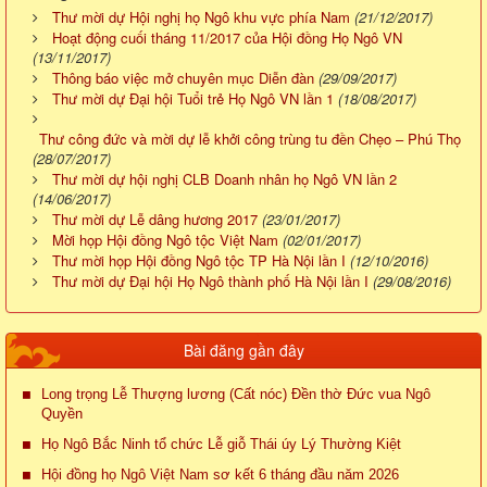
Thư mời dự Hội nghị họ Ngô khu vực phía Nam
(21/12/2017)
Hoạt động cuối tháng 11/2017 của Hội đồng Họ Ngô VN
(13/11/2017)
Thông báo việc mở chuyên mục Diễn đàn
(29/09/2017)
Thư mời dự Đại hội Tuổi trẻ Họ Ngô VN lần 1
(18/08/2017)
Thư công đức và mời dự lễ khởi công trùng tu đền Chẹo – Phú Thọ
(28/07/2017)
Thư mời dự hội nghị CLB Doanh nhân họ Ngô VN lần 2
(14/06/2017)
Thư mời dự Lễ dâng hương 2017
(23/01/2017)
Mời họp Hội đồng Ngô tộc Việt Nam
(02/01/2017)
Thư mời họp Hội đồng Ngô tộc TP Hà Nội lần I
(12/10/2016)
Thư mời dự Đại hội Họ Ngô thành phố Hà Nội lần I
(29/08/2016)
Bài đăng gần đây
Long trọng Lễ Thượng lương (Cất nóc) Đền thờ Đức vua Ngô
Quyền
Họ Ngô Bắc Ninh tổ chức Lễ giỗ Thái úy Lý Thường Kiệt
Hội đồng họ Ngô Việt Nam sơ kết 6 tháng đầu năm 2026