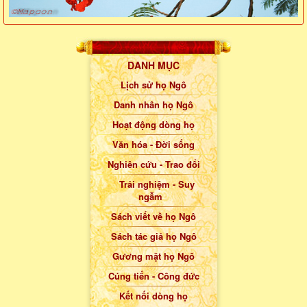
DANH MỤC
Lịch sử họ Ngô
Danh nhân họ Ngô
Hoạt động dòng họ
Văn hóa - Đời sống
Nghiên cứu - Trao đổi
Trải nghiệm - Suy
ngẫm
Sách viết về họ Ngô
Sách tác giả họ Ngô
Gương mặt họ Ngô
Cúng tiến - Công đức
Kết nối dòng họ