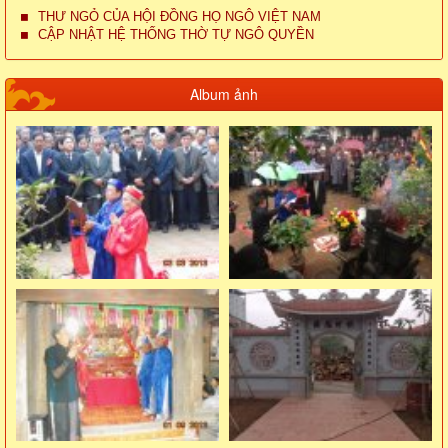
THƯ NGỎ CỦA HỘI ĐỒNG HỌ NGÔ VIỆT NAM
CẬP NHẬT HỆ THỐNG THỜ TỰ NGÔ QUYỀN
Album ảnh