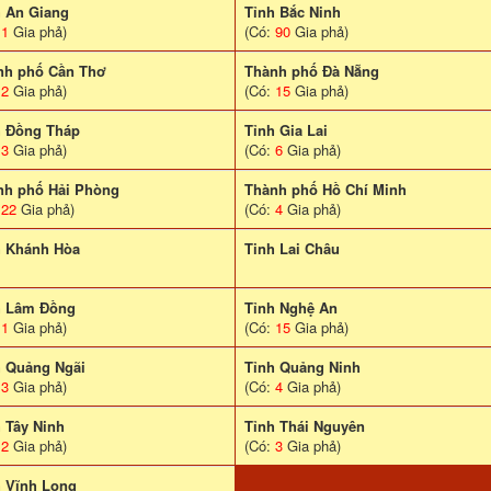
h An Giang
Tỉnh Bắc Ninh
:
1
Gia phả)
(Có:
90
Gia phả)
nh phố Cần Thơ
Thành phố Đà Nẵng
:
2
Gia phả)
(Có:
15
Gia phả)
h Đồng Tháp
Tỉnh Gia Lai
:
3
Gia phả)
(Có:
6
Gia phả)
nh phố Hải Phòng
Thành phố Hồ Chí Minh
:
22
Gia phả)
(Có:
4
Gia phả)
h Khánh Hòa
Tinh Lai Châu
h Lâm Đồng
Tỉnh Nghệ An
:
1
Gia phả)
(Có:
15
Gia phả)
h Quảng Ngãi
Tỉnh Quảng Ninh
:
3
Gia phả)
(Có:
4
Gia phả)
 Tây Ninh
Tỉnh Thái Nguyên
:
2
Gia phả)
(Có:
3
Gia phả)
h Vĩnh Long