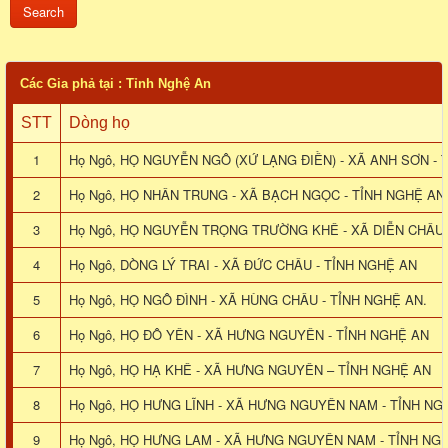
Các Gia phả tại : Tỉnh Nghệ An
STT
Dòng họ
1
Họ Ngô, HỌ NGUYỄN NGÔ (XỨ LẠNG ĐIỀN) - XÃ ANH SƠN - 
2
Họ Ngô, HỌ NHÂN TRUNG - XÃ BẠCH NGỌC - TỈNH NGHỆ AN
3
Họ Ngô, HỌ NGUYỄN TRỌNG TRƯỜNG KHÊ - XÃ DIỄN CHÂU 
4
Họ Ngô, DÒNG LÝ TRAI - XÃ ĐỨC CHÂU - TỈNH NGHỆ AN
5
Họ Ngô, HỌ NGÔ ĐÌNH - XÃ HÙNG CHÂU - TỈNH NGHỆ AN.
6
Họ Ngô, HỌ ĐÔ YÊN - XÃ HƯNG NGUYÊN - TỈNH NGHỆ AN
7
Họ Ngô, HỌ HẠ KHÊ - XÃ HƯNG NGUYÊN – TỈNH NGHỆ AN
8
Họ Ngô, HỌ HƯNG LĨNH - XÃ HƯNG NGUYÊN NAM - TỈNH NG
9
Họ Ngô, HỌ HƯNG LAM - XÃ HƯNG NGUYÊN NAM - TỈNH NG