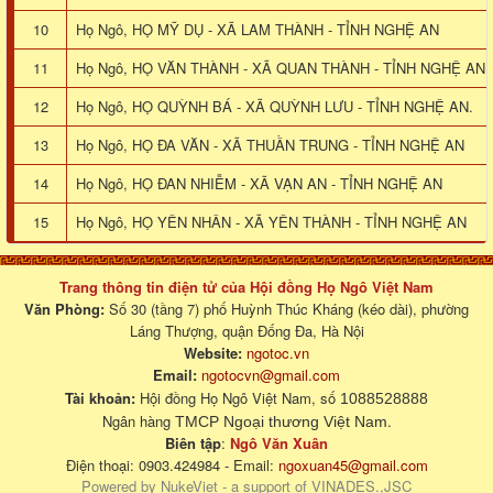
10
Họ Ngô, HỌ MỸ DỤ - XÃ LAM THÀNH - TỈNH NGHỆ AN
11
Họ Ngô, HỌ VĂN THÀNH - XÃ QUAN THÀNH - TỈNH NGHỆ AN
12
Họ Ngô, HỌ QUỲNH BÁ - XÃ QUỲNH LƯU - TỈNH NGHỆ AN.
13
Họ Ngô, HỌ ĐA VĂN - XÃ THUẦN TRUNG - TỈNH NGHỆ AN
14
Họ Ngô, HỌ ĐAN NHIỄM - XÃ VẠN AN - TỈNH NGHỆ AN
15
Họ Ngô, HỌ YÊN NHÂN - XÃ YÊN THÀNH - TỈNH NGHỆ AN
Trang thông tin điện tử của Hội đồng Họ Ngô Việt Nam
Văn Phòng:
Số 30 (tầng 7) phố Huỳnh Thúc Kháng (kéo dài), phường
Láng Thượng, quận Đống Đa, Hà Nội
Website:
ngotoc.vn
Email:
ngotocvn@gmail.com
Tài khoản:
Hội đồng Họ Ngô Việt Nam, số
1088528888
Ngân hàng
.
TMCP Ngoại thương Việt Nam
Biên tập
:
Ngô Văn Xuân
Điện thoại: 0903.424984 - Email:
ngoxuan45@gmail.com
Powered by
NukeViet
- a support of
VINADES.,JSC