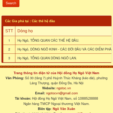
Các Gia phả tại : Các thế hệ đầu
STT
Dòng họ
1
Họ Ngô, TỔNG QUAN CÁC THẾ HỆ ĐẦU.
2
Họ Ngô, DÒNG NGÔ KINH - CÁC ĐỜI ĐẦU VÀ CÁC ĐIỂM PHÂ
3
Họ Ngô, TỔNG QUAN DÒNG NGÔ LAN.
Trang thông tin điện tử của Hội đồng Họ Ngô Việt Nam
Văn Phòng:
Số 30 (tầng 7) phố Huỳnh Thúc Kháng (kéo dài), phường
Láng Thượng, quận Đống Đa, Hà Nội
Website:
ngotoc.vn
Email:
ngotocvn@gmail.com
Tài khoản:
Hội đồng Họ Ngô Việt Nam, số
1088528888
Ngân hàng
.
TMCP Ngoại thương Việt Nam
Biên tập
:
Ngô Văn Xuân