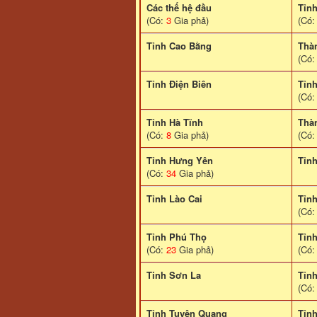
Các thế hệ đầu
Tỉn
(Có:
3
Gia phả)
(Có
Tỉnh Cao Bằng
Thà
(Có
Tỉnh Điện Biên
Tỉn
(Có
Tỉnh Hà Tĩnh
Thà
(Có:
8
Gia phả)
(Có
Tỉnh Hưng Yên
Tỉn
(Có:
34
Gia phả)
Tỉnh Lào Cai
Tỉn
(Có
Tỉnh Phú Thọ
Tỉn
(Có:
23
Gia phả)
(Có
Tinh Sơn La
Tỉnh
(Có
Tỉnh Tuyên Quang
Tỉn