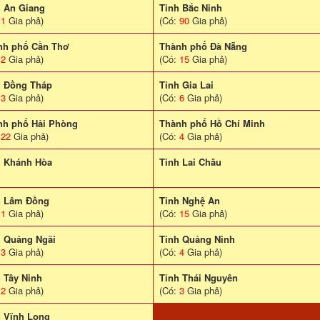
h An Giang
Tỉnh Bắc Ninh
:
1
Gia phả)
(Có:
90
Gia phả)
nh phố Cần Thơ
Thành phố Đà Nẵng
:
2
Gia phả)
(Có:
15
Gia phả)
h Đồng Tháp
Tỉnh Gia Lai
:
3
Gia phả)
(Có:
6
Gia phả)
nh phố Hải Phòng
Thành phố Hồ Chí Minh
:
22
Gia phả)
(Có:
4
Gia phả)
h Khánh Hòa
Tinh Lai Châu
h Lâm Đồng
Tỉnh Nghệ An
:
1
Gia phả)
(Có:
15
Gia phả)
h Quảng Ngãi
Tỉnh Quảng Ninh
:
3
Gia phả)
(Có:
4
Gia phả)
 Tây Ninh
Tỉnh Thái Nguyên
:
2
Gia phả)
(Có:
3
Gia phả)
h Vĩnh Long