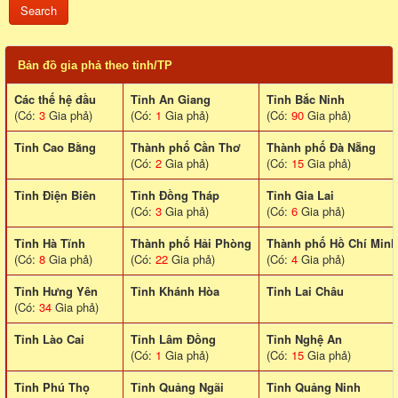
Bản đồ gia phả theo tỉnh/TP
Các thế hệ đầu
Tỉnh An Giang
Tỉnh Bắc Ninh
(Có:
3
Gia phả)
(Có:
1
Gia phả)
(Có:
90
Gia phả)
Tỉnh Cao Bằng
Thành phố Cần Thơ
Thành phố Đà Nẵng
(Có:
2
Gia phả)
(Có:
15
Gia phả)
Tỉnh Điện Biên
Tỉnh Đồng Tháp
Tỉnh Gia Lai
(Có:
3
Gia phả)
(Có:
6
Gia phả)
Tỉnh Hà Tĩnh
Thành phố Hải Phòng
Thành phố Hồ Chí Minh
(Có:
8
Gia phả)
(Có:
22
Gia phả)
(Có:
4
Gia phả)
Tỉnh Hưng Yên
Tỉnh Khánh Hòa
Tinh Lai Châu
(Có:
34
Gia phả)
Tỉnh Lào Cai
Tỉnh Lâm Đồng
Tỉnh Nghệ An
(Có:
1
Gia phả)
(Có:
15
Gia phả)
Tỉnh Phú Thọ
Tỉnh Quảng Ngãi
Tỉnh Quảng Ninh