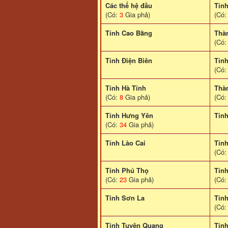
Các thế hệ đầu
Tỉn
(Có:
3
Gia phả)
(Có
Tỉnh Cao Bằng
Thà
(Có
Tỉnh Điện Biên
Tỉn
(Có
Tỉnh Hà Tĩnh
Thà
(Có:
8
Gia phả)
(Có
Tỉnh Hưng Yên
Tỉn
(Có:
34
Gia phả)
Tỉnh Lào Cai
Tỉn
(Có
Tỉnh Phú Thọ
Tỉn
(Có:
23
Gia phả)
(Có
Tinh Sơn La
Tỉnh
(Có
Tỉnh Tuyên Quang
Tỉn