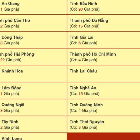
h An Giang
Tỉnh Bắc Ninh
:
1
Gia phả)
(Có:
90
Gia phả)
nh phố Cần Thơ
Thành phố Đà Nẵng
:
2
Gia phả)
(Có:
15
Gia phả)
h Đồng Tháp
Tỉnh Gia Lai
:
3
Gia phả)
(Có:
6
Gia phả)
nh phố Hải Phòng
Thành phố Hồ Chí Minh
:
22
Gia phả)
(Có:
4
Gia phả)
h Khánh Hòa
Tinh Lai Châu
h Lâm Đồng
Tỉnh Nghệ An
:
1
Gia phả)
(Có:
15
Gia phả)
h Quảng Ngãi
Tỉnh Quảng Ninh
:
3
Gia phả)
(Có:
4
Gia phả)
 Tây Ninh
Tỉnh Thái Nguyên
:
2
Gia phả)
(Có:
3
Gia phả)
h Vĩnh Long