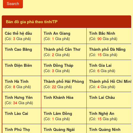
Bản đồ gia phả theo tỉnh/TP
Các thế hệ đầu
Tỉnh An Giang
Tỉnh Bắc Ninh
(Có:
3
Gia phả)
(Có:
1
Gia phả)
(Có:
90
Gia phả)
Tỉnh Cao Bằng
Thành phố Cần Thơ
Thành phố Đà Nẵng
(Có:
2
Gia phả)
(Có:
15
Gia phả)
Tỉnh Điện Biên
Tỉnh Đồng Tháp
Tỉnh Gia Lai
(Có:
3
Gia phả)
(Có:
6
Gia phả)
Tỉnh Hà Tĩnh
Thành phố Hải Phòng
Thành phố Hồ Chí Minh
(Có:
8
Gia phả)
(Có:
22
Gia phả)
(Có:
4
Gia phả)
Tỉnh Hưng Yên
Tỉnh Khánh Hòa
Tinh Lai Châu
(Có:
34
Gia phả)
Tỉnh Lào Cai
Tỉnh Lâm Đồng
Tỉnh Nghệ An
(Có:
1
Gia phả)
(Có:
15
Gia phả)
Tỉnh Phú Thọ
Tỉnh Quảng Ngãi
Tỉnh Quảng Ninh