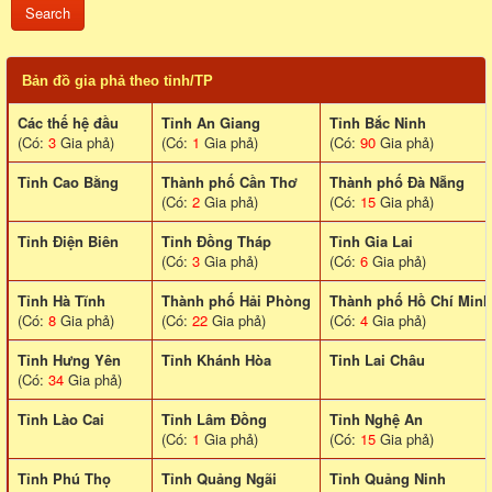
Bản đồ gia phả theo tỉnh/TP
Các thế hệ đầu
Tỉnh An Giang
Tỉnh Bắc Ninh
(Có:
3
Gia phả)
(Có:
1
Gia phả)
(Có:
90
Gia phả)
Tỉnh Cao Bằng
Thành phố Cần Thơ
Thành phố Đà Nẵng
(Có:
2
Gia phả)
(Có:
15
Gia phả)
Tỉnh Điện Biên
Tỉnh Đồng Tháp
Tỉnh Gia Lai
(Có:
3
Gia phả)
(Có:
6
Gia phả)
Tỉnh Hà Tĩnh
Thành phố Hải Phòng
Thành phố Hồ Chí Minh
(Có:
8
Gia phả)
(Có:
22
Gia phả)
(Có:
4
Gia phả)
Tỉnh Hưng Yên
Tỉnh Khánh Hòa
Tinh Lai Châu
(Có:
34
Gia phả)
Tỉnh Lào Cai
Tỉnh Lâm Đồng
Tỉnh Nghệ An
(Có:
1
Gia phả)
(Có:
15
Gia phả)
Tỉnh Phú Thọ
Tỉnh Quảng Ngãi
Tỉnh Quảng Ninh