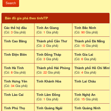
Bản đồ gia phả theo tỉnh/TP
Các thế hệ đầu
Tỉnh An Giang
Tỉnh Bắc Ninh
(Có:
3
Gia phả)
(Có:
1
Gia phả)
(Có:
90
Gia phả)
Tỉnh Cao Bằng
Thành phố Cần Thơ
Thành phố Đà Nẵng
(Có:
2
Gia phả)
(Có:
15
Gia phả)
Tỉnh Điện Biên
Tỉnh Đồng Tháp
Tỉnh Gia Lai
(Có:
3
Gia phả)
(Có:
6
Gia phả)
Tỉnh Hà Tĩnh
Thành phố Hải Phòng
Thành phố Hồ Chí Minh
(Có:
8
Gia phả)
(Có:
22
Gia phả)
(Có:
4
Gia phả)
Tỉnh Hưng Yên
Tỉnh Khánh Hòa
Tinh Lai Châu
(Có:
34
Gia phả)
Tỉnh Lào Cai
Tỉnh Lâm Đồng
Tỉnh Nghệ An
(Có:
1
Gia phả)
(Có:
15
Gia phả)
Tỉnh Phú Thọ
Tỉnh Quảng Ngãi
Tỉnh Quảng Ninh