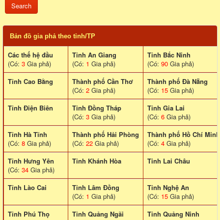
Bản đồ gia phả theo tỉnh/TP
Các thế hệ đầu
Tỉnh An Giang
Tỉnh Bắc Ninh
(Có:
3
Gia phả)
(Có:
1
Gia phả)
(Có:
90
Gia phả)
Tỉnh Cao Bằng
Thành phố Cần Thơ
Thành phố Đà Nẵng
(Có:
2
Gia phả)
(Có:
15
Gia phả)
Tỉnh Điện Biên
Tỉnh Đồng Tháp
Tỉnh Gia Lai
(Có:
3
Gia phả)
(Có:
6
Gia phả)
Tỉnh Hà Tĩnh
Thành phố Hải Phòng
Thành phố Hồ Chí Minh
(Có:
8
Gia phả)
(Có:
22
Gia phả)
(Có:
4
Gia phả)
Tỉnh Hưng Yên
Tỉnh Khánh Hòa
Tinh Lai Châu
(Có:
34
Gia phả)
Tỉnh Lào Cai
Tỉnh Lâm Đồng
Tỉnh Nghệ An
(Có:
1
Gia phả)
(Có:
15
Gia phả)
Tỉnh Phú Thọ
Tỉnh Quảng Ngãi
Tỉnh Quảng Ninh