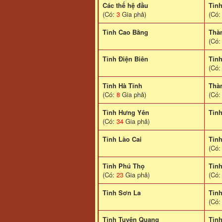
Các thế hệ đầu
Tỉn
(Có:
3
Gia phả)
(Có
Tỉnh Cao Bằng
Thà
(Có
Tỉnh Điện Biên
Tỉn
(Có
Tỉnh Hà Tĩnh
Thà
(Có:
8
Gia phả)
(Có
Tỉnh Hưng Yên
Tỉn
(Có:
34
Gia phả)
Tỉnh Lào Cai
Tỉn
(Có
Tỉnh Phú Thọ
Tỉn
(Có:
23
Gia phả)
(Có
Tinh Sơn La
Tỉnh
(Có
Tỉnh Tuyên Quang
Tỉn