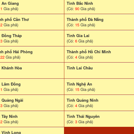
h An Giang
Tỉnh Bắc Ninh
:
1
Gia phả)
(Có:
90
Gia phả)
nh phố Cần Thơ
Thành phố Đà Nẵng
:
2
Gia phả)
(Có:
15
Gia phả)
h Đồng Tháp
Tỉnh Gia Lai
:
3
Gia phả)
(Có:
6
Gia phả)
nh phố Hải Phòng
Thành phố Hồ Chí Minh
:
22
Gia phả)
(Có:
4
Gia phả)
h Khánh Hòa
Tinh Lai Châu
h Lâm Đồng
Tỉnh Nghệ An
:
1
Gia phả)
(Có:
15
Gia phả)
h Quảng Ngãi
Tỉnh Quảng Ninh
:
3
Gia phả)
(Có:
4
Gia phả)
 Tây Ninh
Tỉnh Thái Nguyên
:
2
Gia phả)
(Có:
3
Gia phả)
h Vĩnh Long