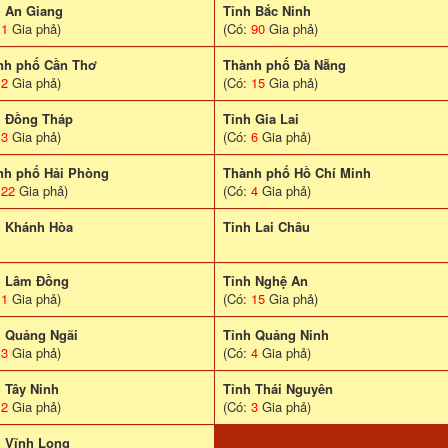
h An Giang
Tỉnh Bắc Ninh
:
1
Gia phả)
(Có:
90
Gia phả)
nh phố Cần Thơ
Thành phố Đà Nẵng
:
2
Gia phả)
(Có:
15
Gia phả)
h Đồng Tháp
Tỉnh Gia Lai
:
3
Gia phả)
(Có:
6
Gia phả)
nh phố Hải Phòng
Thành phố Hồ Chí Minh
:
22
Gia phả)
(Có:
4
Gia phả)
h Khánh Hòa
Tinh Lai Châu
h Lâm Đồng
Tỉnh Nghệ An
:
1
Gia phả)
(Có:
15
Gia phả)
h Quảng Ngãi
Tỉnh Quảng Ninh
:
3
Gia phả)
(Có:
4
Gia phả)
 Tây Ninh
Tỉnh Thái Nguyên
:
2
Gia phả)
(Có:
3
Gia phả)
h Vĩnh Long