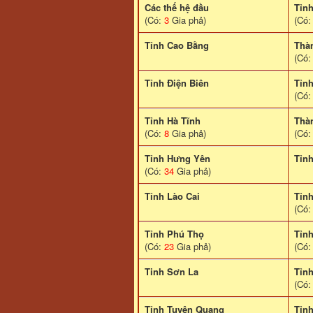
Các thế hệ đầu
Tỉn
(Có:
3
Gia phả)
(Có
Tỉnh Cao Bằng
Thà
(Có
Tỉnh Điện Biên
Tỉn
(Có
Tỉnh Hà Tĩnh
Thà
(Có:
8
Gia phả)
(Có
Tỉnh Hưng Yên
Tỉn
(Có:
34
Gia phả)
Tỉnh Lào Cai
Tỉn
(Có
Tỉnh Phú Thọ
Tỉn
(Có:
23
Gia phả)
(Có
Tinh Sơn La
Tỉnh
(Có
Tỉnh Tuyên Quang
Tỉn