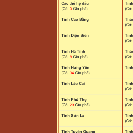
Các thế hệ đầu
Tỉn
(Có:
3
Gia phả)
(Có
Tỉnh Cao Bằng
Thà
(Có
Tỉnh Điện Biên
Tỉn
(Có
Tỉnh Hà Tĩnh
Thà
(Có:
8
Gia phả)
(Có
Tỉnh Hưng Yên
Tỉn
(Có:
34
Gia phả)
Tỉnh Lào Cai
Tỉn
(Có
Tỉnh Phú Thọ
Tỉn
(Có:
23
Gia phả)
(Có
Tinh Sơn La
Tỉnh
(Có
Tỉnh Tuyên Quang
Tỉn