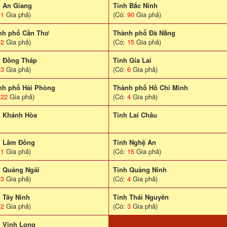
h An Giang
Tỉnh Bắc Ninh
:
1
Gia phả)
(Có:
90
Gia phả)
nh phố Cần Thơ
Thành phố Đà Nẵng
:
2
Gia phả)
(Có:
15
Gia phả)
h Đồng Tháp
Tỉnh Gia Lai
:
3
Gia phả)
(Có:
6
Gia phả)
nh phố Hải Phòng
Thành phố Hồ Chí Minh
:
22
Gia phả)
(Có:
4
Gia phả)
h Khánh Hòa
Tinh Lai Châu
h Lâm Đồng
Tỉnh Nghệ An
:
1
Gia phả)
(Có:
15
Gia phả)
h Quảng Ngãi
Tỉnh Quảng Ninh
:
3
Gia phả)
(Có:
4
Gia phả)
 Tây Ninh
Tỉnh Thái Nguyên
:
2
Gia phả)
(Có:
3
Gia phả)
h Vĩnh Long