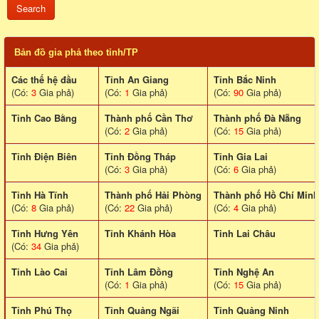
Bản đồ gia phả theo tỉnh/TP
Các thế hệ đầu
Tỉnh An Giang
Tỉnh Bắc Ninh
(Có:
3
Gia phả)
(Có:
1
Gia phả)
(Có:
90
Gia phả)
Tỉnh Cao Bằng
Thành phố Cần Thơ
Thành phố Đà Nẵng
(Có:
2
Gia phả)
(Có:
15
Gia phả)
Tỉnh Điện Biên
Tỉnh Đồng Tháp
Tỉnh Gia Lai
(Có:
3
Gia phả)
(Có:
6
Gia phả)
Tỉnh Hà Tĩnh
Thành phố Hải Phòng
Thành phố Hồ Chí Minh
(Có:
8
Gia phả)
(Có:
22
Gia phả)
(Có:
4
Gia phả)
Tỉnh Hưng Yên
Tỉnh Khánh Hòa
Tinh Lai Châu
(Có:
34
Gia phả)
Tỉnh Lào Cai
Tỉnh Lâm Đồng
Tỉnh Nghệ An
(Có:
1
Gia phả)
(Có:
15
Gia phả)
Tỉnh Phú Thọ
Tỉnh Quảng Ngãi
Tỉnh Quảng Ninh