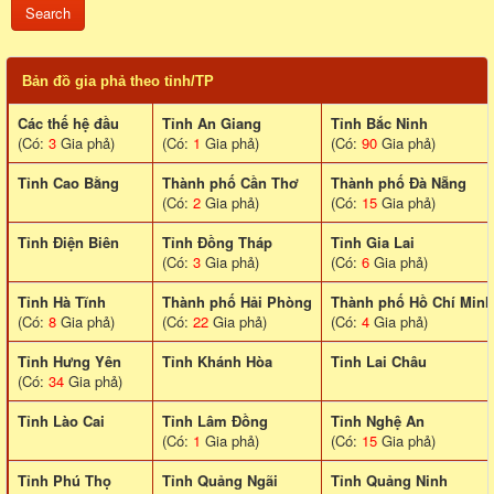
Bản đồ gia phả theo tỉnh/TP
Các thế hệ đầu
Tỉnh An Giang
Tỉnh Bắc Ninh
(Có:
3
Gia phả)
(Có:
1
Gia phả)
(Có:
90
Gia phả)
Tỉnh Cao Bằng
Thành phố Cần Thơ
Thành phố Đà Nẵng
(Có:
2
Gia phả)
(Có:
15
Gia phả)
Tỉnh Điện Biên
Tỉnh Đồng Tháp
Tỉnh Gia Lai
(Có:
3
Gia phả)
(Có:
6
Gia phả)
Tỉnh Hà Tĩnh
Thành phố Hải Phòng
Thành phố Hồ Chí Minh
(Có:
8
Gia phả)
(Có:
22
Gia phả)
(Có:
4
Gia phả)
Tỉnh Hưng Yên
Tỉnh Khánh Hòa
Tinh Lai Châu
(Có:
34
Gia phả)
Tỉnh Lào Cai
Tỉnh Lâm Đồng
Tỉnh Nghệ An
(Có:
1
Gia phả)
(Có:
15
Gia phả)
Tỉnh Phú Thọ
Tỉnh Quảng Ngãi
Tỉnh Quảng Ninh