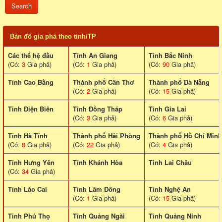
Bản đồ gia phả theo tỉnh/TP
Các thế hệ đầu
Tỉnh An Giang
Tỉnh Bắc Ninh
(Có:
3
Gia phả)
(Có:
1
Gia phả)
(Có:
90
Gia phả)
Tỉnh Cao Bằng
Thành phố Cần Thơ
Thành phố Đà Nẵng
(Có:
2
Gia phả)
(Có:
15
Gia phả)
Tỉnh Điện Biên
Tỉnh Đồng Tháp
Tỉnh Gia Lai
(Có:
3
Gia phả)
(Có:
6
Gia phả)
Tỉnh Hà Tĩnh
Thành phố Hải Phòng
Thành phố Hồ Chí Minh
(Có:
8
Gia phả)
(Có:
22
Gia phả)
(Có:
4
Gia phả)
Tỉnh Hưng Yên
Tỉnh Khánh Hòa
Tinh Lai Châu
(Có:
34
Gia phả)
Tỉnh Lào Cai
Tỉnh Lâm Đồng
Tỉnh Nghệ An
(Có:
1
Gia phả)
(Có:
15
Gia phả)
Tỉnh Phú Thọ
Tỉnh Quảng Ngãi
Tỉnh Quảng Ninh