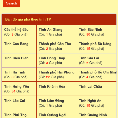
Bản đồ gia phả theo tỉnh/TP
Các thế hệ đầu
Tỉnh An Giang
Tỉnh Bắc Ninh
(Có:
3
Gia phả)
(Có:
1
Gia phả)
(Có:
90
Gia phả)
Tỉnh Cao Bằng
Thành phố Cần Thơ
Thành phố Đà Nẵng
(Có:
2
Gia phả)
(Có:
15
Gia phả)
Tỉnh Điện Biên
Tỉnh Đồng Tháp
Tỉnh Gia Lai
(Có:
3
Gia phả)
(Có:
6
Gia phả)
Tỉnh Hà Tĩnh
Thành phố Hải Phòng
Thành phố Hồ Chí Minh
(Có:
8
Gia phả)
(Có:
22
Gia phả)
(Có:
4
Gia phả)
Tỉnh Hưng Yên
Tỉnh Khánh Hòa
Tinh Lai Châu
(Có:
34
Gia phả)
Tỉnh Lào Cai
Tỉnh Lâm Đồng
Tỉnh Nghệ An
(Có:
1
Gia phả)
(Có:
15
Gia phả)
Tỉnh Phú Thọ
Tỉnh Quảng Ngãi
Tỉnh Quảng Ninh