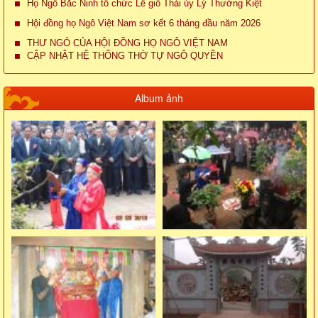
Họ Ngô Bắc Ninh tổ chức Lễ giỗ Thái úy Lý Thường Kiệt
Hội đồng họ Ngô Việt Nam sơ kết 6 tháng đầu năm 2026
THƯ NGỎ CỦA HỘI ĐỒNG HỌ NGÔ VIỆT NAM
CẬP NHẬT HỆ THỐNG THỜ TỰ NGÔ QUYỀN
Album ảnh