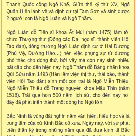
Thanh Quốc công Ngô Khế. Giữa thế kỷ thứ XV, Ngô
Quân Hiên lánh về và định cư tại Tam Sơn và sinh được
2 người con là Ngô Luân và Ngô Thầm.
Ngô Luân đỗ Tiến sĩ khoa Ất Mùi (năm 1475) làm tới
chức Thượng thư (Đông các Đại học sĩ, thành viên Hội
Tao đàn), dòng trưởng Ngô Luân định cư ở Hải Dương
(Phù Vệ, Đường Hào…) nên việc phụng sự từ đường
phó thác cho dòng thứ, bởi vậy mà còn nảy sinh nhiều
bất cập cho đến hiện nay. Ngô Thầm đỗ Bảng nhãn khoa
Qúi Sửu năm 1493 (Hàn lâm viện thị thư, thái bảo, thành
viên Hội Tao đàn) sinh một con trai là Ngô Miễn Thiệu.
Ngô Miễn Thiệu đỗ Trạng nguyên khoa Mậu Thìn (năm
1518). Trải qua hơn 500 năm lịch sử, cho đến nay nơi
đây đã phát triển thành một dòng họ Ngô lớn.
Bắc Ninh là vùng đất nghìn năm văn hiến, hiếu học và là
trung tâm của xứ Kinh Bắc cổ xưa. Ngày nay, với sự phát
triển thần kỳ trong những năm qua đã đưa kinh tế Bắc