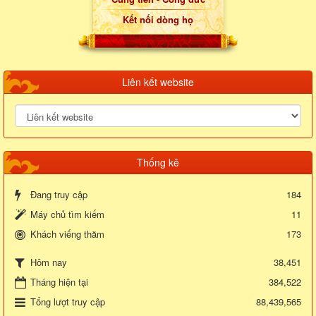
Kết nối dòng họ
Liên kết website
Thống kê
Đang truy cập
184
Máy chủ tìm kiếm
11
Khách viếng thăm
173
38,451
Hôm nay
Tháng hiện tại
384,522
Tổng lượt truy cập
88,439,565