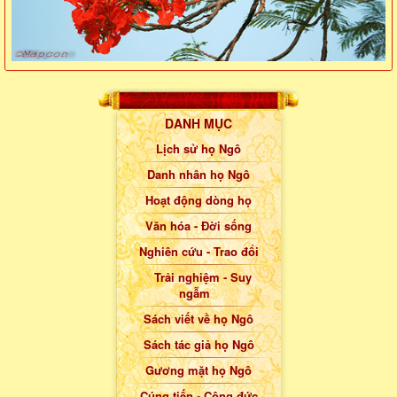
DANH MỤC
Lịch sử họ Ngô
Danh nhân họ Ngô
Hoạt động dòng họ
Văn hóa - Đời sống
Nghiên cứu - Trao đổi
Trải nghiệm - Suy
ngẫm
Sách viết về họ Ngô
Sách tác giả họ Ngô
Gương mặt họ Ngô
Cúng tiến - Công đức