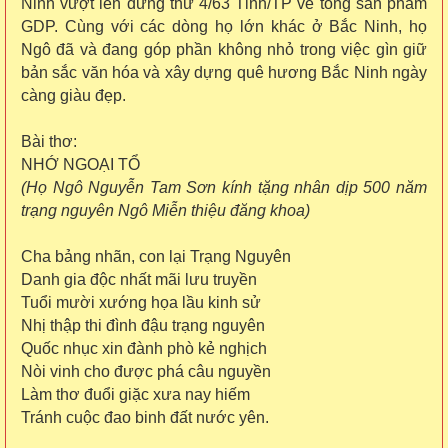
Ninh vượt lên đứng thứ 4/63 Tỉnh/TP về tổng sản phẩm
GDP. Cùng với các dòng họ lớn khác ở Bắc Ninh, họ
Ngô đã và đang góp phần không nhỏ trong việc gìn giữ
bản sắc văn hóa và xây dựng quê hương Bắc Ninh ngày
càng giàu đẹp.
Bài thơ:
NHỚ NGOẠI TỔ
(Họ Ngô Nguyễn Tam Sơn kính tặng nhân dịp 500 năm
trạng nguyên Ngô Miễn thiệu đăng khoa)
Cha bảng nhãn, con lại Trạng Nguyên
Danh gia độc nhất mãi lưu truyền
Tuổi mười xướng họa lầu kinh sử
Nhị thập thi đình đậu trạng nguyên
Quốc nhục xin đành phò kẻ nghịch
Nòi vinh cho được phá câu nguyền
Làm thơ đuổi giặc xưa nay hiếm
Tránh cuộc đao binh đất nước yên.