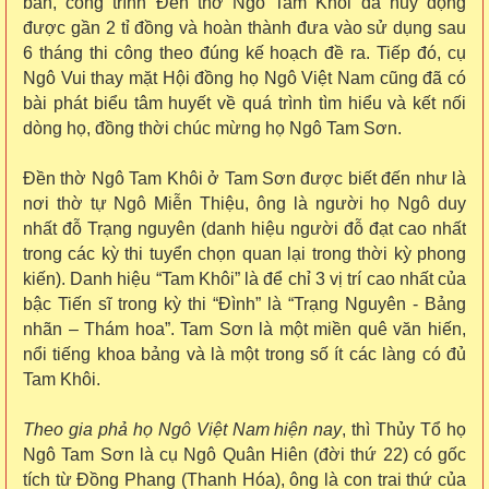
bàn, công trình Đền thờ Ngô Tam Khôi đã huy động
được gần 2 tỉ đồng và hoàn thành đưa vào sử dụng sau
6 tháng thi công theo đúng kế hoạch đề ra. Tiếp đó, cụ
Ngô Vui thay mặt Hội đồng họ Ngô Việt Nam cũng đã có
bài phát biểu tâm huyết về quá trình tìm hiểu và kết nối
dòng họ, đồng thời chúc mừng họ Ngô Tam Sơn.
Đền thờ Ngô Tam Khôi ở Tam Sơn được biết đến như là
nơi thờ tự Ngô Miễn Thiệu, ông là người họ Ngô duy
nhất đỗ Trạng nguyên (danh hiệu người đỗ đạt cao nhất
trong các kỳ thi tuyển chọn quan lại trong thời kỳ phong
kiến). Danh hiệu “Tam Khôi” là để chỉ 3 vị trí cao nhất của
bậc Tiến sĩ trong kỳ thi “Đình” là “Trạng Nguyên - Bảng
nhãn – Thám hoa”. Tam Sơn là một miền quê văn hiến,
nổi tiếng khoa bảng và là một trong số ít các làng có đủ
Tam Khôi.
Theo gia phả họ Ngô Việt Nam hiện nay
, thì Thủy Tổ họ
Ngô Tam Sơn là cụ Ngô Quân Hiên (đời thứ 22) có gốc
tích từ Đồng Phang (Thanh Hóa), ông là con trai thứ của