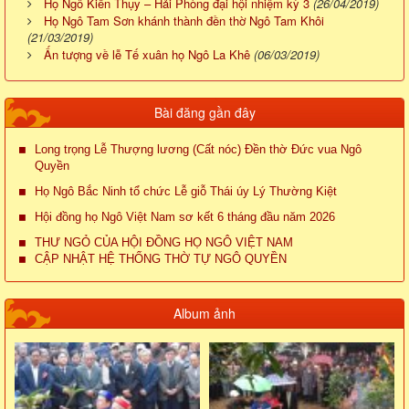
Họ Ngô Kiến Thụy – Hải Phòng đại hội nhiệm kỳ 3
(26/04/2019)
Họ Ngô Tam Sơn khánh thành đền thờ Ngô Tam Khôi
(21/03/2019)
Ấn tượng về lễ Tế xuân họ Ngô La Khê
(06/03/2019)
Bài đăng gần đây
Long trọng Lễ Thượng lương (Cất nóc) Đền thờ Đức vua Ngô
Quyền
Họ Ngô Bắc Ninh tổ chức Lễ giỗ Thái úy Lý Thường Kiệt
Hội đồng họ Ngô Việt Nam sơ kết 6 tháng đầu năm 2026
THƯ NGỎ CỦA HỘI ĐỒNG HỌ NGÔ VIỆT NAM
CẬP NHẬT HỆ THỐNG THỜ TỰ NGÔ QUYỀN
Album ảnh