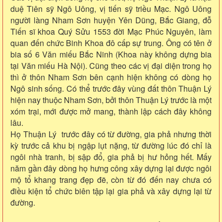
duệ Tiên sỹ Ngô Uông, vị tiến sỹ triều Mạc. Ngô Uông
người làng Nham Sơn huyện Yên Dũng, Bắc Giang, đỗ
Tiến sĩ khoa Quý Sửu 1553 đời Mạc Phúc Nguyên, làm
quan đến chức Binh Khoa đô cấp sự trung. Ông có tên ở
bia số 6 Văn miếu Bắc Ninh (Khoa này không dựng bia
tại Văn miếu Hà Nội). Cũng theo các vị đại diện trong họ
thì ở thôn Nham Sơn bên cạnh hiện không có dòng họ
Ngô sinh sống. Có thể trước đây vùng đất thôn Thuận Lý
hiện nay thuộc Nham Sơn, bởi thôn Thuận Lý trước là một
xóm trại, mới được mở mang, thành lập cách đây không
lâu.
Họ Thuận Lý trước đây có từ đường, gia phả nhưng thời
kỳ trước cả khu bị ngập lụt nặng, từ đường lúc đó chỉ là
ngôi nhà tranh, bị sập đổ, gia phả bị hư hỏng hết. Mấy
năm gần đây dòng họ hưng công xây dựng lại được ngôi
mộ tổ khang trang đẹp đẽ, còn từ đó đến nay chưa có
điều kiện tổ chức biên tập lại gia phả và xây dựng lại từ
đường.