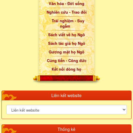
Văn hóa - Đời sống
Nghiên cứu - Trao đổi
Trải nghiệm - Suy
ngẫm
Sách viết về họ Ngô
Sách tác giả họ Ngô
Gương mặt họ Ngô
Cúng tiến - Công đức
Kết nối dòng họ
Liên kết website
Thống kê