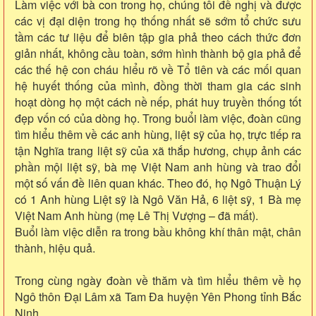
Làm việc với bà con trong họ, chúng tôi đề nghị và được
các vị đại diện trong họ thống nhất sẽ sớm tổ chức sưu
tầm các tư liệu để biên tập gia phả theo cách thức đơn
giản nhất, không cầu toàn, sớm hình thành bộ gia phả để
các thế hệ con cháu hiểu rõ về Tổ tiên và các mối quan
hệ huyết thống của mình, đồng thời tham gia các sinh
hoạt dòng họ một cách nề nếp, phát huy truyền thống tốt
đẹp vốn có của dòng họ. Trong buổi làm việc, đoàn cũng
tìm hiểu thêm về các anh hùng, liệt sỹ của họ, trực tiếp ra
tận Nghĩa trang liệt sỹ của xã thắp hương, chụp ảnh các
phần mội liệt sỹ, bà mẹ Việt Nam anh hùng và trao đổi
một số vấn đề liên quan khác. Theo đó, họ Ngô Thuận Lý
có 1 Anh hùng Liệt sỹ là Ngô Văn Hả, 6 liệt sỹ, 1 Bà mẹ
Việt Nam Anh hùng (mẹ Lê Thị Vượng – đã mất).
Buổi làm việc diễn ra trong bầu không khí thân mật, chân
thành, hiệu quả.
Trong cùng ngày đoàn về thăm và tìm hiểu thêm về họ
Ngô thôn Đại Lâm xã Tam Đa huyện Yên Phong tỉnh Bắc
Ninh.