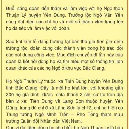
Buổi sáng đoàn đến thăm và làm việc với họ Ngô thôn
Thuận Lý huyện Yên Dũng. Trưởng tộc Ngô Văn Yên
cùng đại diện các chi họ và một số thành viên trong tộc
họ đã tiếp và làm việc với đoàn.
Sau khi làm lễ dâng hương tại bàn thờ gia tiên gia đình
trưởng tộc, đoàn cùng các thành viên trong họ trao đổi
các nội dung công việc. Mục đích chuyến đi lần này của
đoàn là kết nối dòng họ và tìm hiểu một số thông tin liên
quan khác của các họ Ngô ở khu vực Bắc Giang.
Họ Ngô Thuận Lý thuộc xã Tiến Dũng huyện Yên Dũng
tỉnh Bắc Giang. Đây là một họ khá lớn, với khoảng gần
300 hộ gia đình, được chia thành 3 chi, cư trú trên địa
bàn 2 xã: Tiến Dũng và Lãng Sơn thuộc huyện Yên
Dũng, trong đó chi ở xã Lãng Sơn là chi 3, chi họ hiện có
Trung tướng Ngô Minh Tiến – Phó Tổng tham mưu
trưởng Quân đội Nhân dân Việt Nam.
Các vị đại diện dòng họ cho biết, họ Ngô Thuận Lý là hậu