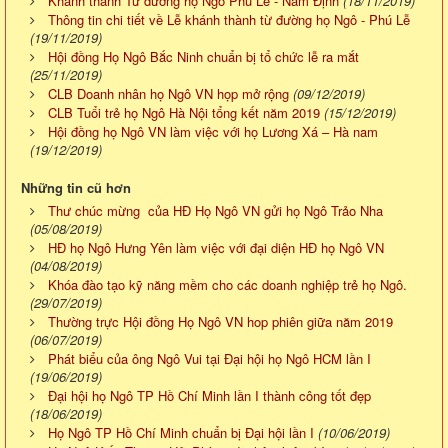
Khánh thành Từ đường họ Ngô Phú Lễ - Nam Định
(18/11/2019)
Thông tin chi tiết về Lễ khánh thành từ đường họ Ngô - Phú Lễ
(19/11/2019)
Hội đồng Họ Ngô Bắc Ninh chuẩn bị tổ chức lễ ra mắt
(25/11/2019)
CLB Doanh nhân họ Ngô VN họp mở rộng
(09/12/2019)
CLB Tuổi trẻ họ Ngô Hà Nội tổng kết năm 2019
(15/12/2019)
Hội đồng họ Ngô VN làm việc với họ Lương Xá – Hà nam
(19/12/2019)
Những tin cũ hơn
Thư chúc mừng của HĐ Họ Ngô VN gửi họ Ngô Trảo Nha
(05/08/2019)
HĐ họ Ngô Hưng Yên làm việc với đại diện HĐ họ Ngô VN
(04/08/2019)
Khóa đào tạo kỹ năng mềm cho các doanh nghiệp trẻ họ Ngô.
(29/07/2019)
Thường trực Hội đồng Họ Ngô VN hop phiên giữa năm 2019
(06/07/2019)
Phát biểu của ông Ngô Vui tại Đại hội họ Ngô HCM lần I
(19/06/2019)
Đại hội họ Ngô TP Hồ Chí Minh lần I thành công tốt đẹp
(18/06/2019)
Họ Ngô TP Hồ Chí Minh chuẩn bị Đại hội lần I
(10/06/2019)