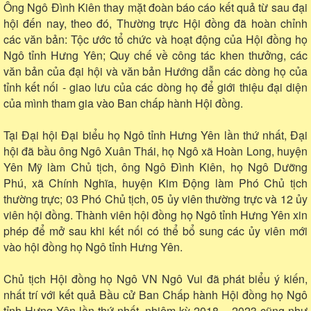
Ông Ngô Đình Kiên thay mặt đoàn báo cáo kết quả từ sau đại
hội đến nay, theo đó, Thường trực Hội đồng đã hoàn chỉnh
các văn bản: Tộc ước tổ chức và hoạt động của Hội đồng họ
Ngô tỉnh Hưng Yên; Quy chế về công tác khen thưởng, các
văn bản của đại hội và văn bản Hướng dẫn các dòng họ của
tỉnh kết nối - giao lưu của các dòng họ để giới thiệu đại diện
của mình tham gia vào Ban chấp hành Hội đồng.
Tại Đại hội Đại biểu họ Ngô tỉnh Hưng Yên lần thứ nhất, Đại
hội đã bầu ông Ngô Xuân Thái, họ Ngô xã Hoàn Long, huyện
Yên Mỹ làm Chủ tịch, ông Ngô Đình Kiên, họ Ngô Dưỡng
Phú, xã Chính Nghĩa, huyện Kim Động làm Phó Chủ tịch
thường trực; 03 Phó Chủ tịch, 05 ủy viên thường trực và 12 ủy
viên hội đồng. Thành viên hội đồng họ Ngô tỉnh Hưng Yên xin
phép để mở sau khi kết nối có thể bổ sung các ủy viên mới
vào hội đồng họ Ngô tỉnh Hưng Yên.
Chủ tịch Hội đồng họ Ngô VN Ngô Vui đã phát biểu ý kiến,
nhất trí với kết quả Bầu cử Ban Chấp hành Hội đồng họ Ngô
tỉnh Hưng Yên lần thứ nhất, nhiệm kỳ 2018 – 2023 cũng như