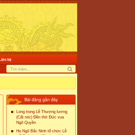
Liên hệ
Bài đăng gần đây
Long trọng Lễ Thượng lương
(Cất nóc) Đền thờ Đức vua
Ngô Quyền
Họ Ngô Bắc Ninh tổ chức Lễ