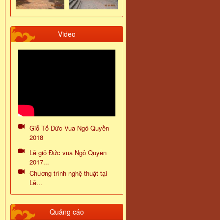
Video
Giỗ Tổ Đức Vua Ngô Quyền
2018
Lễ giỗ Đức vua Ngô Quyền
2017...
Chương trình nghệ thuật tại
Lễ...
Quảng cáo