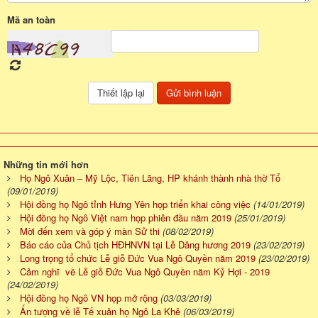
Mã an toàn
Những tin mới hơn
Họ Ngô Xuân – Mỹ Lộc, Tiên Lãng, HP khánh thành nhà thờ Tổ
(09/01/2019)
Hội đồng họ Ngô tỉnh Hưng Yên họp triển khai công việc
(14/01/2019)
Hội đồng họ Ngô Việt nam họp phiên đầu năm 2019
(25/01/2019)
Mời đến xem và góp ý màn Sử thi
(08/02/2019)
Báo cáo của Chủ tịch HĐHNVN tại Lễ Dâng hương 2019
(23/02/2019)
Long trọng tổ chức Lễ giỗ Đức Vua Ngô Quyền năm 2019
(23/02/2019)
Cảm nghĩ về Lễ giỗ Đức Vua Ngô Quyền năm Kỷ Hợi - 2019
(24/02/2019)
Hội đồng họ Ngô VN họp mở rộng
(03/03/2019)
Ấn tượng về lễ Tế xuân họ Ngô La Khê
(06/03/2019)