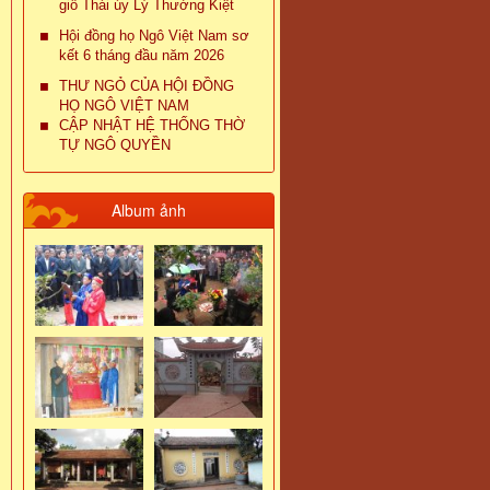
giỗ Thái úy Lý Thường Kiệt
Hội đồng họ Ngô Việt Nam sơ
kết 6 tháng đầu năm 2026
THƯ NGỎ CỦA HỘI ĐỒNG
HỌ NGÔ VIỆT NAM
CẬP NHẬT HỆ THỐNG THỜ
TỰ NGÔ QUYỀN
Album ảnh