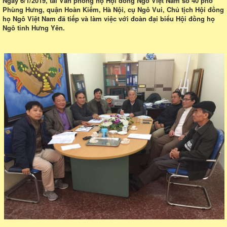
Ngày 6/1/2019, tai Văn phòng họ Hội đồng Ngô Việt Nam số 40 phố
Phùng Hưng, quận Hoàn Kiếm, Hà Nội, cụ Ngô Vui, Chủ tịch Hội đồng
họ Ngô Việt Nam đã tiếp và làm việc với đoàn đại biểu Hội đồng họ
Ngô tỉnh Hưng Yên.