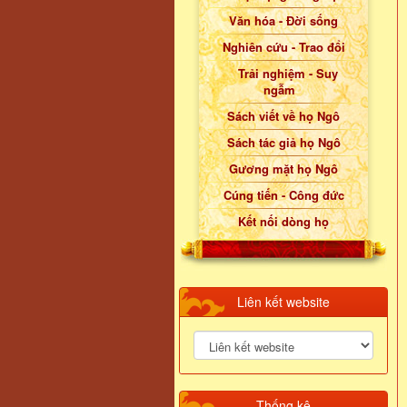
Văn hóa - Đời sống
Nghiên cứu - Trao đổi
Trải nghiệm - Suy
ngẫm
Sách viết về họ Ngô
Sách tác giả họ Ngô
Gương mặt họ Ngô
Cúng tiến - Công đức
Kết nối dòng họ
Liên kết website
Thống kê