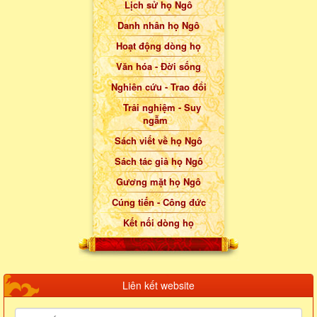
Lịch sử họ Ngô
Danh nhân họ Ngô
Hoạt động dòng họ
Văn hóa - Đời sống
Nghiên cứu - Trao đổi
Trải nghiệm - Suy
ngẫm
Sách viết về họ Ngô
Sách tác giả họ Ngô
Gương mặt họ Ngô
Cúng tiến - Công đức
Kết nối dòng họ
Liên kết website