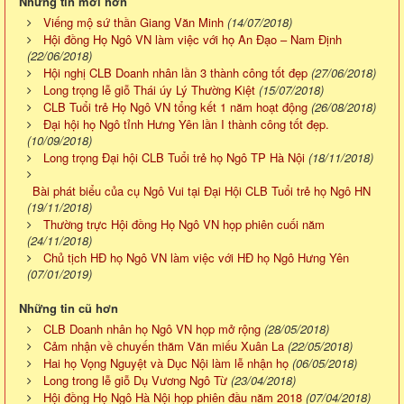
Những tin mới hơn
Viếng mộ sứ thần Giang Văn Minh
(14/07/2018)
Hội đồng Họ Ngô VN làm việc với họ An Đạo – Nam Định
(22/06/2018)
Hội nghị CLB Doanh nhân lần 3 thành công tốt đẹp
(27/06/2018)
Long trọng lễ giỗ Thái úy Lý Thường Kiệt
(15/07/2018)
CLB Tuổi trẻ Họ Ngô VN tổng kết 1 năm hoạt động
(26/08/2018)
Đại hội họ Ngô tỉnh Hưng Yên lần I thành công tốt đẹp.
(10/09/2018)
Long trọng Đại hội CLB Tuổi trẻ họ Ngô TP Hà Nội
(18/11/2018)
Bài phát biểu của cụ Ngô Vui tại Đại Hội CLB Tuổi trẻ họ Ngô HN
(19/11/2018)
Thường trực Hội đồng Họ Ngô VN họp phiên cuối năm
(24/11/2018)
Chủ tịch HĐ họ Ngô VN làm việc với HĐ họ Ngô Hưng Yên
(07/01/2019)
Những tin cũ hơn
CLB Doanh nhân họ Ngô VN họp mở rộng
(28/05/2018)
Cảm nhận về chuyến thăm Văn miếu Xuân La
(22/05/2018)
Hai họ Vọng Nguyệt và Dục Nội làm lễ nhận họ
(06/05/2018)
Long trong lễ giỗ Dụ Vương Ngô Từ
(23/04/2018)
Hội đồng Họ Ngô Hà Nội họp phiên đầu năm 2018
(07/04/2018)