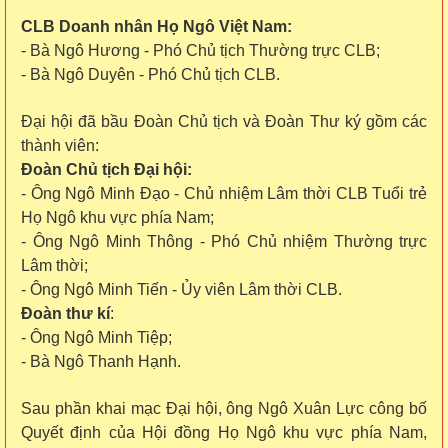
CLB Doanh nhân Họ Ngô Việt Nam:
- Bà Ngô Hương - Phó Chủ tịch Thường trực CLB;
- Bà Ngô Duyên - Phó Chủ tịch CLB
.
Đại hội đã bầu Đoàn Chủ tịch và Đoàn Thư ký gồm các
thành viên:
Đoàn
C
hủ tịch
Đại hội
:
-
Ông Ngô Minh Đạo -
C
hủ nhiệm
L
âm thời CLB
T
uổi trẻ
Họ Ngô
khu vực
phía Nam
;
-
Ông Ngô Minh Thông -
P
hó
C
hủ nhiệm
T
hường trực
L
âm thời
;
-
Ông Ngô Minh Tiến -
Ủ
y viên
L
âm thời CLB
.
Đoàn thư kí
:
- Ông Ngô Minh Tiệp;
- Bà Ngô Thanh Hạnh.
Sau phần
khai mạc Đại hội, ô
ng Ngô Xuân Lực
công bố
Q
uyết định
của Hội đồng Họ Ngô
khu vực phía
N
am
,