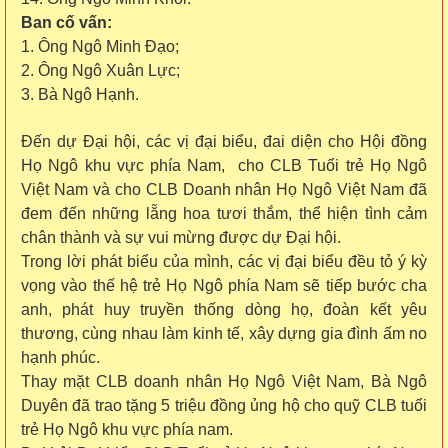
Ban cố vấn
:
1. Ông Ngô Minh Đạo;
2. Ông Ngô Xuân Lực;
3. Bà Ngô Hạnh.
Đến dự Đại hội, các vị đại biểu, đai diện cho Hội đồng
Họ Ngô khu vực phía Nam, cho CLB Tuổi trẻ Họ Ngô
Việt Nam và cho CLB Doanh nhân Họ Ngô Việt Nam đã
đem đến những lẵng hoa tươi thắm, thể hiện tình cảm
chân thành và sự vui mừng được dự Đại hội.
Trong lời phát biểu của mình, các vị đại biểu đều tỏ ý
kỳ
vọng vào thế hệ trẻ Họ Ngô phía
N
am sẽ tiếp bước cha
anh
,
phát huy truyền thống dòng họ, đoàn kết yêu
thương, cùng nhau làm kinh tế, xây dựng gia đình ấm no
hạnh phúc.
Thay mặt CLB doanh nhân Họ Ngô Việt Nam, Bà Ngô
Duyên đã trao tặng 5 triệu đồng ủng hộ cho quỹ CLB tuổi
trẻ Họ Ngô khu vực phía nam.