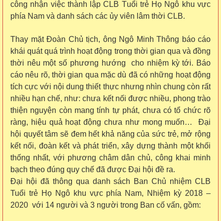
công nhận việc thành lập CLB
T
uổi trẻ
H
ọ Ngô khu vực
phía
N
am và danh sách các ủy viên lâm thời
CLB
.
T
hay mặt
Đ
oàn
C
hủ tịch
,
ô
ng Ngô Minh Thông
báo cáo
khái quát quá trình hoạt động trong thời gian qua
và đồng
thời nêu một số phương hướng cho nhiệm kỳ tới. Báo
cáo nêu rõ, thời gian qua mặc dù
đã có những hoạt động
tích cực v
ới nội dung
thiết thực nhưng
nhìn chung
còn rất
nhiều hạn chế
,
như
:
chưa kết nối được nhiều, phong trào
thiện nguyện còn mang tính tự phát, chưa có tổ chức rõ
ràng
,
hiệu quả
hoạt động chưa
như mong muốn
…
Đại
hội quyết tâm sẽ đem hết khả năng của sức trẻ, mở rộng
kết nối, đoàn kết và phát triển, xây dựng thành một khối
thống nhất, với phương châm dân chủ, công khai minh
bạch theo đúng quy chế đã được Đại hội đề ra.
Đại hội đã thông qua danh sách Ban Chủ nhiệm CLB
Tuổi trẻ Họ Ngô khu vực phía Nam, Nhiệm kỳ 2018 –
2020 với 14 người và 3 người trong Ban cố vấn, gồm: