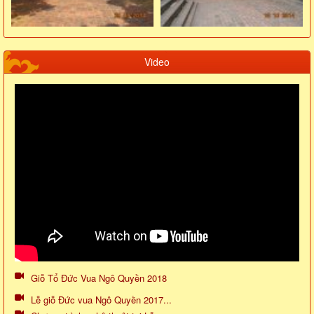
Video
Giỗ Tổ Đức Vua Ngô Quyền 2018
Lễ giỗ Đức vua Ngô Quyền 2017...