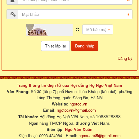
Đăng nhập
Đăng ký
Trang thông tin điện tử của Hội đồng Họ Ngô Việt Nam
Văn Phòng:
Số 30 (tầng 7) phố Huỳnh Thúc Kháng (kéo dài), phường
Láng Thượng, quận Đống Đa, Hà Nội
Website:
ngotoc.vn
Email:
ngotocvn@gmail.com
Tài khoản:
Hội đồng Họ Ngô Việt Nam, số
1088528888
Ngân hàng
.
TMCP Ngoại thương Việt Nam
Biên tập
:
Ngô Văn Xuân
Điện thoại: 0903.424984 - Email:
ngoxuan45@gmail.com