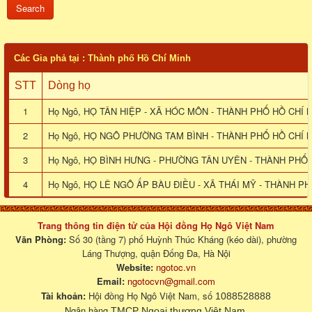
Các Gia phả tại : Thành phố Hồ Chí Minh
STT
Dòng họ
1
Họ Ngô, HỌ TÂN HIỆP - XÃ HÓC MÔN - THÀNH PHỐ HỒ CHÍ 
2
Họ Ngô, HỌ NGÔ PHƯỜNG TAM BÌNH - THÀNH PHỐ HỒ CHÍ M
3
Họ Ngô, HỌ BÌNH HƯNG - PHƯỜNG TÂN UYÊN - THÀNH PHỐ 
4
Họ Ngô, HỌ LÊ NGÔ ẤP BÀU ĐIỀU - XÃ THÁI MỸ - THÀNH PH
Trang thông tin điện tử của Hội đồng Họ Ngô Việt Nam
Văn Phòng:
Số 30 (tầng 7) phố Huỳnh Thúc Kháng (kéo dài), phường
Láng Thượng, quận Đống Đa, Hà Nội
Website:
ngotoc.vn
Email:
ngotocvn@gmail.com
Tài khoản:
Hội đồng Họ Ngô Việt Nam, số
1088528888
Ngân hàng
.
TMCP Ngoại thương Việt Nam