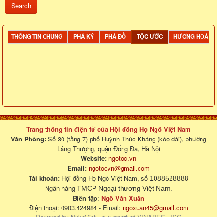
THÔNG TIN CHUNG
PHẢ KÝ
PHẢ ĐỒ
TỘC ƯỚC
HƯƠNG HOẢ
Trang thông tin điện tử của Hội đồng Họ Ngô Việt Nam
Văn Phòng:
Số 30 (tầng 7) phố Huỳnh Thúc Kháng (kéo dài), phường
Láng Thượng, quận Đống Đa, Hà Nội
Website:
ngotoc.vn
Email:
ngotocvn@gmail.com
Tài khoản:
Hội đồng Họ Ngô Việt Nam, số
1088528888
Ngân hàng
.
TMCP Ngoại thương Việt Nam
Biên tập
:
Ngô Văn Xuân
Điện thoại: 0903.424984 - Email:
ngoxuan45@gmail.com
Powered by
NukeViet
- a support of
VINADES.,JSC