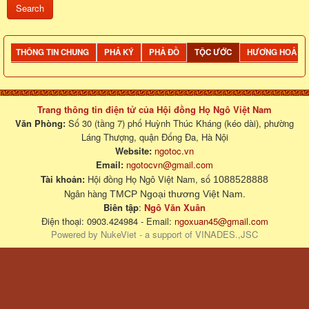
THÔNG TIN CHUNG
PHẢ KÝ
PHẢ ĐỒ
TỘC ƯỚC
HƯƠNG HOẢ
Trang thông tin điện tử của Hội đồng Họ Ngô Việt Nam
Văn Phòng:
Số 30 (tầng 7) phố Huỳnh Thúc Kháng (kéo dài), phường
Láng Thượng, quận Đống Đa, Hà Nội
Website:
ngotoc.vn
Email:
ngotocvn@gmail.com
Tài khoản:
Hội đồng Họ Ngô Việt Nam, số
1088528888
Ngân hàng
.
TMCP Ngoại thương Việt Nam
Biên tập
:
Ngô Văn Xuân
Điện thoại: 0903.424984 - Email:
ngoxuan45@gmail.com
Powered by
NukeViet
- a support of
VINADES.,JSC