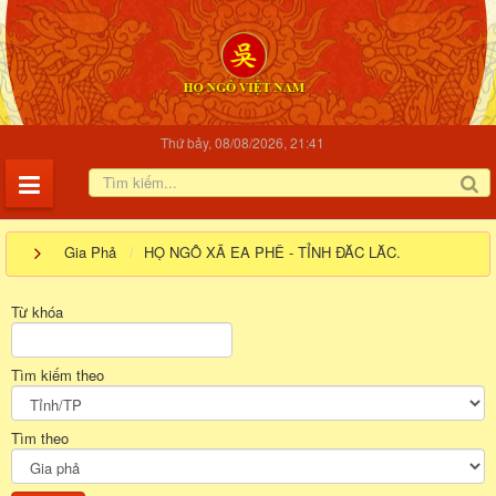
Thứ bảy, 08/08/2026, 21:41
Gia Phả
HỌ NGÔ XÃ EA PHÊ - TỈNH ĐĂC LĂC.
Từ khóa
Tìm kiếm theo
Tìm theo