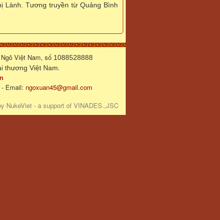
hị Lành. Tương truyền từ Quảng Bình
 Ngô Việt Nam, số
1088528888
.
 thương Việt Nam
n
 - Email:
ngoxuan45@gmail.com
by
NukeViet
- a support of
VINADES.,JSC