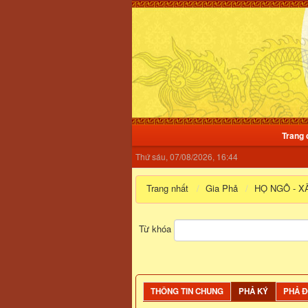
Trang 
Thứ sáu, 07/08/2026, 16:44
Trang nhất
Gia Phả
HỌ NGÔ - XÃ
Từ khóa
THÔNG TIN CHUNG
PHẢ KÝ
PHẢ 