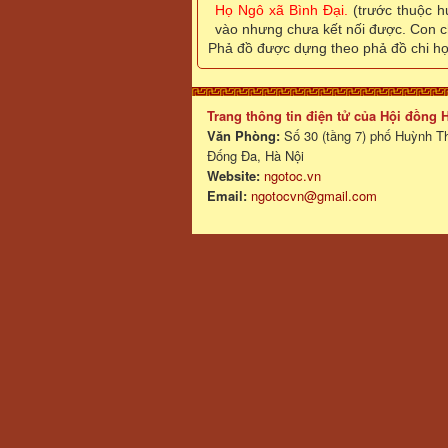
Họ Ngô xã Bình Đại.
(trước thuộc 
vào nhưng chưa kết nối được. Con c
Phả đồ được dựng theo phả đồ chi họ
Trang thông tin điện tử của Hội đồng
Văn Phòng:
Số 30 (tầng 7) phố Huỳnh T
Đống Đa, Hà Nội
Website:
ngotoc.vn
Email:
ngotocvn@gmail.com