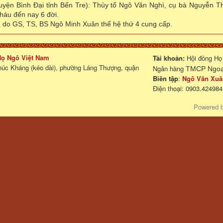
huyện Bình Đại tỉnh Bến Tre): Thủy tổ Ngô Văn Nghì, cụ bà Nguyễn T
háu đến nay 6 đời.
 do GS, TS, BS Ngô Minh Xuân thế hệ thứ 4 cung cấp.
 Họ Ngô Việt Nam
Tài khoản:
Hội đồng Họ
húc Kháng (kéo dài), phường Láng Thượng, quận
Ngân hàng
TMCP Ngoại
Biên tập
:
Ngô Văn Xuâ
Điện thoại: 0903.424984
Powered 