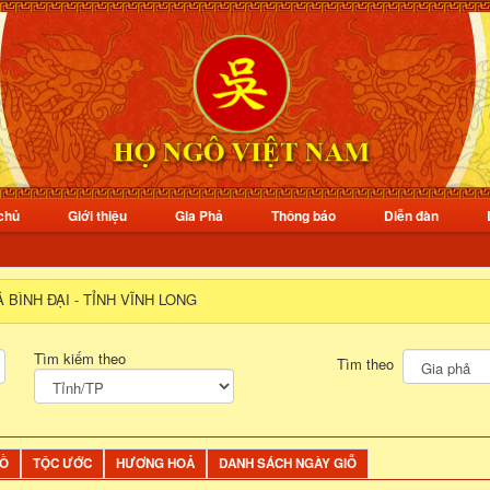
chủ
Giới thiệu
Gia Phả
Thông báo
Diễn đàn
 BÌNH ĐẠI - TỈNH VĨNH LONG
Tìm kiếm theo
Tìm theo
ĐỒ
TỘC ƯỚC
HƯƠNG HOẢ
DANH SÁCH NGÀY GIỖ