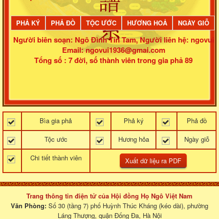
PHẢ KÝ
PHẢ ĐỒ
TỘC ƯỚC
HƯƠNG HOẢ
NGÀY GIỖ
Người biên soạn: Ngô Đình Tín Tam
,
Người liên hệ: ngovui
Email: ngovui1936@gmai.com
Tổng số : 7 đời, số thành viên trong gia phả 89
Bìa gia phả
Phả ký
Phả đồ
Tộc ước
Hương hỏa
Ngày giỗ
Chi tiết thành viên
Trang thông tin điện tử của Hội đồng Họ Ngô Việt Nam
Văn Phòng:
Số 30 (tầng 7) phố Huỳnh Thúc Kháng (kéo dài), phường
Láng Thượng, quận Đống Đa, Hà Nội