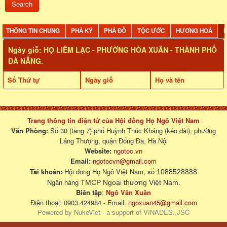
THÔNG TIN CHUNG
PHẢ KÝ
PHẢ ĐỒ
TỘC ƯỚC
HƯƠNG HOẢ
D
Ngày giỗ: HỌ LIÊM LẠC - PHƯỜNG HÒA XUÂN - THÀNH PHỐ
ĐÀ NẴNG.
Số Thứ tự
Ngày giỗ
Họ và tên
Trang thông tin điện tử của Hội đồng Họ Ngô Việt Nam
Văn Phòng:
Số 30 (tầng 7) phố Huỳnh Thúc Kháng (kéo dài), phường
Láng Thượng, quận Đống Đa, Hà Nội
Website:
ngotoc.vn
Email:
ngotocvn@gmail.com
Tài khoản:
Hội đồng Họ Ngô Việt Nam, số
1088528888
Ngân hàng
.
TMCP Ngoại thương Việt Nam
Biên tập
:
Ngô Văn Xuân
Điện thoại: 0903.424984 - Email:
ngoxuan45@gmail.com
Powered by
NukeViet
- a support of
VINADES.,JSC