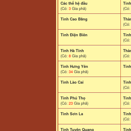
Các thế hệ đầu
Tỉn
(Có:
3
Gia phả)
(Có
Tỉnh Cao Bằng
Thà
(Có
Tỉnh Điện Biên
Tỉn
(Có
Tỉnh Hà Tĩnh
Thà
(Có:
8
Gia phả)
(Có
Tỉnh Hưng Yên
Tỉn
(Có:
34
Gia phả)
Tỉnh Lào Cai
Tỉn
(Có
Tỉnh Phú Thọ
Tỉn
(Có:
23
Gia phả)
(Có
Tinh Sơn La
Tỉnh
(Có
Tỉnh Tuyên Quang
Tỉn