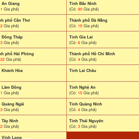
h An Giang
Tỉnh Bắc Ninh
:
1
Gia phả)
(Có:
90
Gia phả)
nh phố Cần Thơ
Thành phố Đà Nẵng
:
2
Gia phả)
(Có:
15
Gia phả)
h Đồng Tháp
Tỉnh Gia Lai
:
3
Gia phả)
(Có:
6
Gia phả)
nh phố Hải Phòng
Thành phố Hồ Chí Minh
:
22
Gia phả)
(Có:
4
Gia phả)
h Khánh Hòa
Tinh Lai Châu
h Lâm Đồng
Tỉnh Nghệ An
:
1
Gia phả)
(Có:
15
Gia phả)
h Quảng Ngãi
Tỉnh Quảng Ninh
:
3
Gia phả)
(Có:
4
Gia phả)
 Tây Ninh
Tỉnh Thái Nguyên
:
2
Gia phả)
(Có:
3
Gia phả)
h Vĩnh Long