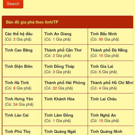
Bản đồ gia phả theo tỉnh/TP
Các thế hệ đầu
Tỉnh An Giang
Tỉnh Bắc Ninh
(Có:
3
Gia phả)
(Có:
1
Gia phả)
(Có:
90
Gia phả)
Tỉnh Cao Bằng
Thành phố Cần Thơ
Thành phố Đà Nẵng
(Có:
2
Gia phả)
(Có:
15
Gia phả)
Tỉnh Điện Biên
Tỉnh Đồng Tháp
Tỉnh Gia Lai
(Có:
3
Gia phả)
(Có:
6
Gia phả)
Tỉnh Hà Tĩnh
Thành phố Hải Phòng
Thành phố Hồ Chí Minh
(Có:
8
Gia phả)
(Có:
22
Gia phả)
(Có:
4
Gia phả)
Tỉnh Hưng Yên
Tỉnh Khánh Hòa
Tinh Lai Châu
(Có:
34
Gia phả)
Tỉnh Lào Cai
Tỉnh Lâm Đồng
Tỉnh Nghệ An
(Có:
1
Gia phả)
(Có:
15
Gia phả)
Tỉnh Phú Thọ
Tỉnh Quảng Ngãi
Tỉnh Quảng Ninh