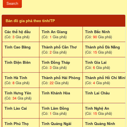
Bản đồ gia phả theo tỉnh/TP
Các thế hệ đầu
Tỉnh An Giang
Tỉnh Bắc Ninh
(Có:
3
Gia phả)
(Có:
1
Gia phả)
(Có:
90
Gia phả)
Tỉnh Cao Bằng
Thành phố Cần Thơ
Thành phố Đà Nẵng
(Có:
2
Gia phả)
(Có:
15
Gia phả)
Tỉnh Điện Biên
Tỉnh Đồng Tháp
Tỉnh Gia Lai
(Có:
3
Gia phả)
(Có:
6
Gia phả)
Tỉnh Hà Tĩnh
Thành phố Hải Phòng
Thành phố Hồ Chí Minh
(Có:
8
Gia phả)
(Có:
22
Gia phả)
(Có:
4
Gia phả)
Tỉnh Hưng Yên
Tỉnh Khánh Hòa
Tinh Lai Châu
(Có:
34
Gia phả)
Tỉnh Lào Cai
Tỉnh Lâm Đồng
Tỉnh Nghệ An
(Có:
1
Gia phả)
(Có:
15
Gia phả)
Tỉnh Phú Thọ
Tỉnh Quảng Ngãi
Tỉnh Quảng Ninh