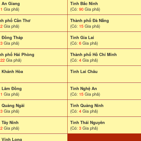
h An Giang
Tỉnh Bắc Ninh
:
1
Gia phả)
(Có:
90
Gia phả)
nh phố Cần Thơ
Thành phố Đà Nẵng
:
2
Gia phả)
(Có:
15
Gia phả)
h Đồng Tháp
Tỉnh Gia Lai
:
3
Gia phả)
(Có:
6
Gia phả)
nh phố Hải Phòng
Thành phố Hồ Chí Minh
:
22
Gia phả)
(Có:
4
Gia phả)
h Khánh Hòa
Tinh Lai Châu
h Lâm Đồng
Tỉnh Nghệ An
:
1
Gia phả)
(Có:
15
Gia phả)
h Quảng Ngãi
Tỉnh Quảng Ninh
:
3
Gia phả)
(Có:
4
Gia phả)
 Tây Ninh
Tỉnh Thái Nguyên
:
2
Gia phả)
(Có:
3
Gia phả)
h Vĩnh Long