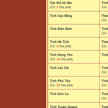
Các thế hệ đầu
Tỉn
(Có:
3
Gia phả)
(Có
Tỉnh Cao Bằng
Thà
(Có
Tỉnh Điện Biên
Tỉn
(Có
Tỉnh Hà Tĩnh
Thà
(Có:
8
Gia phả)
(Có
Tỉnh Hưng Yên
Tỉn
(Có:
34
Gia phả)
Tỉnh Lào Cai
Tỉn
(Có
Tỉnh Phú Thọ
Tỉn
(Có:
23
Gia phả)
(Có
Tinh Sơn La
Tỉnh
(Có
Tỉnh Tuyên Quang
Tỉn