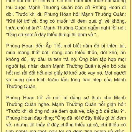
thuê đất đai ở Tiết Địa. Có một năm tiền thuê đất không
thu được, Mạnh Thường Quân bèn cử Phùng Hoan đi
đòi. Trước khi đi, Phùng Hoan hỏi Mạnh Thường Quân:
"Khi tôi trở về, ông có muốn tôi đem quà gì về không,
thưa chủ nhân?". Mạnh Thường Quân ngẫm nghĩ rồi nói:
"Ông cứ xem ở đây thiếu thứ gì thì đem về ".
Phùng Hoan đến Ấp Tiết mới biết năm đó bị thiên tai,
mùa màng thất bát, nông dân thiếu thốn, đói khổ, ăn
không đủ, lấy đâu ra tiền trả nợ. Ông bèn tập họp mọi
người lại, nhân danh Mạnh Thường Quân tuyên bố xóa
hết nợ, rồi đốt hết mọi giấy tờ khế ước vay nợ. Mọi người
vô cùng cảm kích trước tấm lòng hào hiệp của Mạnh
Thường Quân.
Phùng Hoan trở về nói lại đúng sự thực cho Mạnh
Thường Quân nghe. Mạnh Thường Quân nổi giận hỏi:
"Trước khi đi ông nói sẽ đem quà về, bây giờ để đâu ?".
Phùng Hoan đáp rằng: "Ông đã nói ở đây thiếu gì thì đem
về, nhưng tôi thấy ở đây chẳng thiếu gì cả, chỉ thiếu có
tình nghĩa mà thôi, nay tôi đã đem tình nghĩa về đấy".