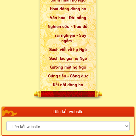
Hoạt động dòng họ
Văn hóa - Đời sống
Nghiên cứu - Trao đổi
Trải nghiệm - Suy
ngẫm
Sách viết về họ Ngô
Sách tác giả họ Ngô
Gương mặt họ Ngô
Cúng tiến - Công đức
Kết nối dòng họ
Liên kết website