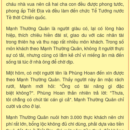
cháu nhà vua nên cả hai cha con đều được phong tước,
phong ấp Tiết Địa và đều làm đến chức Tể Tướng nước
Tề thời Chiến quốc.
Mạnh Thường Quân là người giàu có, lại có lòng hào
hiệp, thích chiêu hiền đãi sĩ, giao du với các nhân tài
trong thiên hạ và thu nạp rất nhiều môn khách. Trong số
môn khách theo Mạnh Thường Quân, không ít người thực
sự có tải, nhưng cũng có lắm kẻ chỉ vì miếng ăn mà đến
sống tá túc ở nhà ông để chờ dịp.
Một hôm, có một người tên là Phùng Hoan đến xin được
theo Mạnh Thường Quân. Thấy người này ăn mặc rách
rưới, Mạnh mới hỏi: "Ông có tài năng gì đặc
biệt không?". Phùng Hoan thản nhiên trả lời: "Thưa,
tôi chẳng có chút tài cán gì cả". Mạnh Thường Quân chỉ
cười và cho ở lại.
Mạnh Thường Quân nuôi hơn 3.000 thực khách nên chi
phí rất lớn, bổng lộc không đủ chi dùng, phải dựa vào tiền